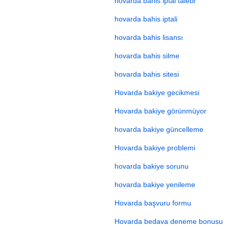
hovarda bahis iptal talebi
hovarda bahis iptali
hovarda bahis lisansı
hovarda bahis silme
hovarda bahis sitesi
Hovarda bakiye gecikmesi
Hovarda bakiye görünmüyor
hovarda bakiye güncelleme
Hovarda bakiye problemi
hovarda bakiye sorunu
hovarda bakiye yenileme
Hovarda başvuru formu
Hovarda bedava deneme bonusu