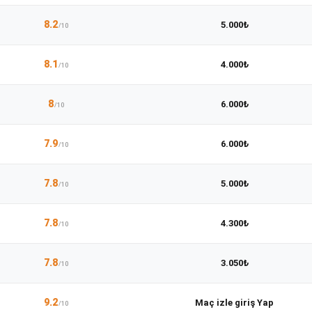
8.2
5.000₺
/10
8.1
4.000₺
/10
8
6.000₺
/10
7.9
6.000₺
/10
7.8
5.000₺
/10
7.8
4.300₺
/10
7.8
3.050₺
/10
9.2
Maç izle giriş Yap
/10