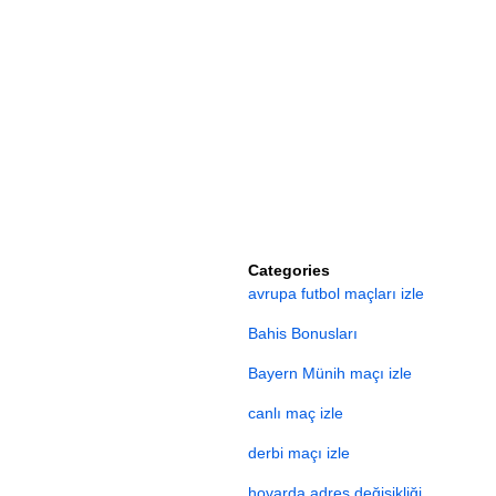
Categories
avrupa futbol maçları izle
Bahis Bonusları
Bayern Münih maçı izle
canlı maç izle
derbi maçı izle
hovarda adres değişikliği