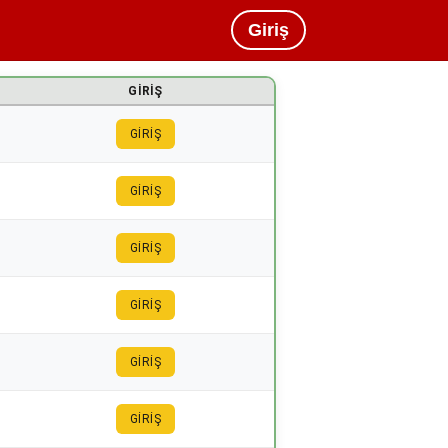
Giriş
GIRIŞ
GİRİŞ
GİRİŞ
GİRİŞ
GİRİŞ
GİRİŞ
GİRİŞ