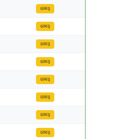
GİRİŞ
GİRİŞ
GİRİŞ
GİRİŞ
GİRİŞ
GİRİŞ
GİRİŞ
GİRİŞ