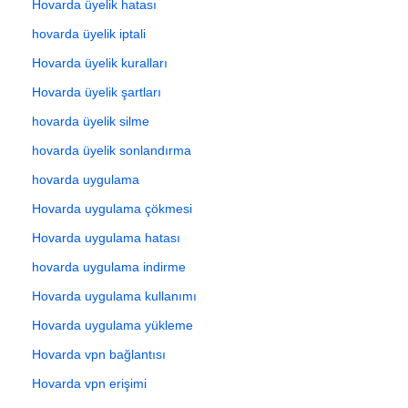
Hovarda üyelik hatası
hovarda üyelik iptali
Hovarda üyelik kuralları
Hovarda üyelik şartları
hovarda üyelik silme
hovarda üyelik sonlandırma
hovarda uygulama
Hovarda uygulama çökmesi
Hovarda uygulama hatası
hovarda uygulama indirme
Hovarda uygulama kullanımı
Hovarda uygulama yükleme
Hovarda vpn bağlantısı
Hovarda vpn erişimi