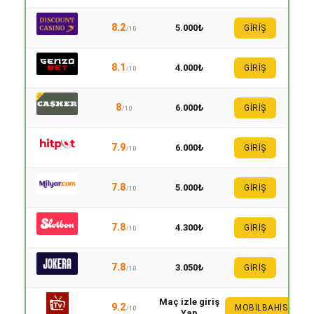
8.2
5.000₺
GİRİŞ
/10
8.1
4.000₺
GİRİŞ
/10
8
6.000₺
GİRİŞ
/10
7.9
6.000₺
GİRİŞ
/10
7.8
5.000₺
GİRİŞ
/10
7.8
4.300₺
GİRİŞ
/10
7.8
3.050₺
GİRİŞ
/10
Maç izle giriş
9.2
MOBILBAHIS
/10
Yap