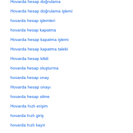
Hovarda hesap doğrulama
Hovarda hesap doğrulama işlemi
hovarda hesap işlemleri
hovarda hesap kapatma
Hovarda hesap kapatma işlemi
Hovarda hesap kapatma talebi
Hovarda hesap kilidi
hovarda hesap oluşturma
hovarda hesap onay
Hovarda hesap onayı
hovarda hesap silme
Hovarda hızlı erişim
hovarda hızlı giriş
hovarda hızlı kayıt