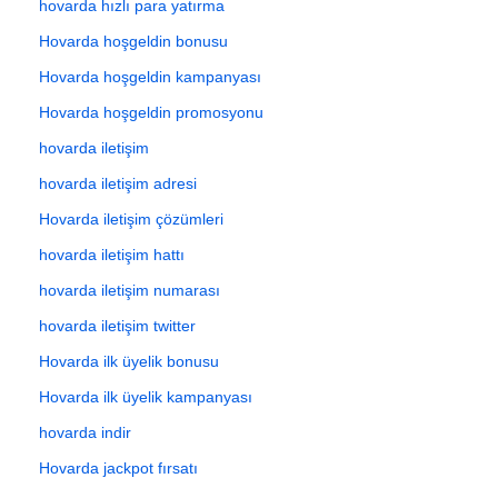
hovarda hızlı para yatırma
Hovarda hoşgeldin bonusu
Hovarda hoşgeldin kampanyası
Hovarda hoşgeldin promosyonu
hovarda iletişim
hovarda iletişim adresi
Hovarda iletişim çözümleri
hovarda iletişim hattı
hovarda iletişim numarası
hovarda iletişim twitter
Hovarda ilk üyelik bonusu
Hovarda ilk üyelik kampanyası
hovarda indir
Hovarda jackpot fırsatı