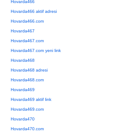
Hovarda466
Hovarda466 aktif adresi
Hovarda466.com
Hovarda467
Hovarda467.com
Hovarda467.com yeni link
Hovarda468
Hovarda468 adresi
Hovarda468.com
Hovarda469
Hovarda469 aktif link
Hovarda469.com
Hovarda470
Hovarda470.com