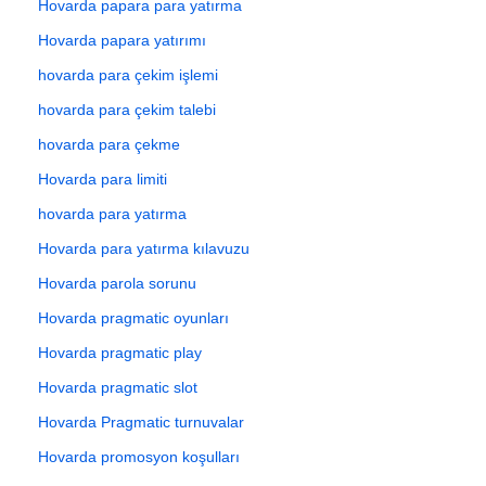
Hovarda papara para yatırma
Hovarda papara yatırımı
hovarda para çekim işlemi
hovarda para çekim talebi
hovarda para çekme
Hovarda para limiti
hovarda para yatırma
Hovarda para yatırma kılavuzu
Hovarda parola sorunu
Hovarda pragmatic oyunları
Hovarda pragmatic play
Hovarda pragmatic slot
Hovarda Pragmatic turnuvalar
Hovarda promosyon koşulları