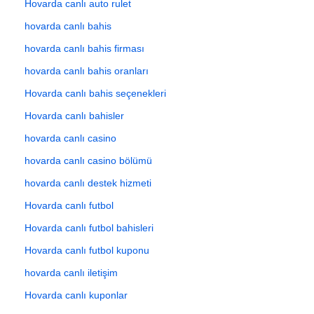
Hovarda canlı auto rulet
hovarda canlı bahis
hovarda canlı bahis firması
hovarda canlı bahis oranları
Hovarda canlı bahis seçenekleri
Hovarda canlı bahisler
hovarda canlı casino
hovarda canlı casino bölümü
hovarda canlı destek hizmeti
Hovarda canlı futbol
Hovarda canlı futbol bahisleri
Hovarda canlı futbol kuponu
hovarda canlı iletişim
Hovarda canlı kuponlar