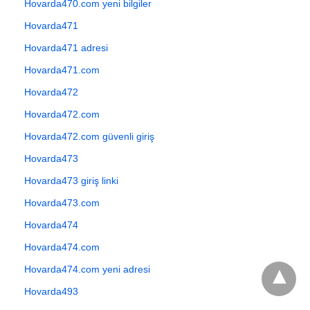
Hovarda470.com yeni bilgiler
Hovarda471
Hovarda471 adresi
Hovarda471.com
Hovarda472
Hovarda472.com
Hovarda472.com güvenli giriş
Hovarda473
Hovarda473 giriş linki
Hovarda473.com
Hovarda474
Hovarda474.com
Hovarda474.com yeni adresi
Hovarda493