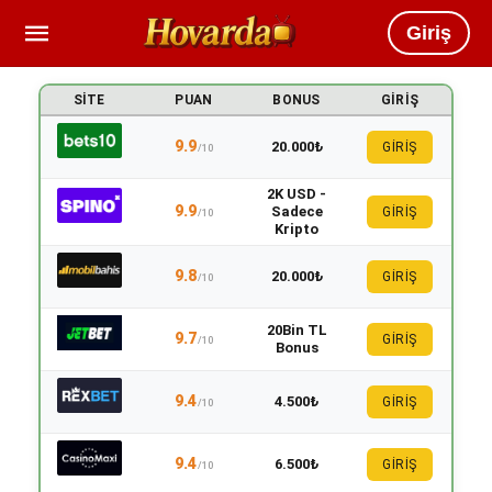
Giriş
SITE
PUAN
BONUS
GIRIŞ
9.9
20.000₺
GİRİŞ
/10
2K USD -
9.9
Sadece
GİRİŞ
/10
Kripto
9.8
20.000₺
GİRİŞ
/10
20Bin TL
9.7
GİRİŞ
/10
Bonus
9.4
4.500₺
GİRİŞ
/10
9.4
6.500₺
GİRİŞ
/10