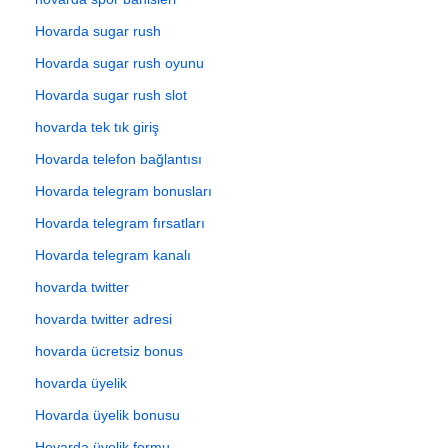
Hovarda sugar rush
Hovarda sugar rush oyunu
Hovarda sugar rush slot
hovarda tek tık giriş
Hovarda telefon bağlantısı
Hovarda telegram bonusları
Hovarda telegram fırsatları
Hovarda telegram kanalı
hovarda twitter
hovarda twitter adresi
hovarda ücretsiz bonus
hovarda üyelik
Hovarda üyelik bonusu
Hovarda üyelik formu