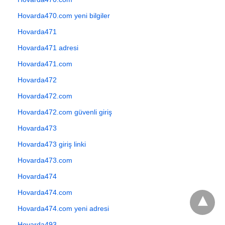
Hovarda470.com yeni bilgiler
Hovarda471
Hovarda471 adresi
Hovarda471.com
Hovarda472
Hovarda472.com
Hovarda472.com güvenli giriş
Hovarda473
Hovarda473 giriş linki
Hovarda473.com
Hovarda474
Hovarda474.com
Hovarda474.com yeni adresi
Hovarda493