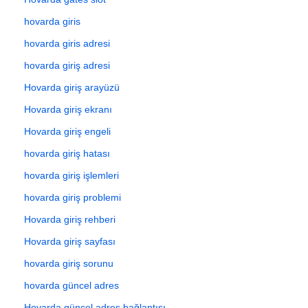
hovarda giris
hovarda giris adresi
hovarda giriş adresi
Hovarda giriş arayüzü
Hovarda giriş ekranı
Hovarda giriş engeli
hovarda giriş hatası
hovarda giriş işlemleri
hovarda giriş problemi
Hovarda giriş rehberi
Hovarda giriş sayfası
hovarda giriş sorunu
hovarda güncel adres
Hovarda güncel adres bağlantısı