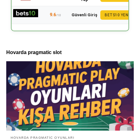
9.6
Güvenli Giriş
BETS10 YENI
/10
Hovarda pragmatic slot
HOVARDA PRAGMATIC OYUNLARI