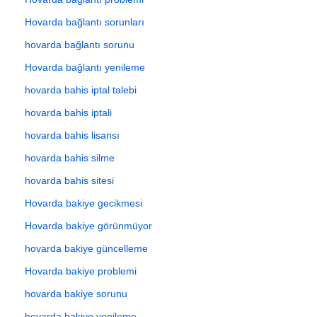
Hovarda bağlantı sorunları
hovarda bağlantı sorunu
Hovarda bağlantı yenileme
hovarda bahis iptal talebi
hovarda bahis iptali
hovarda bahis lisansı
hovarda bahis silme
hovarda bahis sitesi
Hovarda bakiye gecikmesi
Hovarda bakiye görünmüyor
hovarda bakiye güncelleme
Hovarda bakiye problemi
hovarda bakiye sorunu
hovarda bakiye yenileme