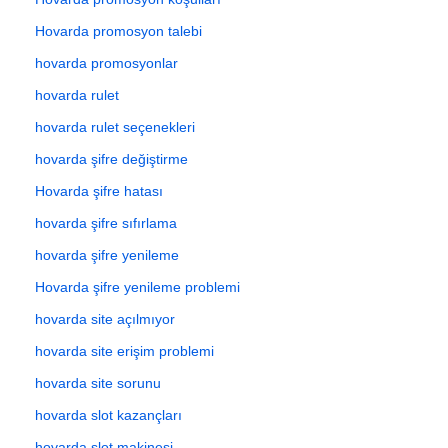
Hovarda promosyon talebi
hovarda promosyonlar
hovarda rulet
hovarda rulet seçenekleri
hovarda şifre değiştirme
Hovarda şifre hatası
hovarda şifre sıfırlama
hovarda şifre yenileme
Hovarda şifre yenileme problemi
hovarda site açılmıyor
hovarda site erişim problemi
hovarda site sorunu
hovarda slot kazançları
hovarda slot makinesi