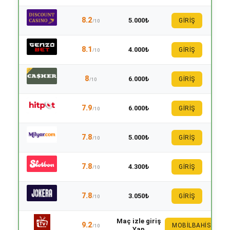
8.2
5.000₺
GİRİŞ
/10
8.1
4.000₺
GİRİŞ
/10
8
6.000₺
GİRİŞ
/10
7.9
6.000₺
GİRİŞ
/10
7.8
5.000₺
GİRİŞ
/10
7.8
4.300₺
GİRİŞ
/10
7.8
3.050₺
GİRİŞ
/10
Maç izle giriş
9.2
MOBILBAHIS
/10
Yap