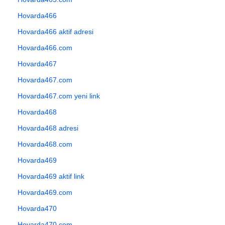
Hovarda466
Hovarda466 aktif adresi
Hovarda466.com
Hovarda467
Hovarda467.com
Hovarda467.com yeni link
Hovarda468
Hovarda468 adresi
Hovarda468.com
Hovarda469
Hovarda469 aktif link
Hovarda469.com
Hovarda470
Hovarda470.com