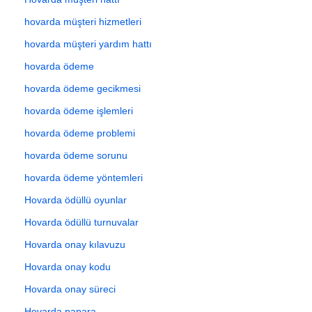
hovarda müşteri hizmetleri
hovarda müşteri yardım hattı
hovarda ödeme
hovarda ödeme gecikmesi
hovarda ödeme işlemleri
hovarda ödeme problemi
hovarda ödeme sorunu
hovarda ödeme yöntemleri
Hovarda ödüllü oyunlar
Hovarda ödüllü turnuvalar
Hovarda onay kılavuzu
Hovarda onay kodu
Hovarda onay süreci
Hovarda papara