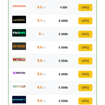
9.5
%300
GİRİŞ
/10
9.1
8.000₺
GİRİŞ
/10
9
5.000₺
GİRİŞ
/10
8.9
5.000₺
GİRİŞ
/10
8.8
5.550₺
GİRİŞ
/10
8.6
6.000₺
GİRİŞ
/10
8.5
5.000₺
GİRİŞ
/10
8.4
5.500₺
GİRİŞ
/10