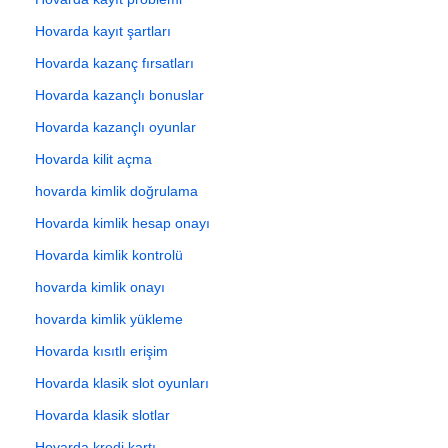
Hovarda kayıt şartları
Hovarda kazanç fırsatları
Hovarda kazançlı bonuslar
Hovarda kazançlı oyunlar
Hovarda kilit açma
hovarda kimlik doğrulama
Hovarda kimlik hesap onayı
Hovarda kimlik kontrolü
hovarda kimlik onayı
hovarda kimlik yükleme
Hovarda kısıtlı erişim
Hovarda klasik slot oyunları
Hovarda klasik slotlar
Hovarda kredi kartı