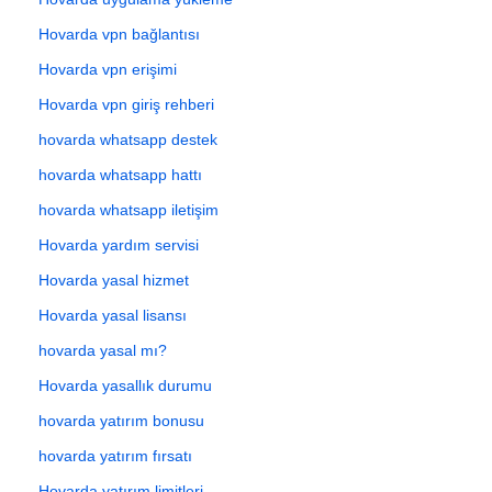
Hovarda vpn bağlantısı
Hovarda vpn erişimi
Hovarda vpn giriş rehberi
hovarda whatsapp destek
hovarda whatsapp hattı
hovarda whatsapp iletişim
Hovarda yardım servisi
Hovarda yasal hizmet
Hovarda yasal lisansı
hovarda yasal mı?
Hovarda yasallık durumu
hovarda yatırım bonusu
hovarda yatırım fırsatı
Hovarda yatırım limitleri