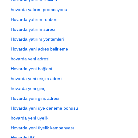
hovarda yatırım promosyonu
Hovarda yatırım rehberi
Hovarda yatırım süreci
Hovarda yatırım yöntemleri
Hovarda yeni adres belirleme
hovarda yeni adresi
Hovarda yeni bağlantı
hovarda yeni erişim adresi
hovarda yeni giriş
Hovarda yeni giriş adresi
Hovarda yeni üye deneme bonusu
hovarda yeni üyelik
Hovarda yeni üyelik kampanyası
Hovarda465