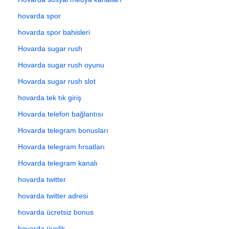
hovarda spor
hovarda spor bahisleri
Hovarda sugar rush
Hovarda sugar rush oyunu
Hovarda sugar rush slot
hovarda tek tık giriş
Hovarda telefon bağlantısı
Hovarda telegram bonusları
Hovarda telegram fırsatları
Hovarda telegram kanalı
hovarda twitter
hovarda twitter adresi
hovarda ücretsiz bonus
hovarda üyelik