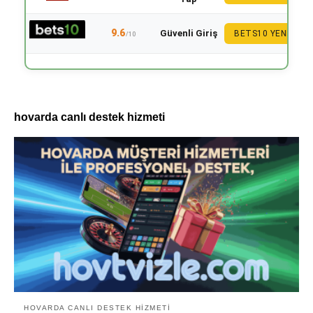
9.6
Güvenli Giriş
BETS10 YENI
/10
hovarda canlı destek hizmeti
HOVARDA CANLI DESTEK HIZMETI