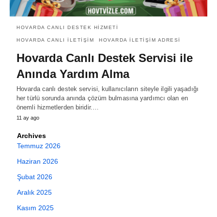
HOVARDA CANLI DESTEK HIZMETI
HOVARDA CANLI ILETIŞIM
HOVARDA ILETIŞIM ADRESI
Hovarda Canlı Destek Servisi ile
Anında Yardım Alma
Hovarda canlı destek servisi, kullanıcıların siteyle ilgili yaşadığı
her türlü sorunda anında çözüm bulmasına yardımcı olan en
önemli hizmetlerden biridir.…
11 ay ago
Archives
Temmuz 2026
Haziran 2026
Şubat 2026
Aralık 2025
Kasım 2025