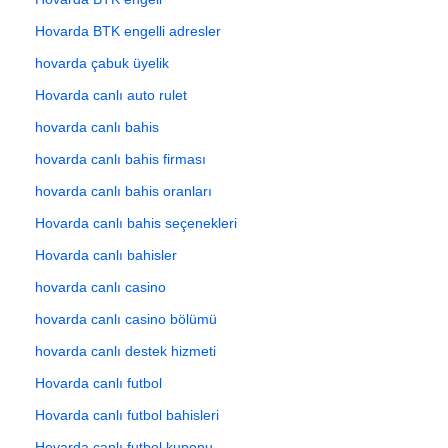
Hovarda BTK engelli adresler
hovarda çabuk üyelik
Hovarda canlı auto rulet
hovarda canlı bahis
hovarda canlı bahis firması
hovarda canlı bahis oranları
Hovarda canlı bahis seçenekleri
Hovarda canlı bahisler
hovarda canlı casino
hovarda canlı casino bölümü
hovarda canlı destek hizmeti
Hovarda canlı futbol
Hovarda canlı futbol bahisleri
Hovarda canlı futbol kuponu