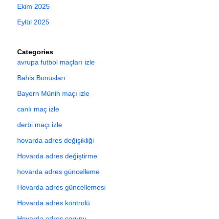
Ekim 2025
Eylül 2025
Categories
avrupa futbol maçları izle
Bahis Bonusları
Bayern Münih maçı izle
canlı maç izle
derbi maçı izle
hovarda adres değişikliği
Hovarda adres değiştirme
hovarda adres güncelleme
Hovarda adres güncellemesi
Hovarda adres kontrolü
Hovarda adres sorunu