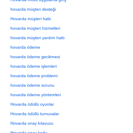
hovarda müşteri desteği
Hovarda müşteri hattı
hovarda müşteri hizmetleri
hovarda müşteri yardım hattı
hovarda ödeme
hovarda ödeme gecikmesi
hovarda ödeme işlemleri
hovarda ödeme problemi
hovarda ödeme sorunu
hovarda ödeme yöntemleri
Hovarda ödüllü oyunlar
Hovarda ödüllü turnuvalar
Hovarda onay kılavuzu
Hovarda onay kodu