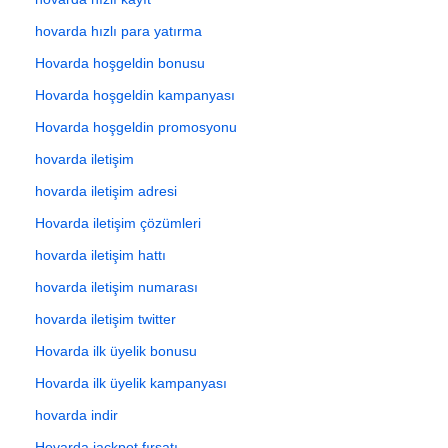
hovarda hızlı para yatırma
Hovarda hoşgeldin bonusu
Hovarda hoşgeldin kampanyası
Hovarda hoşgeldin promosyonu
hovarda iletişim
hovarda iletişim adresi
Hovarda iletişim çözümleri
hovarda iletişim hattı
hovarda iletişim numarası
hovarda iletişim twitter
Hovarda ilk üyelik bonusu
Hovarda ilk üyelik kampanyası
hovarda indir
Hovarda jackpot fırsatı