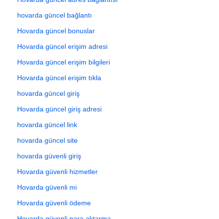
hovarda güncel bağlantı
Hovarda güncel bonuslar
Hovarda güncel erişim adresi
Hovarda güncel erişim bilgileri
Hovarda güncel erişim tıkla
hovarda güncel giriş
Hovarda güncel giriş adresi
hovarda güncel link
hovarda güncel site
hovarda güvenli giriş
Hovarda güvenli hizmetler
Hovarda güvenli mi
Hovarda güvenli ödeme
Hovarda güvenli para aktarma