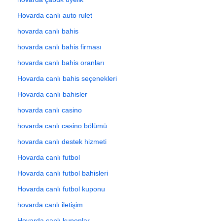
Hovarda canlı auto rulet
hovarda canlı bahis
hovarda canlı bahis firması
hovarda canlı bahis oranları
Hovarda canlı bahis seçenekleri
Hovarda canlı bahisler
hovarda canlı casino
hovarda canlı casino bölümü
hovarda canlı destek hizmeti
Hovarda canlı futbol
Hovarda canlı futbol bahisleri
Hovarda canlı futbol kuponu
hovarda canlı iletişim
Hovarda canlı kuponlar