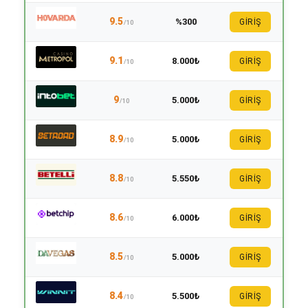
9.5
%300
GİRİŞ
/10
9.1
8.000₺
GİRİŞ
/10
9
5.000₺
GİRİŞ
/10
8.9
5.000₺
GİRİŞ
/10
8.8
5.550₺
GİRİŞ
/10
8.6
6.000₺
GİRİŞ
/10
8.5
5.000₺
GİRİŞ
/10
8.4
5.500₺
GİRİŞ
/10