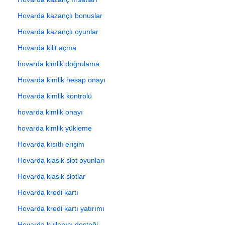
Hovarda kazançlı bonuslar
Hovarda kazançlı oyunlar
Hovarda kilit açma
hovarda kimlik doğrulama
Hovarda kimlik hesap onayı
Hovarda kimlik kontrolü
hovarda kimlik onayı
hovarda kimlik yükleme
Hovarda kısıtlı erişim
Hovarda klasik slot oyunları
Hovarda klasik slotlar
Hovarda kredi kartı
Hovarda kredi kartı yatırımı
Hovarda kullanıcı desteği