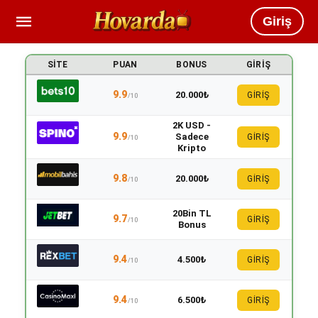
Giriş
SITE
PUAN
BONUS
GIRIŞ
9.9
20.000₺
GİRİŞ
/10
2K USD -
9.9
Sadece
GİRİŞ
/10
Kripto
9.8
20.000₺
GİRİŞ
/10
20Bin TL
9.7
GİRİŞ
/10
Bonus
9.4
4.500₺
GİRİŞ
/10
9.4
6.500₺
GİRİŞ
/10