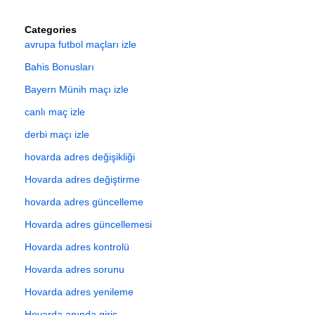
Categories
avrupa futbol maçları izle
Bahis Bonusları
Bayern Münih maçı izle
canlı maç izle
derbi maçı izle
hovarda adres değişikliği
Hovarda adres değiştirme
hovarda adres güncelleme
Hovarda adres güncellemesi
Hovarda adres kontrolü
Hovarda adres sorunu
Hovarda adres yenileme
Hovarda anında giriş