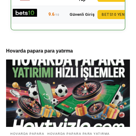
9.6
Güvenli Giriş
BETS10 YENI
/10
Hovarda papara para yatırma
HOVARDA PAPARA
HOVARDA PAPARA PARA YATIRMA