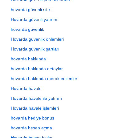
hovarda güvenli site
Hovarda güvenli yatırım
hovarda güvenlik
Hovarda güvenlik önlemleri
Hovarda güvenlik şartları
hovarda hakkında
hovarda hakkında detaylar
hovarda hakkında merak edilenler
Hovarda havale
Hovarda havale ile yatırım
Hovarda havale işlemleri
hovarda hediye bonus
hovarda hesap açma
Hovarda hesap bloke