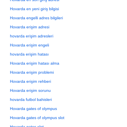
Hovarda en yeni giriş bilgisi
Hovarda engelli adres bilgileri
Hovarda erişim adresi
hovarda erişim adresleri
Hovarda erişim engeli
hovarda erişim hatası
Hovarda erişim hatası alma
Hovarda erişim problemi
Hovarda erişim rehberi
Hovarda erişim sorunu
hovarda futbol bahisleri
Hovarda gates of olympus
Hovarda gates of olympus slot
Hovarda gates slot