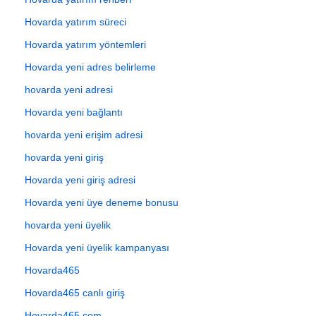
Hovarda yatırım süreci
Hovarda yatırım yöntemleri
Hovarda yeni adres belirleme
hovarda yeni adresi
Hovarda yeni bağlantı
hovarda yeni erişim adresi
hovarda yeni giriş
Hovarda yeni giriş adresi
Hovarda yeni üye deneme bonusu
hovarda yeni üyelik
Hovarda yeni üyelik kampanyası
Hovarda465
Hovarda465 canlı giriş
Hovarda465.com