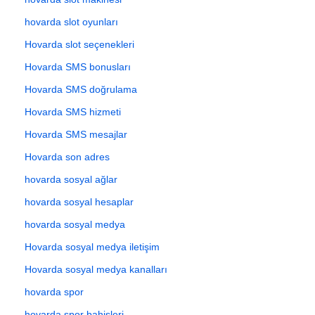
hovarda slot oyunları
Hovarda slot seçenekleri
Hovarda SMS bonusları
Hovarda SMS doğrulama
Hovarda SMS hizmeti
Hovarda SMS mesajlar
Hovarda son adres
hovarda sosyal ağlar
hovarda sosyal hesaplar
hovarda sosyal medya
Hovarda sosyal medya iletişim
Hovarda sosyal medya kanalları
hovarda spor
hovarda spor bahisleri