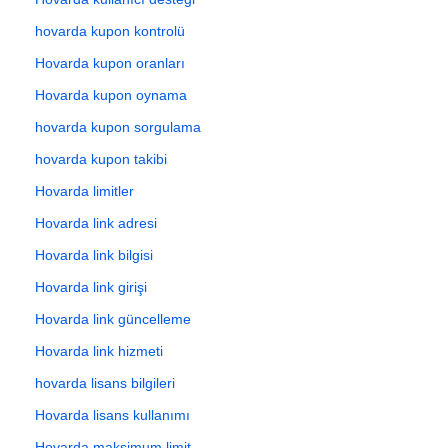
hovarda kupon kontrolü
Hovarda kupon oranları
Hovarda kupon oynama
hovarda kupon sorgulama
hovarda kupon takibi
Hovarda limitler
Hovarda link adresi
Hovarda link bilgisi
Hovarda link girişi
Hovarda link güncelleme
Hovarda link hizmeti
hovarda lisans bilgileri
Hovarda lisans kullanımı
Hovarda maksimum limit