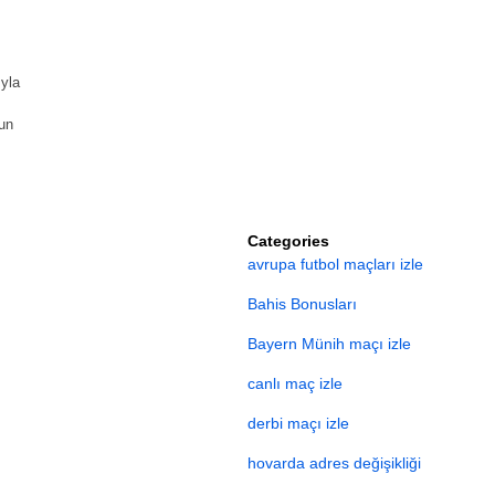
ıyla
yun
Categories
avrupa futbol maçları izle
Bahis Bonusları
Bayern Münih maçı izle
canlı maç izle
derbi maçı izle
hovarda adres değişikliği