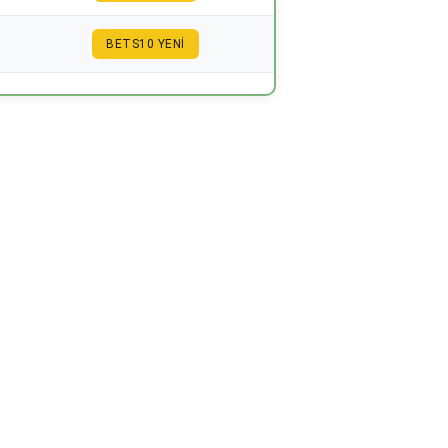
BETS10 YENI