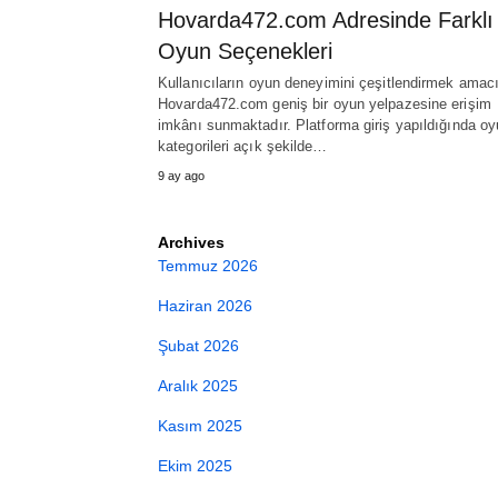
Hovarda472.com Adresinde Farklı
Oyun Seçenekleri
Kullanıcıların oyun deneyimini çeşitlendirmek amac
Hovarda472.com geniş bir oyun yelpazesine erişim
imkânı sunmaktadır. Platforma giriş yapıldığında o
kategorileri açık şekilde…
9 ay ago
Archives
Temmuz 2026
Haziran 2026
Şubat 2026
Aralık 2025
Kasım 2025
Ekim 2025