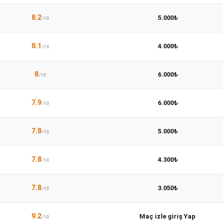
8.2
5.000₺
/10
8.1
4.000₺
/10
8
6.000₺
/10
7.9
6.000₺
/10
7.8
5.000₺
/10
7.8
4.300₺
/10
7.8
3.050₺
/10
9.2
Maç izle giriş Yap
/10