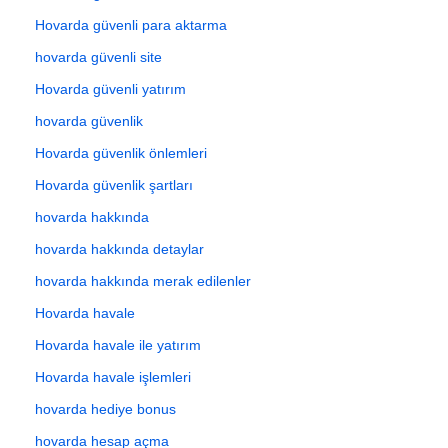
Hovarda güvenli para aktarma
hovarda güvenli site
Hovarda güvenli yatırım
hovarda güvenlik
Hovarda güvenlik önlemleri
Hovarda güvenlik şartları
hovarda hakkında
hovarda hakkında detaylar
hovarda hakkında merak edilenler
Hovarda havale
Hovarda havale ile yatırım
Hovarda havale işlemleri
hovarda hediye bonus
hovarda hesap açma