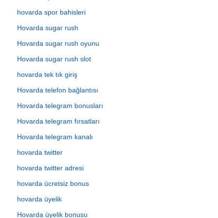
hovarda spor bahisleri
Hovarda sugar rush
Hovarda sugar rush oyunu
Hovarda sugar rush slot
hovarda tek tık giriş
Hovarda telefon bağlantısı
Hovarda telegram bonusları
Hovarda telegram fırsatları
Hovarda telegram kanalı
hovarda twitter
hovarda twitter adresi
hovarda ücretsiz bonus
hovarda üyelik
Hovarda üyelik bonusu