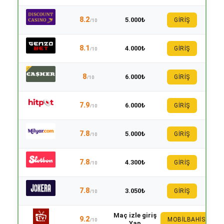
8.2
5.000₺
GİRİŞ
/10
8.1
4.000₺
GİRİŞ
/10
8
6.000₺
GİRİŞ
/10
7.9
6.000₺
GİRİŞ
/10
7.8
5.000₺
GİRİŞ
/10
7.8
4.300₺
GİRİŞ
/10
7.8
3.050₺
GİRİŞ
/10
Maç izle giriş
9.2
MOBILBAHIS
/10
Yap