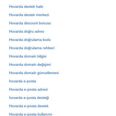
Hovarda destek hattı
Hovarda destek merkezi
Hovarda discount bonusu
Hovarda doğru adres
Hovarda doğrulama kodu
Hovarda doğrulama rehberi
Hovarda domain bilgisi
Hovarda domain değişimi
Hovarda domain güncellemesi
hovarda e-posta
Hovarda e-posta adresi
hovarda e-posta desteği
Hovarda e-posta destek
Hovarda e-posta kullanımı