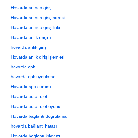
Hovarda anında giriş
Hovarda anında giriş adresi
Hovarda anında giriş linki
Hovarda anlık erişim
hovarda anlık giriş
Hovarda anlık giriş işlemleri
hovarda apk
hovarda apk uygulama
Hovarda app sorunu
Hovarda auto rulet
Hovarda auto rulet oyunu
Hovarda bağlantı doğrulama
hovarda bağlantı hatası
Hovarda bağlantı kılavuzu