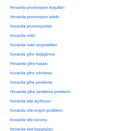
Hovarda promosyon koşulları
Hovarda promosyon talebi
hovarda promosyonlar
hovarda rulet
hovarda rulet seçenekleri
hovarda şifre değiştirme
Hovarda şifre hatası
hovarda şifre sıfırlama
hovarda şifre yenileme
Hovarda şifre yenileme problemi
hovarda site açılmıyor
hovarda site erişim problemi
hovarda site sorunu
hovarda slot kazançları