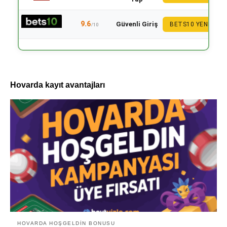
9.6
Güvenli Giriş
BETS10 YENI
/10
Hovarda kayıt avantajları
HOVARDA HOŞGELDIN BONUSU