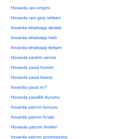
Hovarda vpn erişimi
Hovarda vpn giriş rehberi
hovarda whatsapp destek
hovarda whatsapp hattı
hovarda whatsapp iletişim
Hovarda yardım servisi
Hovarda yasal hizmet
Hovarda yasal lisansı
hovarda yasal mı?
Hovarda yasallık durumu
hovarda yatırım bonusu
hovarda yatırım fırsatı
Hovarda yatırım limitleri
hovarda yatırım promosyonu