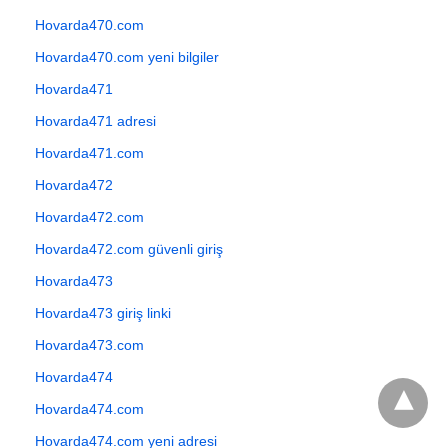
Hovarda470.com
Hovarda470.com yeni bilgiler
Hovarda471
Hovarda471 adresi
Hovarda471.com
Hovarda472
Hovarda472.com
Hovarda472.com güvenli giriş
Hovarda473
Hovarda473 giriş linki
Hovarda473.com
Hovarda474
Hovarda474.com
Hovarda474.com yeni adresi