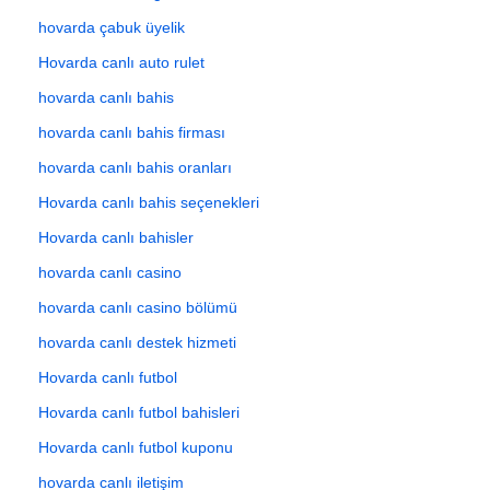
hovarda çabuk üyelik
Hovarda canlı auto rulet
hovarda canlı bahis
hovarda canlı bahis firması
hovarda canlı bahis oranları
Hovarda canlı bahis seçenekleri
Hovarda canlı bahisler
hovarda canlı casino
hovarda canlı casino bölümü
hovarda canlı destek hizmeti
Hovarda canlı futbol
Hovarda canlı futbol bahisleri
Hovarda canlı futbol kuponu
hovarda canlı iletişim