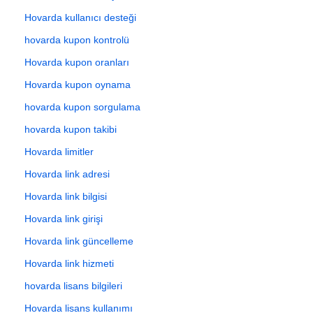
Hovarda kullanıcı desteği
hovarda kupon kontrolü
Hovarda kupon oranları
Hovarda kupon oynama
hovarda kupon sorgulama
hovarda kupon takibi
Hovarda limitler
Hovarda link adresi
Hovarda link bilgisi
Hovarda link girişi
Hovarda link güncelleme
Hovarda link hizmeti
hovarda lisans bilgileri
Hovarda lisans kullanımı