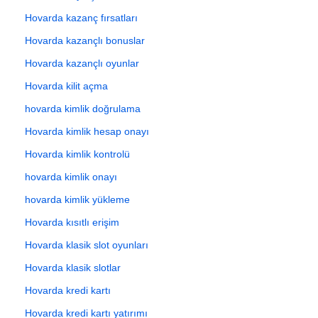
Hovarda kazanç fırsatları
Hovarda kazançlı bonuslar
Hovarda kazançlı oyunlar
Hovarda kilit açma
hovarda kimlik doğrulama
Hovarda kimlik hesap onayı
Hovarda kimlik kontrolü
hovarda kimlik onayı
hovarda kimlik yükleme
Hovarda kısıtlı erişim
Hovarda klasik slot oyunları
Hovarda klasik slotlar
Hovarda kredi kartı
Hovarda kredi kartı yatırımı