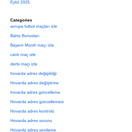
Eylül 2025
Categories
avrupa futbol maçları izle
Bahis Bonusları
Bayern Münih maçı izle
canlı maç izle
derbi maçı izle
hovarda adres değişikliği
Hovarda adres değiştirme
hovarda adres güncelleme
Hovarda adres güncellemesi
Hovarda adres kontrolü
Hovarda adres sorunu
Hovarda adres yenileme