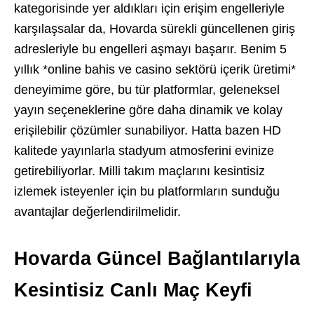
kategorisinde yer aldıkları için erişim engelleriyle
karşılaşsalar da, Hovarda sürekli güncellenen giriş
adresleriyle bu engelleri aşmayı başarır. Benim 5
yıllık *online bahis ve casino sektörü içerik üretimi*
deneyimime göre, bu tür platformlar, geleneksel
yayın seçeneklerine göre daha dinamik ve kolay
erişilebilir çözümler sunabiliyor. Hatta bazen HD
kalitede yayınlarla stadyum atmosferini evinize
getirebiliyorlar. Milli takım maçlarını kesintisiz
izlemek isteyenler için bu platformların sunduğu
avantajlar değerlendirilmelidir.
Hovarda Güncel Bağlantılarıyla
Kesintisiz Canlı Maç Keyfi