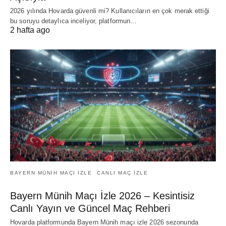
2026 yılında Hovarda güvenli mi? Kullanıcıların en çok merak ettiği
bu soruyu detaylıca inceliyor, platformun…
2 hafta ago
BAYERN MÜNIH MAÇI IZLE
CANLI MAÇ IZLE
Bayern Münih Maçı İzle 2026 – Kesintisiz
Canlı Yayın ve Güncel Maç Rehberi
Hovarda platformunda Bayern Münih maçı izle 2026 sezonunda