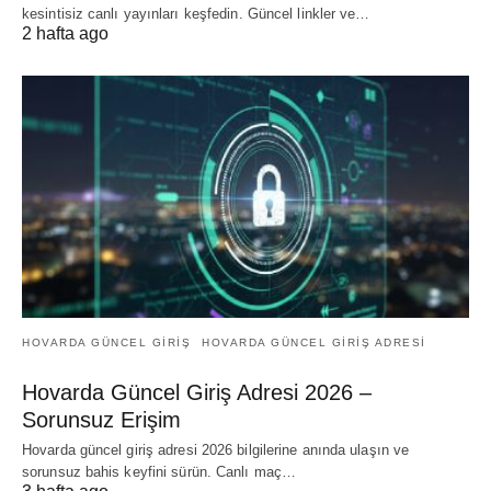
kesintisiz canlı yayınları keşfedin. Güncel linkler ve…
2 hafta ago
HOVARDA GÜNCEL GIRIŞ
HOVARDA GÜNCEL GIRIŞ ADRESI
Hovarda Güncel Giriş Adresi 2026 –
Sorunsuz Erişim
Hovarda güncel giriş adresi 2026 bilgilerine anında ulaşın ve
sorunsuz bahis keyfini sürün. Canlı maç…