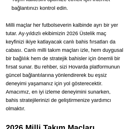
bağlantınızı kontrol edin.
Milli maçlar her futbolseverin kalbinde ayrı bir yer
tutar. Ay-yıldızlı ekibimizin 2026 Üstelik maç
keyfinizi ikiye katlayacak canlı bahis fırsatları da
cabası. Canlı milli takım maçları izle, hem duygusal
bir bağlılık hem de stratejik bahisler için önemli bir
fırsat sunar. Bu rehber, sizi Hovarda platformunun
güncel bağlantılarına yönlendirerek bu eşsiz
deneyimi yaşamanız için yol gösterecektir.
Amacımız, en iyi izleme deneyimini sunarken,
bahis stratejilerinizi de geliştirmenize yardımcı
olmaktır.
2026 Milli Takım Maçları