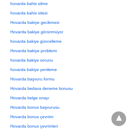
hovarda bahis silme
hovarda bahis sitesi
Hovarda bakiye gecikmesi
Hovarda bakiye görünmüyor
hovarda bakiye güncelleme
Hovarda bakiye problemi
hovarda bakiye sorunu
hovarda bakiye yenileme
Hovarda başvuru formu
Hovarda bedava deneme bonusu
Hovarda belge onayı
Hovarda bonus başvurusu
Hovarda bonus çevrimi
Hovarda bonus çevrimleri