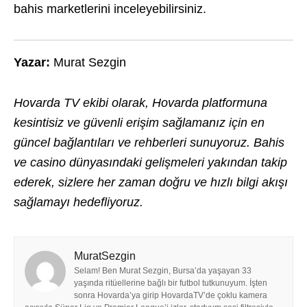
bahis marketlerini inceleyebilirsiniz.
Yazar:
Murat Sezgin
Hovarda TV ekibi olarak, Hovarda platformuna
kesintisiz ve güvenli erişim sağlamanız için en
güncel bağlantıları ve rehberleri sunuyoruz. Bahis
ve casino dünyasındaki gelişmeleri yakından takip
ederek, sizlere her zaman doğru ve hızlı bilgi akışı
sağlamayı hedefliyoruz.
MuratSezgin
Selam! Ben Murat Sezgin, Bursa’da yaşayan 33
yaşında ritüellerine bağlı bir futbol tutkunuyum. İşten
sonra Hovarda’ya girip HovardaTV’de çoklu kamera