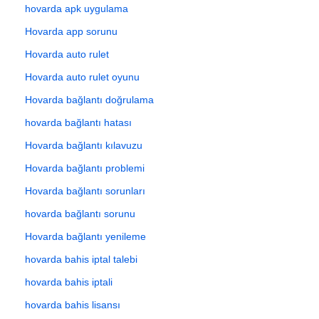
hovarda apk uygulama
Hovarda app sorunu
Hovarda auto rulet
Hovarda auto rulet oyunu
Hovarda bağlantı doğrulama
hovarda bağlantı hatası
Hovarda bağlantı kılavuzu
Hovarda bağlantı problemi
Hovarda bağlantı sorunları
hovarda bağlantı sorunu
Hovarda bağlantı yenileme
hovarda bahis iptal talebi
hovarda bahis iptali
hovarda bahis lisansı