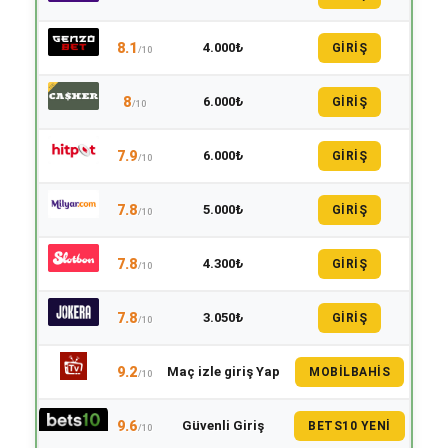
8.1
4.000₺
GİRİŞ
/10
8
6.000₺
GİRİŞ
/10
7.9
6.000₺
GİRİŞ
/10
7.8
5.000₺
GİRİŞ
/10
7.8
4.300₺
GİRİŞ
/10
7.8
3.050₺
GİRİŞ
/10
9.2
Maç izle giriş Yap
MOBILBAHIS
/10
9.6
Güvenli Giriş
BETS10 YENI
/10