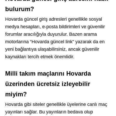
bulurum?
Hovarda güncel giriş adresleri genellikle sosyal
medya hesapları, e-posta bildirimleri ve güvenilir
forumlar aracılığıyla duyurulur. Bazen arama
motorlarına “Hovarda güncel link” yazarak da en
yeni bağlantıya ulaşabilirsiniz, ancak güvenilir
kaynakları tercih etmek önemlidir.
Milli takım maçlarını Hovarda
üzerinden ücretsiz izleyebilir
miyim?
Hovarda gibi siteler genellikle üyelerine canlı maç
yayınları sağlar. Bu yayınların bedava olup