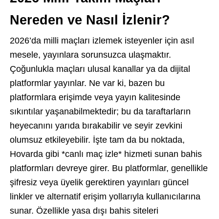
Nereden ve Nasıl İzlenir?
2026’da milli maçları izlemek isteyenler için asıl
mesele, yayınlara sorunsuzca ulaşmaktır.
Çoğunlukla maçları ulusal kanallar ya da dijital
platformlar yayınlar. Ne var ki, bazen bu
platformlara erişimde veya yayın kalitesinde
sıkıntılar yaşanabilmektedir; bu da taraftarların
heyecanını yarıda bırakabilir ve seyir zevkini
olumsuz etkileyebilir. İşte tam da bu noktada,
Hovarda gibi *canlı maç izle* hizmeti sunan bahis
platformları devreye girer. Bu platformlar, genellikle
şifresiz veya üyelik gerektiren yayınları güncel
linkler ve alternatif erişim yollarıyla kullanıcılarına
sunar. Özellikle yasa dışı bahis siteleri