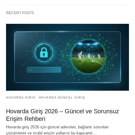
RECENT POSTS
HOVARDA GIRIS
HOVARDA GÜNCEL GIRIŞ
Hovarda Giriş 2026 – Güncel ve Sorunsuz
Erişim Rehberi
Hovarda giriş 2026 için güncel adresleri, bağlantı sorunları
çözümlerini ve mobil erişim yollarını bu kapsamlı…