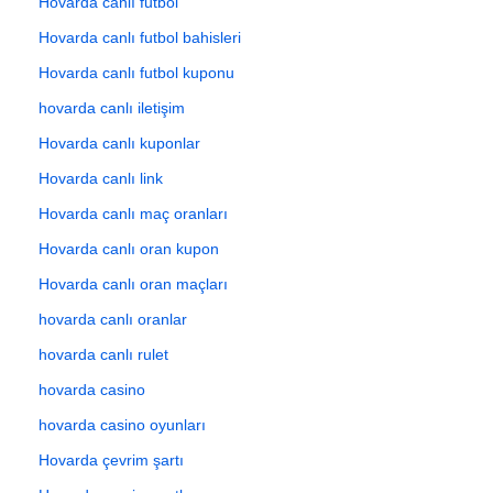
Hovarda canlı futbol
Hovarda canlı futbol bahisleri
Hovarda canlı futbol kuponu
hovarda canlı iletişim
Hovarda canlı kuponlar
Hovarda canlı link
Hovarda canlı maç oranları
Hovarda canlı oran kupon
Hovarda canlı oran maçları
hovarda canlı oranlar
hovarda canlı rulet
hovarda casino
hovarda casino oyunları
Hovarda çevrim şartı