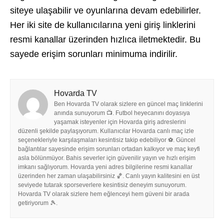
siteye ulaşabilir ve oyunlarına devam edebilirler.
Her iki site de kullanıcılarına yeni giriş linklerini
resmi kanallar üzerinden hızlıca iletmektedir. Bu
sayede erişim sorunları minimuma indirilir.
Hovarda TV
Ben Hovarda TV olarak sizlere en güncel maç linklerini
anında sunuyorum 📺. Futbol heyecanını doyasıya
yaşamak isteyenler için Hovarda giriş adreslerini
düzenli şekilde paylaşıyorum. Kullanıcılar Hovarda canlı maç izle
seçenekleriyle karşılaşmaları kesintisiz takip edebiliyor ⚽. Güncel
bağlantılar sayesinde erişim sorunları ortadan kalkıyor ve maç keyfi
asla bölünmüyor. Bahis severler için güvenilir yayın ve hızlı erişim
imkanı sağlıyorum. Hovarda yeni adres bilgilerine resmi kanallar
üzerinden her zaman ulaşabilirsiniz 🏀. Canlı yayın kalitesini en üst
seviyede tutarak sporseverlere kesintisiz deneyim sunuyorum.
Hovarda TV olarak sizlere hem eğlenceyi hem güveni bir arada
getiriyorum 🎾.