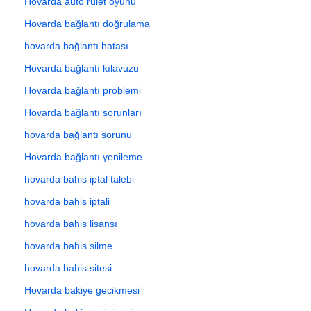
Hovarda auto rulet oyunu
Hovarda bağlantı doğrulama
hovarda bağlantı hatası
Hovarda bağlantı kılavuzu
Hovarda bağlantı problemi
Hovarda bağlantı sorunları
hovarda bağlantı sorunu
Hovarda bağlantı yenileme
hovarda bahis iptal talebi
hovarda bahis iptali
hovarda bahis lisansı
hovarda bahis silme
hovarda bahis sitesi
Hovarda bakiye gecikmesi