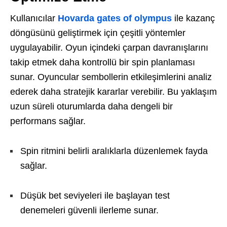
Kullanıcılar
Hovarda gates of olympus
ile kazanç
döngüsünü geliştirmek için çeşitli yöntemler
uygulayabilir. Oyun içindeki çarpan davranışlarını
takip etmek daha kontrollü bir spin planlaması
sunar. Oyuncular sembollerin etkileşimlerini analiz
ederek daha stratejik kararlar verebilir. Bu yaklaşım
uzun süreli oturumlarda daha dengeli bir
performans sağlar.
Spin ritmini belirli aralıklarla düzenlemek fayda
sağlar.
Düşük bet seviyeleri ile başlayan test
denemeleri güvenli ilerleme sunar.