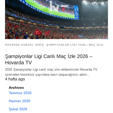
HOVARDA GÜNCEL GIRIŞ
ŞAMPIYONLAR LIGI CANLI MAÇ IZLE
Şampiyonlar Ligi Canlı Maç İzle 2026 –
Hovarda TV
2026 Şampiyonlar Ligi canlı maç izle rehberimizle Hovarda TV
üzerinden kesintisiz yayınlara nasıl ulaşacağınızı adım…
4 hafta ago
Archives
Temmuz 2026
Haziran 2026
Şubat 2026