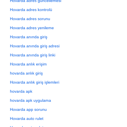
Hovarda adres güncellemesi
Hovarda adres kontrolü
Hovarda adres sorunu
Hovarda adres yenileme
Hovarda anında giriş
Hovarda anında giriş adresi
Hovarda anında giriş linki
Hovarda anlık erişim
hovarda anlık giriş
Hovarda anlık giriş işlemleri
hovarda apk
hovarda apk uygulama
Hovarda app sorunu
Hovarda auto rulet