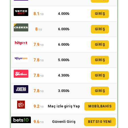
8.1
4.000₺
GİRİŞ
/10
8
6.000₺
GİRİŞ
/10
7.9
6.000₺
GİRİŞ
/10
7.8
5.000₺
GİRİŞ
/10
7.8
4.300₺
GİRİŞ
/10
7.8
3.050₺
GİRİŞ
/10
9.2
Maç izle giriş Yap
MOBILBAHIS
/10
9.6
Güvenli Giriş
BETS10 YENI
/10