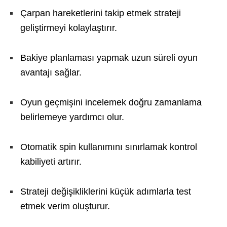
Çarpan hareketlerini takip etmek strateji
geliştirmeyi kolaylaştırır.
Bakiye planlaması yapmak uzun süreli oyun
avantajı sağlar.
Oyun geçmişini incelemek doğru zamanlama
belirlemeye yardımcı olur.
Otomatik spin kullanımını sınırlamak kontrol
kabiliyeti artırır.
Strateji değişikliklerini küçük adımlarla test
etmek verim oluşturur.