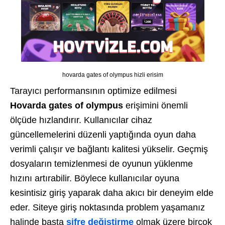
hovarda gates of olympus hizli erisim
Tarayıcı performansının optimize edilmesi
Hovarda gates of olympus
erişimini önemli
ölçüde hızlandırır. Kullanıcılar cihaz
güncellemelerini düzenli yaptığında oyun daha
verimli çalışır ve bağlantı kalitesi yükselir. Geçmiş
dosyaların temizlenmesi de oyunun yüklenme
hızını artırabilir. Böylece kullanıcılar oyuna
kesintisiz giriş yaparak daha akıcı bir deneyim elde
eder. Siteye giriş noktasında problem yaşamanız
halinde başta
şifre değiştirme
olmak üzere birçok