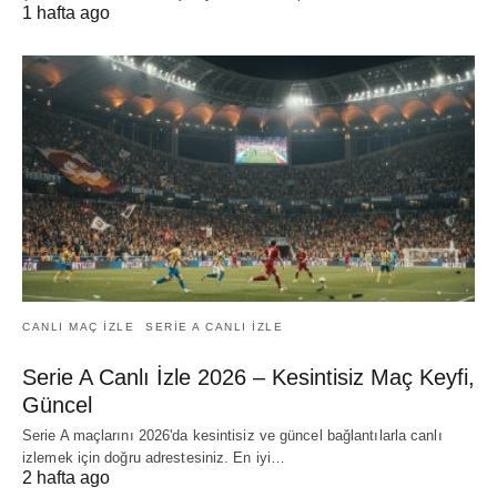
1 hafta ago
CANLI MAÇ IZLE
SERIE A CANLI IZLE
Serie A Canlı İzle 2026 – Kesintisiz Maç Keyfi,
Güncel
Serie A maçlarını 2026'da kesintisiz ve güncel bağlantılarla canlı
izlemek için doğru adrestesiniz. En iyi…
2 hafta ago