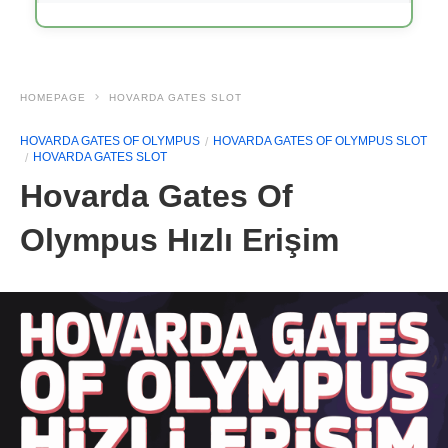
HOMEPAGE
HOVARDA GATES SLOT
HOVARDA GATES OF OLYMPUS
HOVARDA GATES OF OLYMPUS SLOT
HOVARDA GATES SLOT
Hovarda Gates Of
Olympus Hızlı Erişim