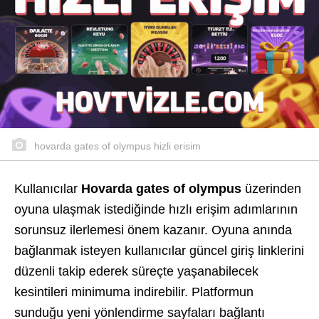
hovarda gates of olympus hizli erisim
Kullanıcılar
Hovarda gates of olympus
üzerinden
oyuna ulaşmak istediğinde hızlı erişim adımlarının
sorunsuz ilerlemesi önem kazanır. Oyuna anında
bağlanmak isteyen kullanıcılar güncel giriş linklerini
düzenli takip ederek süreçte yaşanabilecek
kesintileri minimuma indirebilir. Platformun
sunduğu yeni yönlendirme sayfaları bağlantı