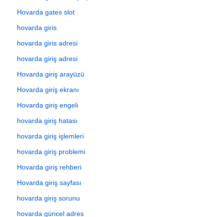
Hovarda gates slot
hovarda giris
hovarda giris adresi
hovarda giriş adresi
Hovarda giriş arayüzü
Hovarda giriş ekranı
Hovarda giriş engeli
hovarda giriş hatası
hovarda giriş işlemleri
hovarda giriş problemi
Hovarda giriş rehberi
Hovarda giriş sayfası
hovarda giriş sorunu
hovarda güncel adres