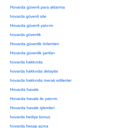
Hovarda güvenli para aktarma
hovarda güvenli site
Hovarda güvenli yatırım
hovarda güvenlik
Hovarda güvenlik önlemleri
Hovarda güvenlik şartları
hovarda hakkında
hovarda hakkında detaylar
hovarda hakkında merak edilenler
Hovarda havale
Hovarda havale ile yatırım
Hovarda havale işlemleri
hovarda hediye bonus
hovarda hesap açma