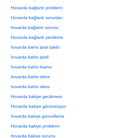
Hovarda bağlantı problemi
Hovarda bağlantı sorunları
hovarda bağlantı sorunu
Hovarda bağlantı yenileme
hovarda bahis iptal talebi
hovarda bahis iptali
hovarda bahis lisansı
hovarda bahis silme
hovarda bahis sitesi
Hovarda bakiye gecikmesi
Hovarda bakiye görünmüyor
hovarda bakiye güncelleme
Hovarda bakiye problemi
hovarda bakiye sorunu