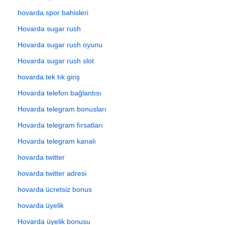
hovarda spor bahisleri
Hovarda sugar rush
Hovarda sugar rush oyunu
Hovarda sugar rush slot
hovarda tek tık giriş
Hovarda telefon bağlantısı
Hovarda telegram bonusları
Hovarda telegram fırsatları
Hovarda telegram kanalı
hovarda twitter
hovarda twitter adresi
hovarda ücretsiz bonus
hovarda üyelik
Hovarda üyelik bonusu