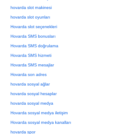
hovarda slot makinesi
hovarda slot oyunları
Hovarda slot seçenekleri
Hovarda SMS bonusları
Hovarda SMS doğrulama
Hovarda SMS hizmeti
Hovarda SMS mesajlar
Hovarda son adres
hovarda sosyal ağlar
hovarda sosyal hesaplar
hovarda sosyal medya
Hovarda sosyal medya iletişim
Hovarda sosyal medya kanalları
hovarda spor