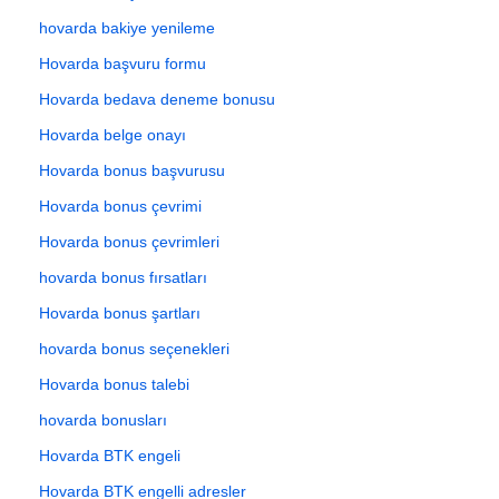
hovarda bakiye yenileme
Hovarda başvuru formu
Hovarda bedava deneme bonusu
Hovarda belge onayı
Hovarda bonus başvurusu
Hovarda bonus çevrimi
Hovarda bonus çevrimleri
hovarda bonus fırsatları
Hovarda bonus şartları
hovarda bonus seçenekleri
Hovarda bonus talebi
hovarda bonusları
Hovarda BTK engeli
Hovarda BTK engelli adresler