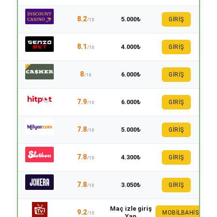
8.2
5.000₺
GİRİŞ
/10
8.1
4.000₺
GİRİŞ
/10
8
6.000₺
GİRİŞ
/10
7.9
6.000₺
GİRİŞ
/10
7.8
5.000₺
GİRİŞ
/10
7.8
4.300₺
GİRİŞ
/10
7.8
3.050₺
GİRİŞ
/10
Maç izle giriş
9.2
MOBILBAHIS
/10
Yap