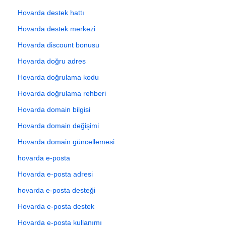
Hovarda destek hattı
Hovarda destek merkezi
Hovarda discount bonusu
Hovarda doğru adres
Hovarda doğrulama kodu
Hovarda doğrulama rehberi
Hovarda domain bilgisi
Hovarda domain değişimi
Hovarda domain güncellemesi
hovarda e-posta
Hovarda e-posta adresi
hovarda e-posta desteği
Hovarda e-posta destek
Hovarda e-posta kullanımı