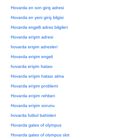
Hovarda en son giriş adresi
Hovarda en yeni giriş bilgisi
Hovarda engelli adres bilgileri
Hovarda erişim adresi
hovarda erişim adresleri
Hovarda erişim engeli
hovarda erişim hatası
Hovarda erişim hatası alma
Hovarda erişim problemi
Hovarda erişim rehberi
Hovarda erişim sorunu
hovarda futbol bahisleri
Hovarda gates of olympus
Hovarda gates of olympus slot