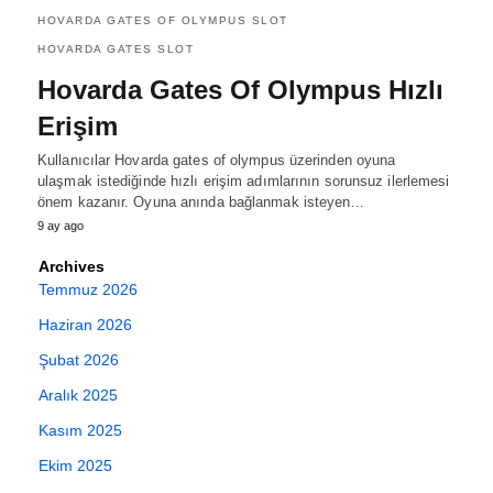
HOVARDA GATES OF OLYMPUS SLOT
HOVARDA GATES SLOT
Hovarda Gates Of Olympus Hızlı
Erişim
Kullanıcılar Hovarda gates of olympus üzerinden oyuna
ulaşmak istediğinde hızlı erişim adımlarının sorunsuz ilerlemesi
önem kazanır. Oyuna anında bağlanmak isteyen…
9 ay ago
Archives
Temmuz 2026
Haziran 2026
Şubat 2026
Aralık 2025
Kasım 2025
Ekim 2025