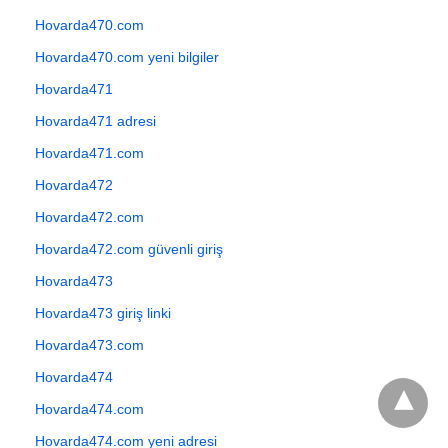
Hovarda470.com
Hovarda470.com yeni bilgiler
Hovarda471
Hovarda471 adresi
Hovarda471.com
Hovarda472
Hovarda472.com
Hovarda472.com güvenli giriş
Hovarda473
Hovarda473 giriş linki
Hovarda473.com
Hovarda474
Hovarda474.com
Hovarda474.com yeni adresi