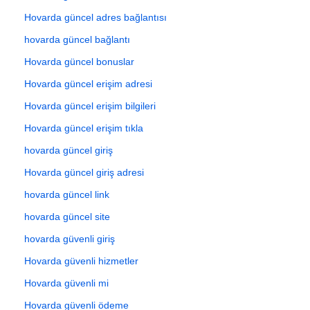
Hovarda güncel adres bağlantısı
hovarda güncel bağlantı
Hovarda güncel bonuslar
Hovarda güncel erişim adresi
Hovarda güncel erişim bilgileri
Hovarda güncel erişim tıkla
hovarda güncel giriş
Hovarda güncel giriş adresi
hovarda güncel link
hovarda güncel site
hovarda güvenli giriş
Hovarda güvenli hizmetler
Hovarda güvenli mi
Hovarda güvenli ödeme