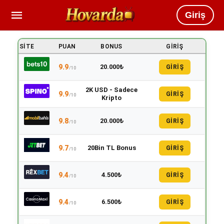
Giriş
SITE
PUAN
BONUS
GIRIŞ
9.9
20.000₺
GİRİŞ
/10
2K USD - Sadece
9.9
GİRİŞ
/10
Kripto
9.8
20.000₺
GİRİŞ
/10
9.7
20Bin TL Bonus
GİRİŞ
/10
9.4
4.500₺
GİRİŞ
/10
9.4
6.500₺
GİRİŞ
/10