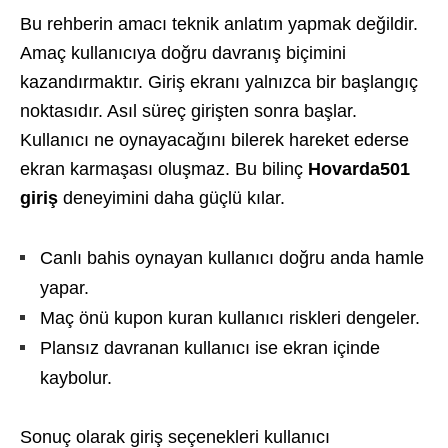
Bu rehberin amacı teknik anlatım yapmak değildir.
Amaç kullanıcıya doğru davranış biçimini
kazandırmaktır. Giriş ekranı yalnızca bir başlangıç
noktasıdır. Asıl süreç girişten sonra başlar.
Kullanıcı ne oynayacağını bilerek hareket ederse
ekran karmaşası oluşmaz. Bu bilinç
Hovarda501
giriş
deneyimini daha güçlü kılar.
Canlı bahis oynayan kullanıcı doğru anda hamle
yapar.
Maç önü kupon kuran kullanıcı riskleri dengeler.
Plansız davranan kullanıcı ise ekran içinde
kaybolur.
Sonuç olarak giriş seçenekleri kullanıcı