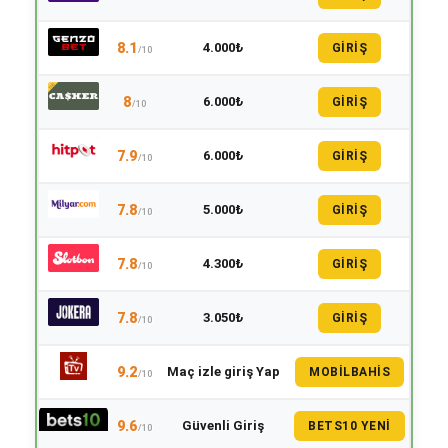
8.1
4.000₺
GİRİŞ
/10
8
6.000₺
GİRİŞ
/10
7.9
6.000₺
GİRİŞ
/10
7.8
5.000₺
GİRİŞ
/10
7.8
4.300₺
GİRİŞ
/10
7.8
3.050₺
GİRİŞ
/10
9.2
Maç izle giriş Yap
MOBILBAHIS
/10
9.6
Güvenli Giriş
BETS10 YENI
/10