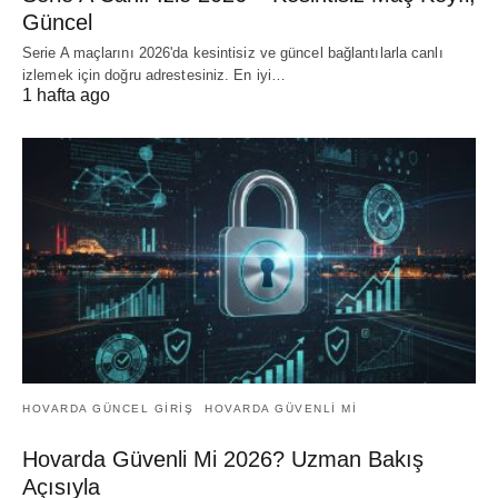
Güncel
Serie A maçlarını 2026'da kesintisiz ve güncel bağlantılarla canlı
izlemek için doğru adrestesiniz. En iyi…
1 hafta ago
HOVARDA GÜNCEL GIRIŞ
HOVARDA GÜVENLI MI
Hovarda Güvenli Mi 2026? Uzman Bakış
Açısıyla