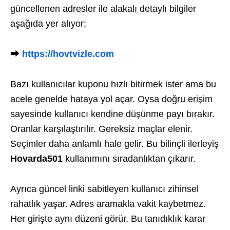
güncellenen adresler ile alakalı detaylı bilgiler
aşağıda yer alıyor;
⮕
https://hovtvizle.com
Bazı kullanıcılar kuponu hızlı bitirmek ister ama bu
acele genelde hataya yol açar. Oysa doğru erişim
sayesinde kullanıcı kendine düşünme payı bırakır.
Oranlar karşılaştırılır. Gereksiz maçlar elenir.
Seçimler daha anlamlı hale gelir. Bu bilinçli ilerleyiş
Hovarda501
kullanımını sıradanlıktan çıkarır.
Ayrıca güncel linki sabitleyen kullanıcı zihinsel
rahatlık yaşar. Adres aramakla vakit kaybetmez.
Her girişte aynı düzeni görür. Bu tanıdıklık karar