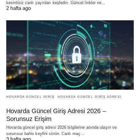
kesintisiz canlı yayınları keşfedin. Güncel linkler ve…
2 hafta ago
HOVARDA GÜNCEL GIRIŞ
HOVARDA GÜNCEL GIRIŞ ADRESI
Hovarda Güncel Giriş Adresi 2026 –
Sorunsuz Erişim
Hovarda güncel giriş adresi 2026 bilgilerine anında ulaşın ve
sorunsuz bahis keyfini sürün. Canlı maç…
3 hafta ago