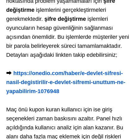
noktasında problem yaşamamaları için
şifre
değiştirme
işlemlerini gerçekleştirmeleri
gerekmektedir.
şifre değiştirme
işlemleri
oyuncuların hesap güvenliğinin sağlanması
açısından önemlidir. Bu işlemlerde müşteriler yeni
bir parola belirleyerek süreci tamamlamaktadır.
Detayları aşağıdaki linkten takip edebilirsiniz;
⮕
https://onedio.com/haber/e-devlet-sifresi-
nasil-degistirilir-e-devlet-sifremi-unuttum-ne-
yapabilirim-1076948
Maç önü kupon kuran kullanıcı için ise giriş
seçenekleri zaman baskısını azaltır. Panel hızlı
açıldığında kullanıcı analiz için alan kazanır. Bu
alanı daha fazla maç eklemek için değil riskleri