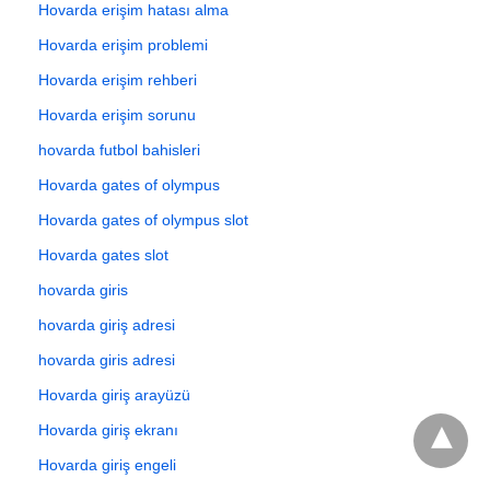
Hovarda erişim hatası alma
Hovarda erişim problemi
Hovarda erişim rehberi
Hovarda erişim sorunu
hovarda futbol bahisleri
Hovarda gates of olympus
Hovarda gates of olympus slot
Hovarda gates slot
hovarda giris
hovarda giriş adresi
hovarda giris adresi
Hovarda giriş arayüzü
Hovarda giriş ekranı
Hovarda giriş engeli