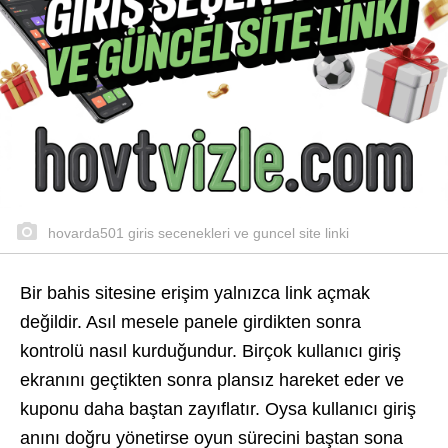
hovarda501 giris secenekleri ve guncel site linki
Bir bahis sitesine erişim yalnızca link açmak
değildir. Asıl mesele panele girdikten sonra
kontrolü nasıl kurduğundur. Birçok kullanıcı giriş
ekranını geçtikten sonra plansız hareket eder ve
kuponu daha baştan zayıflatır. Oysa kullanıcı giriş
anını doğru yönetirse oyun sürecini baştan sona