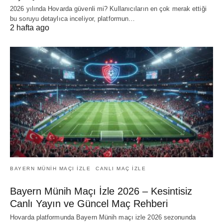
2026 yılında Hovarda güvenli mi? Kullanıcıların en çok merak ettiği
bu soruyu detaylıca inceliyor, platformun…
2 hafta ago
BAYERN MÜNIH MAÇI IZLE
CANLI MAÇ IZLE
Bayern Münih Maçı İzle 2026 – Kesintisiz
Canlı Yayın ve Güncel Maç Rehberi
Hovarda platformunda Bayern Münih maçı izle 2026 sezonunda