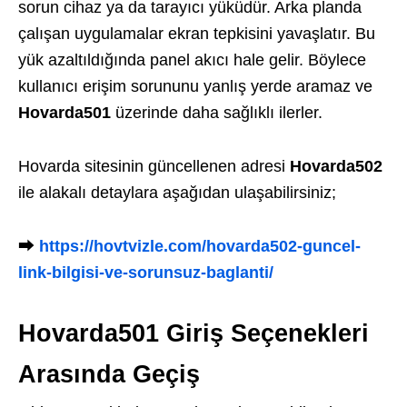
sorun cihaz ya da tarayıcı yüküdür. Arka planda
çalışan uygulamalar ekran tepkisini yavaşlatır. Bu
yük azaltıldığında panel akıcı hale gelir. Böylece
kullanıcı erişim sorununu yanlış yerde aramaz ve
Hovarda501
üzerinde daha sağlıklı ilerler.
Hovarda sitesinin güncellenen adresi
Hovarda502
ile alakalı detaylara aşağıdan ulaşabilirsiniz;
⮕
https://hovtvizle.com/hovarda502-guncel-
link-bilgisi-ve-sorunsuz-baglanti/
Hovarda501 Giriş Seçenekleri
Arasında Geçiş