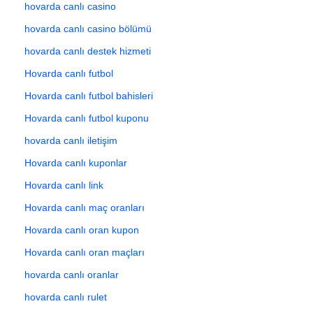
hovarda canlı casino
hovarda canlı casino bölümü
hovarda canlı destek hizmeti
Hovarda canlı futbol
Hovarda canlı futbol bahisleri
Hovarda canlı futbol kuponu
hovarda canlı iletişim
Hovarda canlı kuponlar
Hovarda canlı link
Hovarda canlı maç oranları
Hovarda canlı oran kupon
Hovarda canlı oran maçları
hovarda canlı oranlar
hovarda canlı rulet