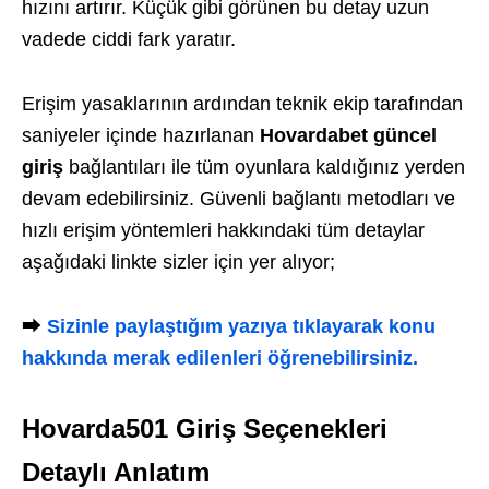
hızını artırır. Küçük gibi görünen bu detay uzun
vadede ciddi fark yaratır.
Erişim yasaklarının ardından teknik ekip tarafından
saniyeler içinde hazırlanan
Hovardabet güncel
giriş
bağlantıları ile tüm oyunlara kaldığınız yerden
devam edebilirsiniz. Güvenli bağlantı metodları ve
hızlı erişim yöntemleri hakkındaki tüm detaylar
aşağıdaki linkte sizler için yer alıyor;
⮕
Sizinle paylaştığım yazıya tıklayarak konu
hakkında merak edilenleri öğrenebilirsiniz.
Hovarda501 Giriş Seçenekleri
Detaylı Anlatım