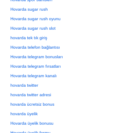
Hovarda sugar rush
Hovarda sugar rush oyunu
Hovarda sugar rush slot
hovarda tek tık giriş
Hovarda telefon bağlantısı
Hovarda telegram bonusları
Hovarda telegram fırsatları
Hovarda telegram kanalı
hovarda twitter
hovarda twitter adresi
hovarda ücretsiz bonus
hovarda üyelik
Hovarda üyelik bonusu
Hovarda üyelik formu