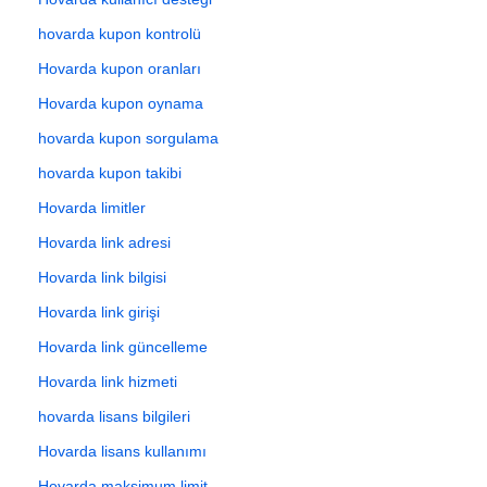
hovarda kupon kontrolü
Hovarda kupon oranları
Hovarda kupon oynama
hovarda kupon sorgulama
hovarda kupon takibi
Hovarda limitler
Hovarda link adresi
Hovarda link bilgisi
Hovarda link girişi
Hovarda link güncelleme
Hovarda link hizmeti
hovarda lisans bilgileri
Hovarda lisans kullanımı
Hovarda maksimum limit