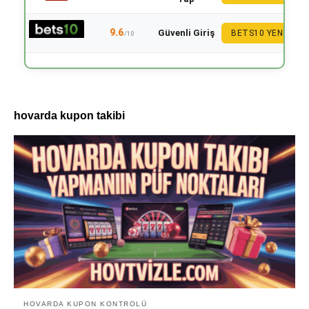
9.6
Güvenli Giriş
BETS10 YENI
/10
hovarda kupon takibi
HOVARDA KUPON KONTROLÜ