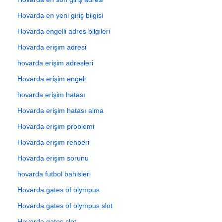
Hovarda en yeni giriş bilgisi
Hovarda engelli adres bilgileri
Hovarda erişim adresi
hovarda erişim adresleri
Hovarda erişim engeli
hovarda erişim hatası
Hovarda erişim hatası alma
Hovarda erişim problemi
Hovarda erişim rehberi
Hovarda erişim sorunu
hovarda futbol bahisleri
Hovarda gates of olympus
Hovarda gates of olympus slot
Hovarda gates slot