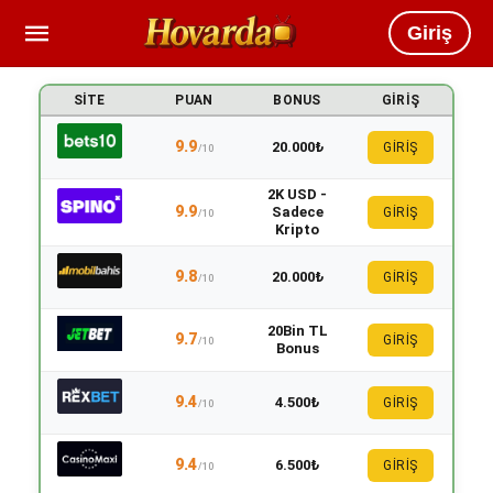
Giriş
SITE
PUAN
BONUS
GIRIŞ
9.9
20.000₺
GİRİŞ
/10
2K USD -
9.9
Sadece
GİRİŞ
/10
Kripto
9.8
20.000₺
GİRİŞ
/10
20Bin TL
9.7
GİRİŞ
/10
Bonus
9.4
4.500₺
GİRİŞ
/10
9.4
6.500₺
GİRİŞ
/10