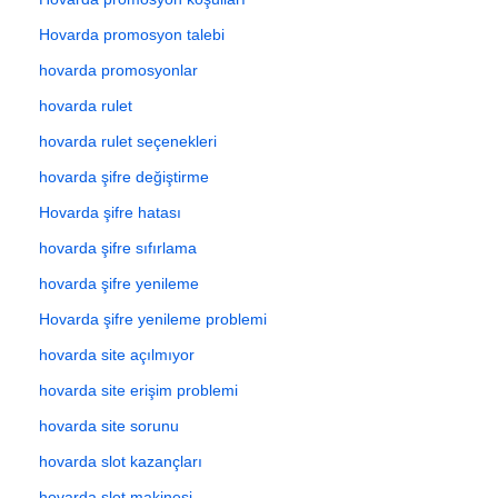
Hovarda promosyon talebi
hovarda promosyonlar
hovarda rulet
hovarda rulet seçenekleri
hovarda şifre değiştirme
Hovarda şifre hatası
hovarda şifre sıfırlama
hovarda şifre yenileme
Hovarda şifre yenileme problemi
hovarda site açılmıyor
hovarda site erişim problemi
hovarda site sorunu
hovarda slot kazançları
hovarda slot makinesi