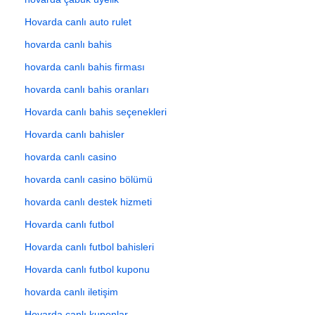
Hovarda canlı auto rulet
hovarda canlı bahis
hovarda canlı bahis firması
hovarda canlı bahis oranları
Hovarda canlı bahis seçenekleri
Hovarda canlı bahisler
hovarda canlı casino
hovarda canlı casino bölümü
hovarda canlı destek hizmeti
Hovarda canlı futbol
Hovarda canlı futbol bahisleri
Hovarda canlı futbol kuponu
hovarda canlı iletişim
Hovarda canlı kuponlar