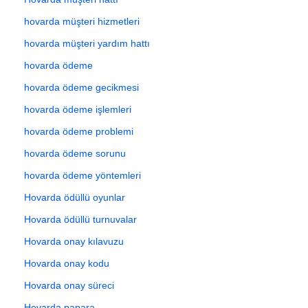
hovarda müşteri hizmetleri
hovarda müşteri yardım hattı
hovarda ödeme
hovarda ödeme gecikmesi
hovarda ödeme işlemleri
hovarda ödeme problemi
hovarda ödeme sorunu
hovarda ödeme yöntemleri
Hovarda ödüllü oyunlar
Hovarda ödüllü turnuvalar
Hovarda onay kılavuzu
Hovarda onay kodu
Hovarda onay süreci
Hovarda papara