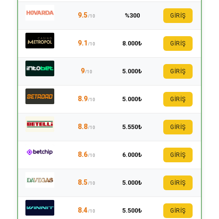
9.5
%300
GİRİŞ
/10
9.1
8.000₺
GİRİŞ
/10
9
5.000₺
GİRİŞ
/10
8.9
5.000₺
GİRİŞ
/10
8.8
5.550₺
GİRİŞ
/10
8.6
6.000₺
GİRİŞ
/10
8.5
5.000₺
GİRİŞ
/10
8.4
5.500₺
GİRİŞ
/10