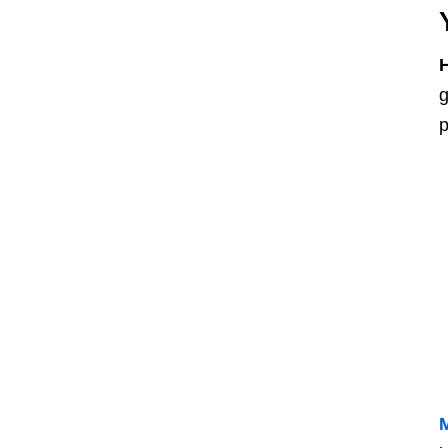
H
g
p