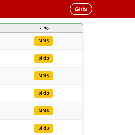
Giriş
GIRIŞ
GİRİŞ
GİRİŞ
GİRİŞ
GİRİŞ
GİRİŞ
GİRİŞ