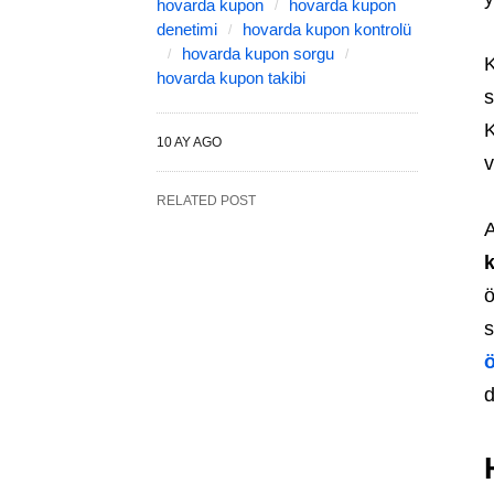
hovarda kupon
hovarda kupon
denetimi
hovarda kupon kontrolü
hovarda kupon sorgu
K
hovarda kupon takibi
s
K
10 AY AGO
v
RELATED POST
A
k
ö
s
d