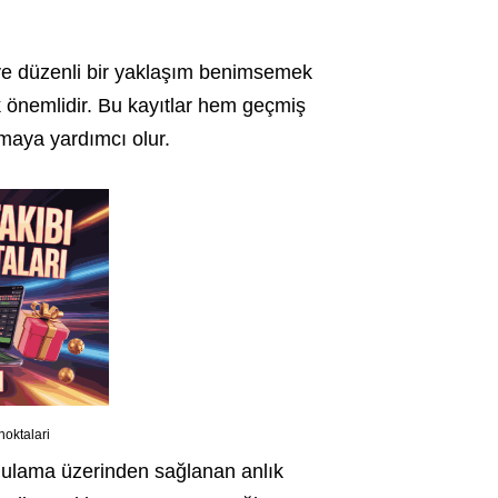
ı ve düzenli bir yaklaşım benimsemek
 önemlidir. Bu kayıtlar hem geçmiş
maya yardımcı olur.
noktalari
gulama üzerinden sağlanan anlık