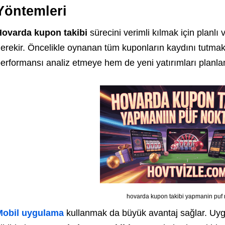
Yöntemleri
ovarda kupon takibi
sürecini verimli kılmak için planl
erekir. Öncelikle oynanan tüm kuponların kaydını tutmak
erformansı analiz etmeye hem de yeni yatırımları planla
hovarda kupon takibi yapmanin puf 
Mobil uygulama
kullanmak da büyük avantaj sağlar. Uy