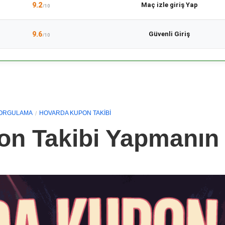
9.2
Maç izle giriş Yap
/10
9.6
Güvenli Giriş
/10
SORGULAMA
HOVARDA KUPON TAKIBI
n Takibi Yapmanın 