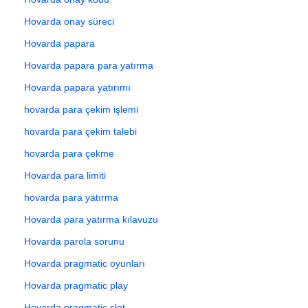
Hovarda onay süreci
Hovarda papara
Hovarda papara para yatırma
Hovarda papara yatırımı
hovarda para çekim işlemi
hovarda para çekim talebi
hovarda para çekme
Hovarda para limiti
hovarda para yatırma
Hovarda para yatırma kılavuzu
Hovarda parola sorunu
Hovarda pragmatic oyunları
Hovarda pragmatic play
Hovarda pragmatic slot