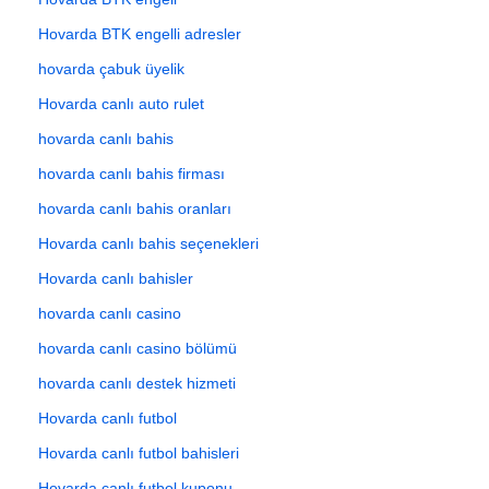
Hovarda BTK engelli adresler
hovarda çabuk üyelik
Hovarda canlı auto rulet
hovarda canlı bahis
hovarda canlı bahis firması
hovarda canlı bahis oranları
Hovarda canlı bahis seçenekleri
Hovarda canlı bahisler
hovarda canlı casino
hovarda canlı casino bölümü
hovarda canlı destek hizmeti
Hovarda canlı futbol
Hovarda canlı futbol bahisleri
Hovarda canlı futbol kuponu