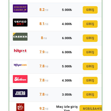
8.2
5.000₺
GİRİŞ
/10
8.1
4.000₺
GİRİŞ
/10
8
6.000₺
GİRİŞ
/10
7.9
6.000₺
GİRİŞ
/10
7.8
5.000₺
GİRİŞ
/10
7.8
4.300₺
GİRİŞ
/10
7.8
3.050₺
GİRİŞ
/10
Maç izle giriş
9.2
MOBILBAHIS
/10
Yap