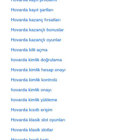
Hovarda kayıt şartları
Hovarda kazanç fırsatları
Hovarda kazançlı bonuslar
Hovarda kazançlı oyunlar
Hovarda kilit açma
hovarda kimlik doğrulama
Hovarda kimlik hesap onayı
Hovarda kimlik kontrolü
hovarda kimlik onayı
hovarda kimlik yükleme
Hovarda kısıtlı erişim
Hovarda klasik slot oyunları
Hovarda klasik slotlar
Hovarda kredi kartı