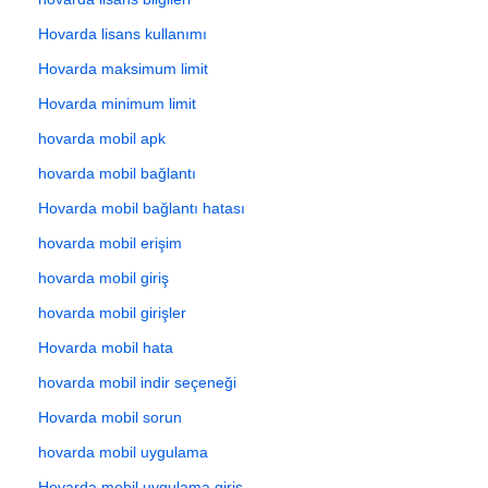
Hovarda lisans kullanımı
Hovarda maksimum limit
Hovarda minimum limit
hovarda mobil apk
hovarda mobil bağlantı
Hovarda mobil bağlantı hatası
hovarda mobil erişim
hovarda mobil giriş
hovarda mobil girişler
Hovarda mobil hata
hovarda mobil indir seçeneği
Hovarda mobil sorun
hovarda mobil uygulama
Hovarda mobil uygulama giriş