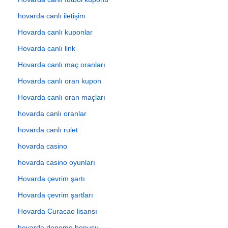
hovarda canlı iletişim
Hovarda canlı kuponlar
Hovarda canlı link
Hovarda canlı maç oranları
Hovarda canlı oran kupon
Hovarda canlı oran maçları
hovarda canlı oranlar
hovarda canlı rulet
hovarda casino
hovarda casino oyunları
Hovarda çevrim şartı
Hovarda çevrim şartları
Hovarda Curacao lisansı
hovarda deneme bonusu