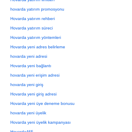
hovarda yatırım promosyonu
Hovarda yatırım rehberi
Hovarda yatırım süreci
Hovarda yatırım yöntemleri
Hovarda yeni adres belirleme
hovarda yeni adresi
Hovarda yeni bağlantı
hovarda yeni erişim adresi
hovarda yeni giriş
Hovarda yeni giriş adresi
Hovarda yeni üye deneme bonusu
hovarda yeni üyelik
Hovarda yeni üyelik kampanyası
Hovarda465