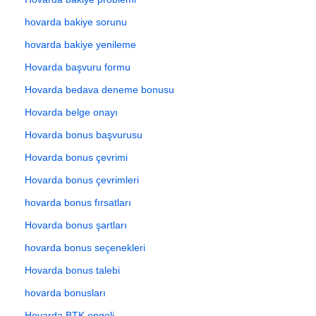
hovarda bakiye sorunu
hovarda bakiye yenileme
Hovarda başvuru formu
Hovarda bedava deneme bonusu
Hovarda belge onayı
Hovarda bonus başvurusu
Hovarda bonus çevrimi
Hovarda bonus çevrimleri
hovarda bonus fırsatları
Hovarda bonus şartları
hovarda bonus seçenekleri
Hovarda bonus talebi
hovarda bonusları
Hovarda BTK engeli