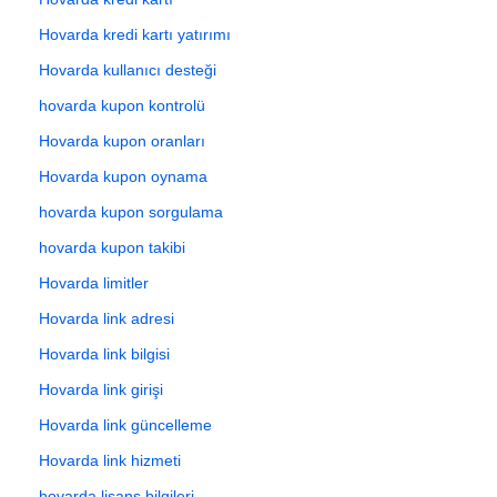
Hovarda kredi kartı yatırımı
Hovarda kullanıcı desteği
hovarda kupon kontrolü
Hovarda kupon oranları
Hovarda kupon oynama
hovarda kupon sorgulama
hovarda kupon takibi
Hovarda limitler
Hovarda link adresi
Hovarda link bilgisi
Hovarda link girişi
Hovarda link güncelleme
Hovarda link hizmeti
hovarda lisans bilgileri