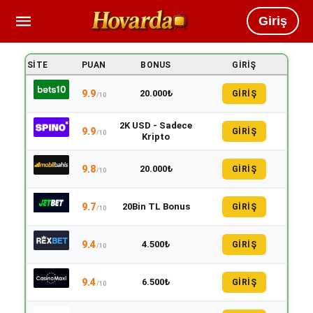
Giriş
SITE
PUAN
BONUS
GIRIŞ
9.9
20.000₺
GİRİŞ
/10
2K USD - Sadece
9.9
GİRİŞ
/10
Kripto
9.8
20.000₺
GİRİŞ
/10
9.7
20Bin TL Bonus
GİRİŞ
/10
9.4
4.500₺
GİRİŞ
/10
9.4
6.500₺
GİRİŞ
/10