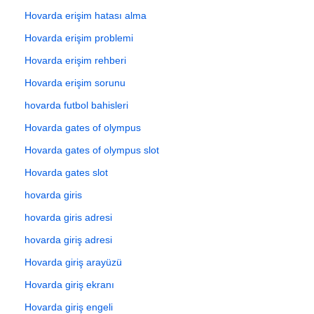
Hovarda erişim hatası alma
Hovarda erişim problemi
Hovarda erişim rehberi
Hovarda erişim sorunu
hovarda futbol bahisleri
Hovarda gates of olympus
Hovarda gates of olympus slot
Hovarda gates slot
hovarda giris
hovarda giris adresi
hovarda giriş adresi
Hovarda giriş arayüzü
Hovarda giriş ekranı
Hovarda giriş engeli