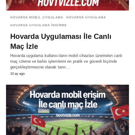
HOVARDA MOBIL UYGULAMA
HOVARDA UYGULAMA
HOVARDA UYGULAMA INDIRME
Hovarda Uygulaması İle Canlı
Maç İzle
Hovarda uygulama kullanıcıların mobil cihazları üzerinden canlı
maç izleme ve bahis işlemlerini en pratik ve güvenli biçimde
gerçekleştirmesine olanak tanır.…
10 ay ago