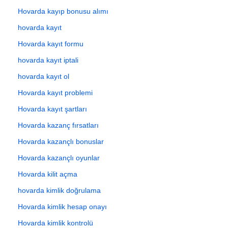
Hovarda kayıp bonusu alımı
hovarda kayıt
Hovarda kayıt formu
hovarda kayıt iptali
hovarda kayıt ol
Hovarda kayıt problemi
Hovarda kayıt şartları
Hovarda kazanç fırsatları
Hovarda kazançlı bonuslar
Hovarda kazançlı oyunlar
Hovarda kilit açma
hovarda kimlik doğrulama
Hovarda kimlik hesap onayı
Hovarda kimlik kontrolü