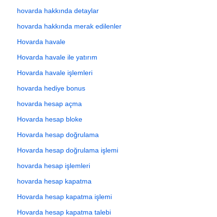
hovarda hakkında detaylar
hovarda hakkında merak edilenler
Hovarda havale
Hovarda havale ile yatırım
Hovarda havale işlemleri
hovarda hediye bonus
hovarda hesap açma
Hovarda hesap bloke
Hovarda hesap doğrulama
Hovarda hesap doğrulama işlemi
hovarda hesap işlemleri
hovarda hesap kapatma
Hovarda hesap kapatma işlemi
Hovarda hesap kapatma talebi