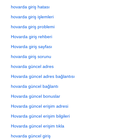
hovarda giriş hatası
hovarda giriş işlemleri
hovarda giriş problemi
Hovarda giriş rehberi
Hovarda giriş sayfası
hovarda giriş sorunu
hovarda güncel adres
Hovarda güncel adres bağlantısı
hovarda güncel bağlantı
Hovarda güncel bonuslar
Hovarda güncel erişim adresi
Hovarda güncel erişim bilgileri
Hovarda güncel erişim tıkla
hovarda güncel giriş