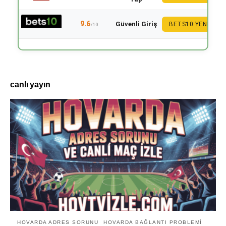
9.6
Güvenli Giriş
BETS10 YENI
/10
canlı yayın
HOVARDA ADRES SORUNU
HOVARDA BAĞLANTI PROBLEMI