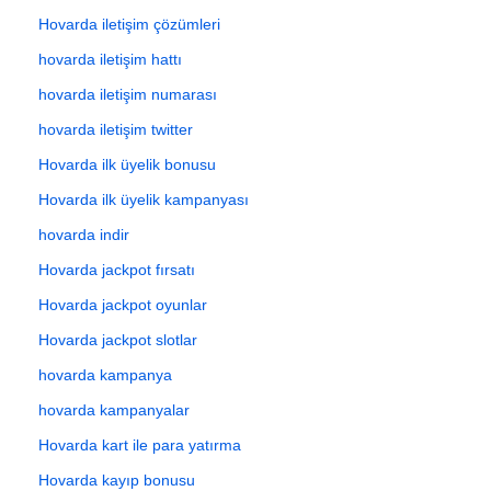
Hovarda iletişim çözümleri
hovarda iletişim hattı
hovarda iletişim numarası
hovarda iletişim twitter
Hovarda ilk üyelik bonusu
Hovarda ilk üyelik kampanyası
hovarda indir
Hovarda jackpot fırsatı
Hovarda jackpot oyunlar
Hovarda jackpot slotlar
hovarda kampanya
hovarda kampanyalar
Hovarda kart ile para yatırma
Hovarda kayıp bonusu