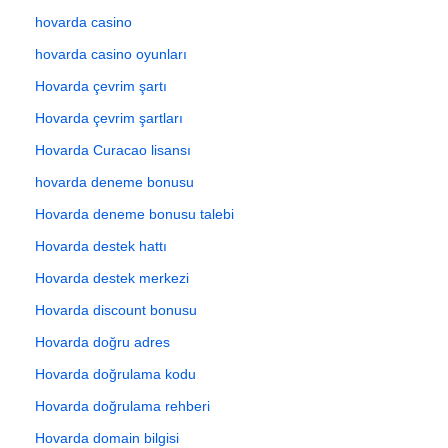
hovarda casino
hovarda casino oyunları
Hovarda çevrim şartı
Hovarda çevrim şartları
Hovarda Curacao lisansı
hovarda deneme bonusu
Hovarda deneme bonusu talebi
Hovarda destek hattı
Hovarda destek merkezi
Hovarda discount bonusu
Hovarda doğru adres
Hovarda doğrulama kodu
Hovarda doğrulama rehberi
Hovarda domain bilgisi