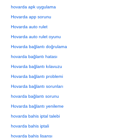
hovarda apk uygulama
Hovarda app sorunu
Hovarda auto rulet
Hovarda auto rulet oyunu
Hovarda bağlantı doğrulama
hovarda bağlantı hatası
Hovarda bağlantı kılavuzu
Hovarda bağlantı problemi
Hovarda bağlantı sorunları
hovarda bağlantı sorunu
Hovarda bağlantı yenileme
hovarda bahis iptal talebi
hovarda bahis iptali
hovarda bahis lisansı