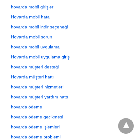
hovarda mobil girişler
Hovarda mobil hata
hovarda mobil indir seçeneği
Hovarda mobil sorun
hovarda mobil uygulama
Hovarda mobil uygulama giriş
hovarda müşteri desteği
Hovarda müşteri hattı
hovarda müşteri hizmetleri
hovarda müşteri yardım hattı
hovarda ödeme
hovarda ödeme gecikmesi
hovarda ödeme işlemleri
hovarda ödeme problemi