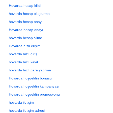
Hovarda hesap kilidi
hovarda hesap oluşturma
hovarda hesap onay
Hovarda hesap onayı
hovarda hesap silme
Hovarda hızlı erişim
hovarda hızlı giriş
hovarda hızlı kayıt
hovarda hızlı para yatırma
Hovarda hoşgeldin bonusu
Hovarda hoşgeldin kampanyası
Hovarda hoşgeldin promosyonu
hovarda iletişim
hovarda iletişim adresi