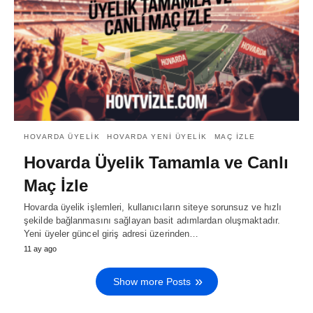
HOVARDA ÜYELIK
HOVARDA YENI ÜYELIK
MAÇ IZLE
Hovarda Üyelik Tamamla ve Canlı
Maç İzle
Hovarda üyelik işlemleri, kullanıcıların siteye sorunsuz ve hızlı
şekilde bağlanmasını sağlayan basit adımlardan oluşmaktadır.
Yeni üyeler güncel giriş adresi üzerinden…
11 ay ago
Show more Posts