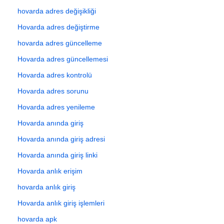
hovarda adres değişikliği
Hovarda adres değiştirme
hovarda adres güncelleme
Hovarda adres güncellemesi
Hovarda adres kontrolü
Hovarda adres sorunu
Hovarda adres yenileme
Hovarda anında giriş
Hovarda anında giriş adresi
Hovarda anında giriş linki
Hovarda anlık erişim
hovarda anlık giriş
Hovarda anlık giriş işlemleri
hovarda apk