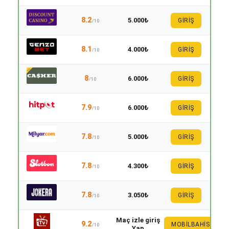
8.2
5.000₺
GİRİŞ
/10
8.1
4.000₺
GİRİŞ
/10
8
6.000₺
GİRİŞ
/10
7.9
6.000₺
GİRİŞ
/10
7.8
5.000₺
GİRİŞ
/10
7.8
4.300₺
GİRİŞ
/10
7.8
3.050₺
GİRİŞ
/10
Maç izle giriş
9.2
MOBILBAHIS
/10
Yap