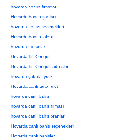
hovarda bonus fırsatları
Hovarda bonus şartları
hovarda bonus seçenekleri
Hovarda bonus talebi
hovarda bonusları
Hovarda BTK engeli
Hovarda BTK engelli adresler
hovarda çabuk üyelik
Hovarda canlı auto rulet
hovarda canlı bahis
hovarda canlı bahis firması
hovarda canlı bahis oranları
Hovarda canlı bahis seçenekleri
Hovarda canlı bahisler