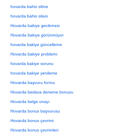
hovarda bahis silme
hovarda bahis sitesi
Hovarda bakiye gecikmesi
Hovarda bakiye görünmüyor
hovarda bakiye güncelleme
Hovarda bakiye problemi
hovarda bakiye sorunu
hovarda bakiye yenileme
Hovarda başvuru formu
Hovarda bedava deneme bonusu
Hovarda belge onayı
Hovarda bonus başvurusu
Hovarda bonus çevrimi
Hovarda bonus çevrimleri