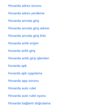
Hovarda adres sorunu
Hovarda adres yenileme
Hovarda anında giriş
Hovarda anında giriş adresi
Hovarda anında giriş linki
Hovarda anlık erişim
hovarda anlık giriş
Hovarda anlık giriş işlemleri
hovarda apk
hovarda apk uygulama
Hovarda app sorunu
Hovarda auto rulet
Hovarda auto rulet oyunu
Hovarda bağlantı doğrulama