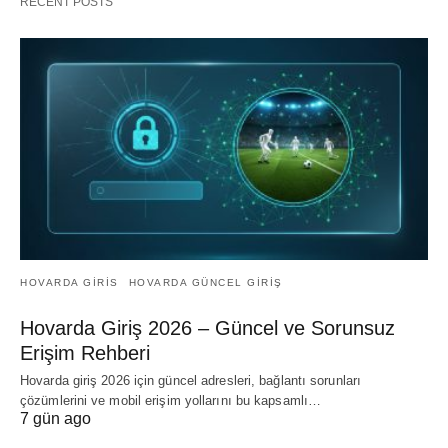
RECENT POSTS
HOVARDA GIRIS
HOVARDA GÜNCEL GIRIŞ
Hovarda Giriş 2026 – Güncel ve Sorunsuz
Erişim Rehberi
Hovarda giriş 2026 için güncel adresleri, bağlantı sorunları
çözümlerini ve mobil erişim yollarını bu kapsamlı…
7 gün ago