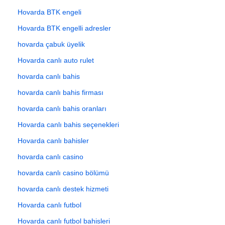
Hovarda BTK engeli
Hovarda BTK engelli adresler
hovarda çabuk üyelik
Hovarda canlı auto rulet
hovarda canlı bahis
hovarda canlı bahis firması
hovarda canlı bahis oranları
Hovarda canlı bahis seçenekleri
Hovarda canlı bahisler
hovarda canlı casino
hovarda canlı casino bölümü
hovarda canlı destek hizmeti
Hovarda canlı futbol
Hovarda canlı futbol bahisleri