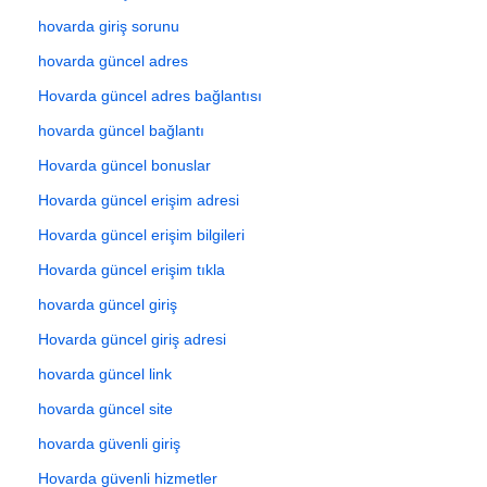
hovarda giriş sorunu
hovarda güncel adres
Hovarda güncel adres bağlantısı
hovarda güncel bağlantı
Hovarda güncel bonuslar
Hovarda güncel erişim adresi
Hovarda güncel erişim bilgileri
Hovarda güncel erişim tıkla
hovarda güncel giriş
Hovarda güncel giriş adresi
hovarda güncel link
hovarda güncel site
hovarda güvenli giriş
Hovarda güvenli hizmetler