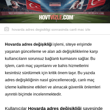
hovarda adres degisikligi sonrasinda canli mac izle
Hovarda adres değişikliği
işlemi, siteye erişimde
yaşanan güncelleme ve alan adı değişikliklerine karşı
kullanıcıların sorunsuz bağlantı kurmasını sağlar. Bu
işlem, canlı maç yayınlarını ve bahis hizmetlerini
kesintisiz sürdürmek için kritik önem taşır. Bu yazıda
adres değişikliğinin nasıl güncelleneceği, canlı maç
izleme kalitesine etkileri ve alınacak güvenlik önlemleri
ayrıntılı biçimde incelenmektedir.
Kullanıcılar
Hovarda adres değişikliği
sayesinde