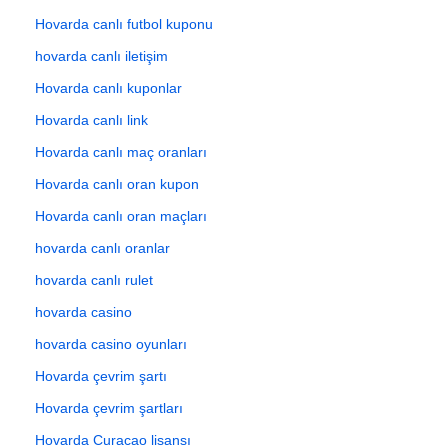
Hovarda canlı futbol kuponu
hovarda canlı iletişim
Hovarda canlı kuponlar
Hovarda canlı link
Hovarda canlı maç oranları
Hovarda canlı oran kupon
Hovarda canlı oran maçları
hovarda canlı oranlar
hovarda canlı rulet
hovarda casino
hovarda casino oyunları
Hovarda çevrim şartı
Hovarda çevrim şartları
Hovarda Curacao lisansı