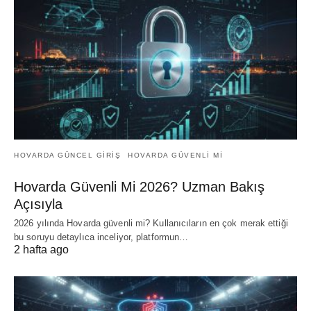
HOVARDA GÜNCEL GIRIŞ
HOVARDA GÜVENLI MI
Hovarda Güvenli Mi 2026? Uzman Bakış
Açısıyla
2026 yılında Hovarda güvenli mi? Kullanıcıların en çok merak ettiği
bu soruyu detaylıca inceliyor, platformun…
2 hafta ago