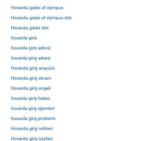
Hovarda gates of olympus
Hovarda gates of olympus slot
Hovarda gates slot
hovarda giris
hovarda giris adresi
hovarda giriş adresi
Hovarda giriş arayüzü
Hovarda giriş ekranı
Hovarda giriş engeli
hovarda giriş hatası
hovarda giriş işlemleri
hovarda giriş problemi
Hovarda giriş rehberi
Hovarda giriş sayfası