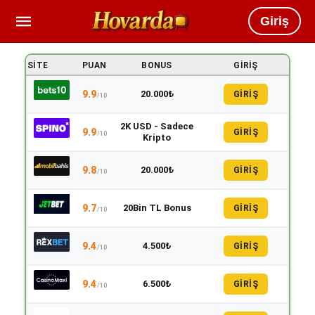
Giriş
SITE
PUAN
BONUS
GIRIŞ
9.9
20.000₺
GİRİŞ
/10
2K USD - Sadece
9.9
GİRİŞ
/10
Kripto
9.8
20.000₺
GİRİŞ
/10
9.7
20Bin TL Bonus
GİRİŞ
/10
9.4
4.500₺
GİRİŞ
/10
9.4
6.500₺
GİRİŞ
/10