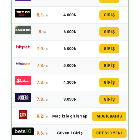
8.1
4.000₺
GİRİŞ
/10
8
6.000₺
GİRİŞ
/10
7.9
6.000₺
GİRİŞ
/10
7.8
5.000₺
GİRİŞ
/10
7.8
4.300₺
GİRİŞ
/10
7.8
3.050₺
GİRİŞ
/10
9.2
Maç izle giriş Yap
MOBILBAHIS
/10
9.6
Güvenli Giriş
BETS10 YENI
/10