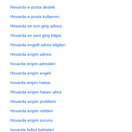
Hovarda e-posta destek
Hovarda e-posta kullanımı
Hovarda en son giriş adresi
Hovarda en yeni giriş bilgisi
Hovarda engelli adres bilgileri
Hovarda erişim adresi
hovarda erişim adresleri
Hovarda erişim engeli
hovarda erişim hatası
Hovarda erişim hatası alma
Hovarda erişim problemi
Hovarda erişim rehberi
Hovarda erişim sorunu
hovarda futbol bahisleri