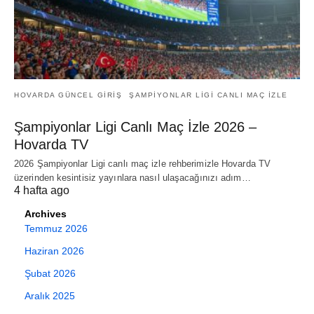
HOVARDA GÜNCEL GIRIŞ
ŞAMPIYONLAR LIGI CANLI MAÇ IZLE
Şampiyonlar Ligi Canlı Maç İzle 2026 –
Hovarda TV
2026 Şampiyonlar Ligi canlı maç izle rehberimizle Hovarda TV
üzerinden kesintisiz yayınlara nasıl ulaşacağınızı adım…
4 hafta ago
Archives
Temmuz 2026
Haziran 2026
Şubat 2026
Aralık 2025