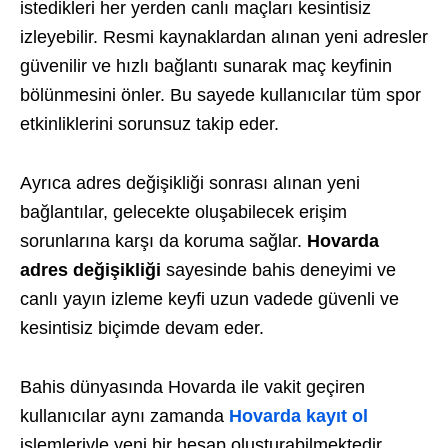
istedikleri her yerden canlı maçları kesintisiz
izleyebilir. Resmi kaynaklardan alınan yeni adresler
güvenilir ve hızlı bağlantı sunarak maç keyfinin
bölünmesini önler. Bu sayede kullanıcılar tüm spor
etkinliklerini sorunsuz takip eder.
Ayrıca adres değişikliği sonrası alınan yeni
bağlantılar, gelecekte oluşabilecek erişim
sorunlarına karşı da koruma sağlar.
Hovarda
adres değişikliği
sayesinde bahis deneyimi ve
canlı yayın izleme keyfi uzun vadede güvenli ve
kesintisiz biçimde devam eder.
Bahis dünyasında Hovarda ile vakit geçiren
kullanıcılar aynı zamanda
Hovarda kayıt ol
işlemleriyle yeni bir hesap oluşturabilmektedir.