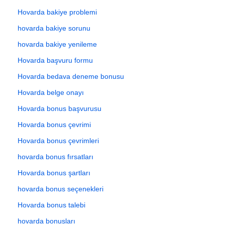
Hovarda bakiye problemi
hovarda bakiye sorunu
hovarda bakiye yenileme
Hovarda başvuru formu
Hovarda bedava deneme bonusu
Hovarda belge onayı
Hovarda bonus başvurusu
Hovarda bonus çevrimi
Hovarda bonus çevrimleri
hovarda bonus fırsatları
Hovarda bonus şartları
hovarda bonus seçenekleri
Hovarda bonus talebi
hovarda bonusları