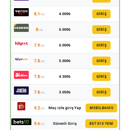
8.1
4.000₺
GİRİŞ
/10
8
6.000₺
GİRİŞ
/10
7.9
6.000₺
GİRİŞ
/10
7.8
5.000₺
GİRİŞ
/10
7.8
4.300₺
GİRİŞ
/10
7.8
3.050₺
GİRİŞ
/10
9.2
Maç izle giriş Yap
MOBILBAHIS
/10
9.6
Güvenli Giriş
BETS10 YENI
/10