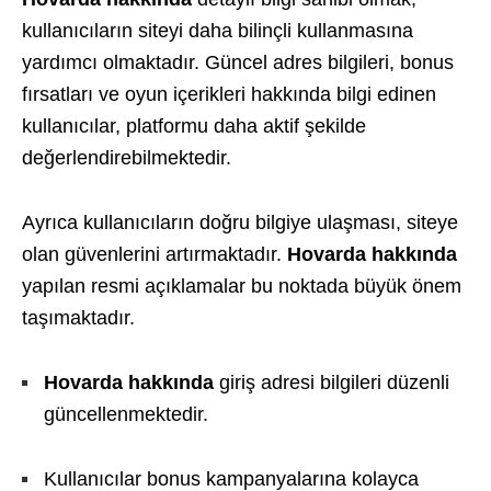
kullanıcıların siteyi daha bilinçli kullanmasına
yardımcı olmaktadır. Güncel adres bilgileri, bonus
fırsatları ve oyun içerikleri hakkında bilgi edinen
kullanıcılar, platformu daha aktif şekilde
değerlendirebilmektedir.
Ayrıca kullanıcıların doğru bilgiye ulaşması, siteye
olan güvenlerini artırmaktadır.
Hovarda hakkında
yapılan resmi açıklamalar bu noktada büyük önem
taşımaktadır.
Hovarda hakkında
giriş adresi bilgileri düzenli
güncellenmektedir.
Kullanıcılar bonus kampanyalarına kolayca