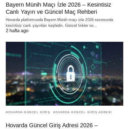
Bayern Münih Maçı İzle 2026 – Kesintisiz
Canlı Yayın ve Güncel Maç Rehberi
Hovarda platformunda Bayern Münih maçı izle 2026 sezonunda
kesintisiz canlı yayınları keşfedin. Güncel linkler ve…
2 hafta ago
HOVARDA GÜNCEL GIRIŞ
HOVARDA GÜNCEL GIRIŞ ADRESI
Hovarda Güncel Giriş Adresi 2026 –