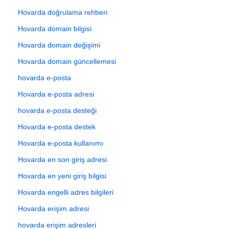
Hovarda doğrulama rehberi
Hovarda domain bilgisi
Hovarda domain değişimi
Hovarda domain güncellemesi
hovarda e-posta
Hovarda e-posta adresi
hovarda e-posta desteği
Hovarda e-posta destek
Hovarda e-posta kullanımı
Hovarda en son giriş adresi
Hovarda en yeni giriş bilgisi
Hovarda engelli adres bilgileri
Hovarda erişim adresi
hovarda erişim adresleri