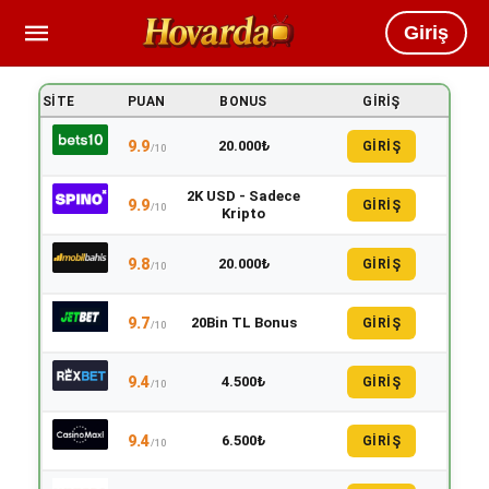
Giriş
SITE
PUAN
BONUS
GIRIŞ
9.9
20.000₺
GİRİŞ
/10
2K USD - Sadece
9.9
GİRİŞ
/10
Kripto
9.8
20.000₺
GİRİŞ
/10
9.7
20Bin TL Bonus
GİRİŞ
/10
9.4
4.500₺
GİRİŞ
/10
9.4
6.500₺
GİRİŞ
/10