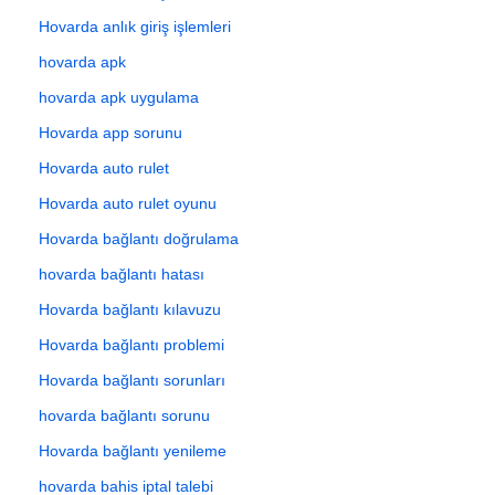
Hovarda anlık giriş işlemleri
hovarda apk
hovarda apk uygulama
Hovarda app sorunu
Hovarda auto rulet
Hovarda auto rulet oyunu
Hovarda bağlantı doğrulama
hovarda bağlantı hatası
Hovarda bağlantı kılavuzu
Hovarda bağlantı problemi
Hovarda bağlantı sorunları
hovarda bağlantı sorunu
Hovarda bağlantı yenileme
hovarda bahis iptal talebi