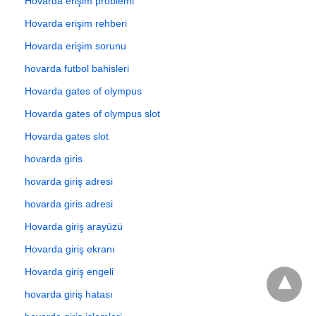
Hovarda erişim problemi
Hovarda erişim rehberi
Hovarda erişim sorunu
hovarda futbol bahisleri
Hovarda gates of olympus
Hovarda gates of olympus slot
Hovarda gates slot
hovarda giris
hovarda giriş adresi
hovarda giris adresi
Hovarda giriş arayüzü
Hovarda giriş ekranı
Hovarda giriş engeli
hovarda giriş hatası