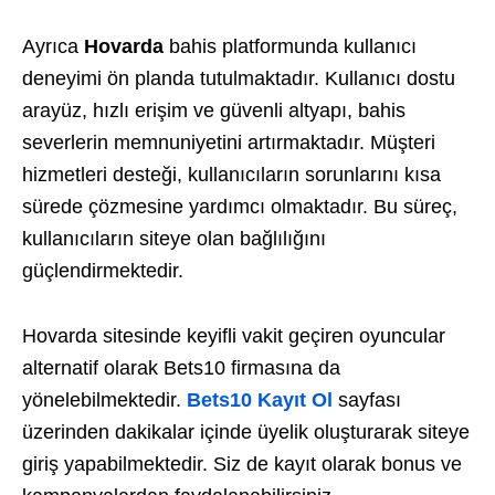
Ayrıca
Hovarda
bahis platformunda kullanıcı
deneyimi ön planda tutulmaktadır. Kullanıcı dostu
arayüz, hızlı erişim ve güvenli altyapı, bahis
severlerin memnuniyetini artırmaktadır. Müşteri
hizmetleri desteği, kullanıcıların sorunlarını kısa
sürede çözmesine yardımcı olmaktadır. Bu süreç,
kullanıcıların siteye olan bağlılığını
güçlendirmektedir.
Hovarda sitesinde keyifli vakit geçiren oyuncular
alternatif olarak Bets10 firmasına da
yönelebilmektedir.
Bets10 Kayıt Ol
sayfası
üzerinden dakikalar içinde üyelik oluşturarak siteye
giriş yapabilmektedir. Siz de kayıt olarak bonus ve