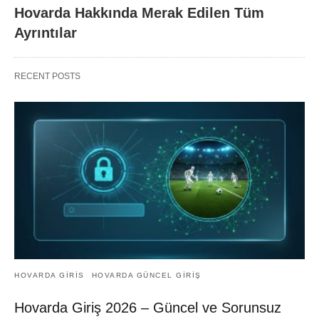
Hovarda Hakkında Merak Edilen Tüm
Ayrıntılar
RECENT POSTS
HOVARDA GIRIS
HOVARDA GÜNCEL GIRIŞ
Hovarda Giriş 2026 – Güncel ve Sorunsuz