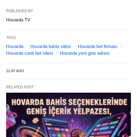
PUBLISHED BY
Hovarda TV
TAGS:
Hovarda
Hovarda bahis sitesi
Hovarda bet firması
Hovarda canlı bet sitesi
Hovarda yeni giris adresi
11 AY AGO
RELATED POST