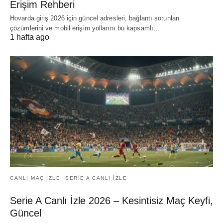
Erişim Rehberi
Hovarda giriş 2026 için güncel adresleri, bağlantı sorunları
çözümlerini ve mobil erişim yollarını bu kapsamlı…
1 hafta ago
CANLI MAÇ IZLE
SERIE A CANLI IZLE
Serie A Canlı İzle 2026 – Kesintisiz Maç Keyfi,
Güncel