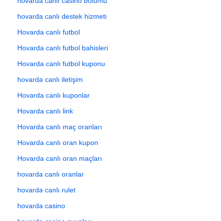
hovarda canlı casino bölümü
hovarda canlı destek hizmeti
Hovarda canlı futbol
Hovarda canlı futbol bahisleri
Hovarda canlı futbol kuponu
hovarda canlı iletişim
Hovarda canlı kuponlar
Hovarda canlı link
Hovarda canlı maç oranları
Hovarda canlı oran kupon
Hovarda canlı oran maçları
hovarda canlı oranlar
hovarda canlı rulet
hovarda casino