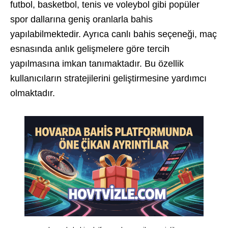
futbol, basketbol, tenis ve voleybol gibi popüler
spor dallarına geniş oranlarla bahis
yapılabilmektedir. Ayrıca canlı bahis seçeneği, maç
esnasında anlık gelişmelere göre tercih
yapılmasına imkan tanımaktadır. Bu özellik
kullanıcıların stratejilerini geliştirmesine yardımcı
olmaktadır.