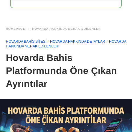
HOMEPAGE
HOVARDA HAKKINDA MERAK EDILENLER
HOVARDA BAHIS SITESI
HOVARDA HAKKINDA DETAYLAR
HOVARDA
HAKKINDA MERAK EDILENLER
Hovarda Bahis
Platformunda Öne Çıkan
Ayrıntılar