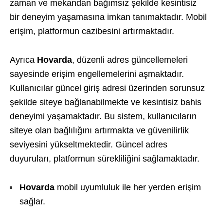
zaman ve mekandan bağımsız şekilde kesintisiz
bir deneyim yaşamasına imkan tanımaktadır. Mobil
erişim, platformun cazibesini artırmaktadır.
Ayrıca
Hovarda
, düzenli adres güncellemeleri
sayesinde erişim engellemelerini aşmaktadır.
Kullanıcılar güncel giriş adresi üzerinden sorunsuz
şekilde siteye bağlanabilmekte ve kesintisiz bahis
deneyimi yaşamaktadır. Bu sistem, kullanıcıların
siteye olan bağlılığını artırmakta ve güvenilirlik
seviyesini yükseltmektedir. Güncel adres
duyuruları, platformun sürekliliğini sağlamaktadır.
Hovarda
mobil uyumluluk ile her yerden erişim
sağlar.