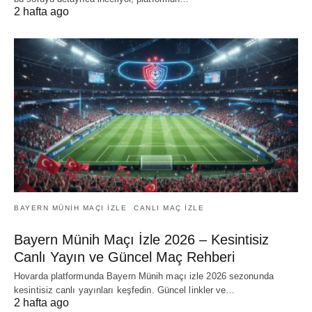
2 hafta ago
BAYERN MÜNIH MAÇI IZLE
CANLI MAÇ IZLE
Bayern Münih Maçı İzle 2026 – Kesintisiz
Canlı Yayın ve Güncel Maç Rehberi
Hovarda platformunda Bayern Münih maçı izle 2026 sezonunda
kesintisiz canlı yayınları keşfedin. Güncel linkler ve…
2 hafta ago