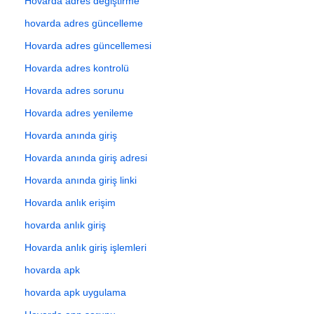
Hovarda adres değiştirme
hovarda adres güncelleme
Hovarda adres güncellemesi
Hovarda adres kontrolü
Hovarda adres sorunu
Hovarda adres yenileme
Hovarda anında giriş
Hovarda anında giriş adresi
Hovarda anında giriş linki
Hovarda anlık erişim
hovarda anlık giriş
Hovarda anlık giriş işlemleri
hovarda apk
hovarda apk uygulama