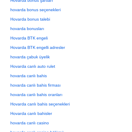
Hovarda bonus şartları
hovarda bonus seçenekleri
Hovarda bonus talebi
hovarda bonusları
Hovarda BTK engeli
Hovarda BTK engelli adresler
hovarda çabuk üyelik
Hovarda canlı auto rulet
hovarda canlı bahis
hovarda canlı bahis firması
hovarda canlı bahis oranları
Hovarda canlı bahis seçenekleri
Hovarda canlı bahisler
hovarda canlı casino