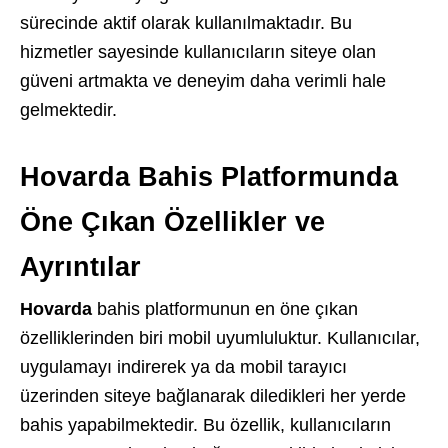
sürecinde aktif olarak kullanılmaktadır. Bu
hizmetler sayesinde kullanıcıların siteye olan
güveni artmakta ve deneyim daha verimli hale
gelmektedir.
Hovarda Bahis Platformunda
Öne Çıkan Özellikler ve
Ayrıntılar
Hovarda
bahis platformunun en öne çıkan
özelliklerinden biri mobil uyumluluktur. Kullanıcılar,
uygulamayı indirerek ya da mobil tarayıcı
üzerinden siteye bağlanarak diledikleri her yerde
bahis yapabilmektedir. Bu özellik, kullanıcıların