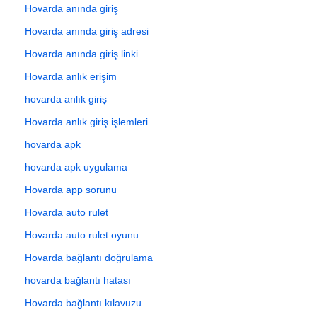
Hovarda anında giriş
Hovarda anında giriş adresi
Hovarda anında giriş linki
Hovarda anlık erişim
hovarda anlık giriş
Hovarda anlık giriş işlemleri
hovarda apk
hovarda apk uygulama
Hovarda app sorunu
Hovarda auto rulet
Hovarda auto rulet oyunu
Hovarda bağlantı doğrulama
hovarda bağlantı hatası
Hovarda bağlantı kılavuzu