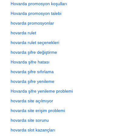
Hovarda promosyon koşulları
Hovarda promosyon talebi
hovarda promosyonlar
hovarda rulet
hovarda rulet seçenekleri
hovarda şifre değiştirme
Hovarda şifre hatası
hovarda şifre sıfırlama
hovarda şifre yenileme
Hovarda şifre yenileme problemi
hovarda site açılmıyor
hovarda site erişim problemi
hovarda site sorunu
hovarda slot kazançları