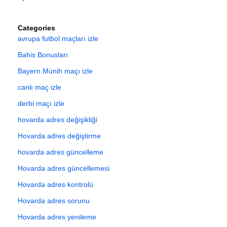
Categories
avrupa futbol maçları izle
Bahis Bonusları
Bayern Münih maçı izle
canlı maç izle
derbi maçı izle
hovarda adres değişikliği
Hovarda adres değiştirme
hovarda adres güncelleme
Hovarda adres güncellemesi
Hovarda adres kontrolü
Hovarda adres sorunu
Hovarda adres yenileme