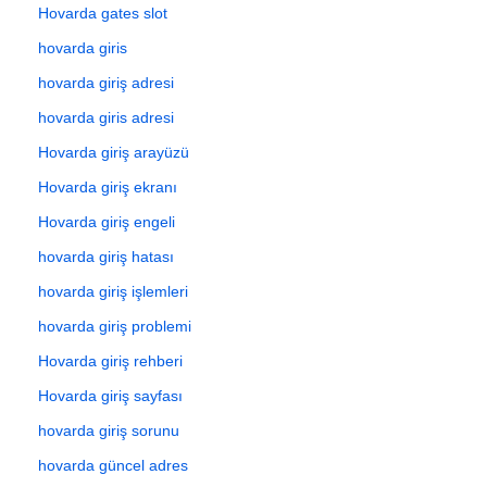
Hovarda gates slot
hovarda giris
hovarda giriş adresi
hovarda giris adresi
Hovarda giriş arayüzü
Hovarda giriş ekranı
Hovarda giriş engeli
hovarda giriş hatası
hovarda giriş işlemleri
hovarda giriş problemi
Hovarda giriş rehberi
Hovarda giriş sayfası
hovarda giriş sorunu
hovarda güncel adres