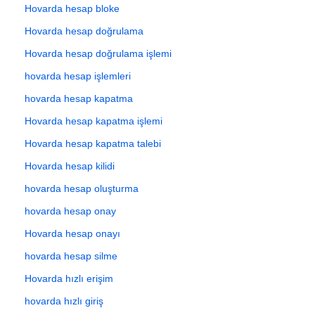
Hovarda hesap bloke
Hovarda hesap doğrulama
Hovarda hesap doğrulama işlemi
hovarda hesap işlemleri
hovarda hesap kapatma
Hovarda hesap kapatma işlemi
Hovarda hesap kapatma talebi
Hovarda hesap kilidi
hovarda hesap oluşturma
hovarda hesap onay
Hovarda hesap onayı
hovarda hesap silme
Hovarda hızlı erişim
hovarda hızlı giriş