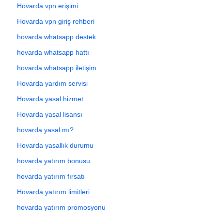
Hovarda vpn erişimi
Hovarda vpn giriş rehberi
hovarda whatsapp destek
hovarda whatsapp hattı
hovarda whatsapp iletişim
Hovarda yardım servisi
Hovarda yasal hizmet
Hovarda yasal lisansı
hovarda yasal mı?
Hovarda yasallık durumu
hovarda yatırım bonusu
hovarda yatırım fırsatı
Hovarda yatırım limitleri
hovarda yatırım promosyonu