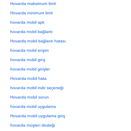
Hovarda maksimum limit
Hovarda minimum limit
hovarda mobil apk
hovarda mobil bağlantı
Hovarda mobil bağlantı hatası
hovarda mobil erişim
hovarda mobil giriş
hovarda mobil girişler
Hovarda mobil hata
hovarda mobil indir seçeneği
Hovarda mobil sorun
hovarda mobil uygulama
Hovarda mobil uygulama giriş
hovarda müşteri desteği