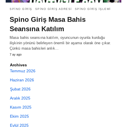
SPINO GIRIŞ
SPINO GIRIŞ ADRESI
SPINO GIRIŞ IŞLEMI
Spino Giriş Masa Bahis
Seansına Katılım
Masa bahis seansına katılım, oyuncunun oyunla kurduğu
ilişkinin yönünü belirleyen önemli bir aşama olarak öne çıkar.
Çünkü masa bahisleri anlık…
7 ay ago
Archives
Temmuz 2026
Haziran 2026
Şubat 2026
Aralık 2025
Kasım 2025
Ekim 2025
Eylül 2025