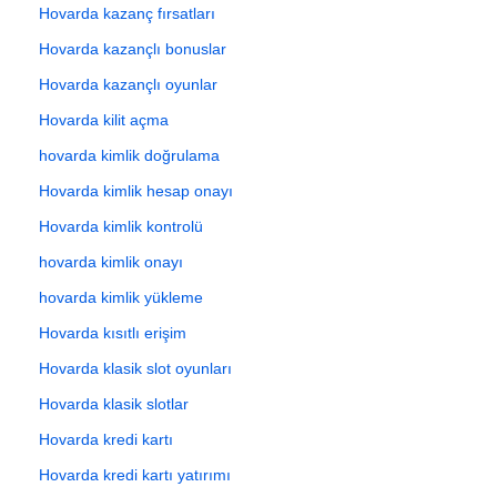
Hovarda kazanç fırsatları
Hovarda kazançlı bonuslar
Hovarda kazançlı oyunlar
Hovarda kilit açma
hovarda kimlik doğrulama
Hovarda kimlik hesap onayı
Hovarda kimlik kontrolü
hovarda kimlik onayı
hovarda kimlik yükleme
Hovarda kısıtlı erişim
Hovarda klasik slot oyunları
Hovarda klasik slotlar
Hovarda kredi kartı
Hovarda kredi kartı yatırımı