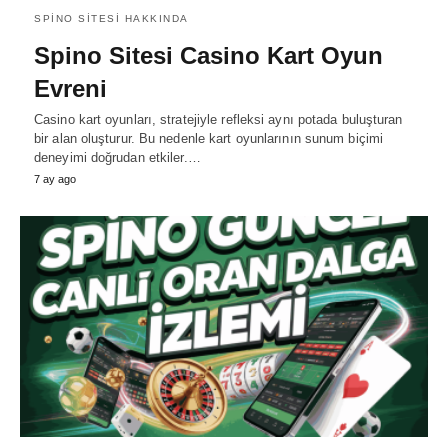
SPINO SITESI HAKKINDA
Spino Sitesi Casino Kart Oyun
Evreni
Casino kart oyunları, stratejiyle refleksi aynı potada buluşturan
bir alan oluşturur. Bu nedenle kart oyunlarının sunum biçimi
deneyimi doğrudan etkiler.…
7 ay ago