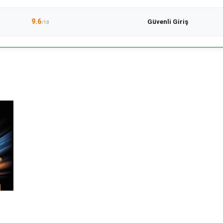
9.6
Güvenli Giriş
/10