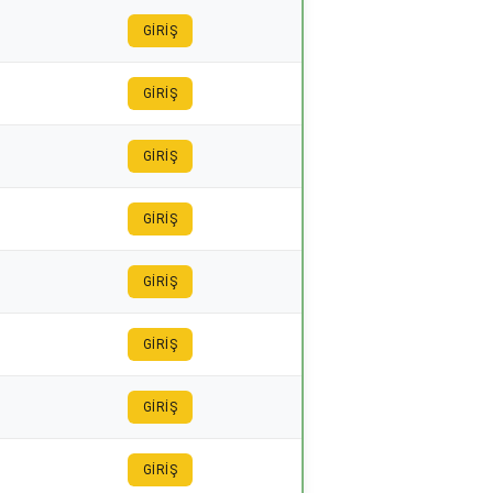
GİRİŞ
GİRİŞ
GİRİŞ
GİRİŞ
GİRİŞ
GİRİŞ
GİRİŞ
GİRİŞ