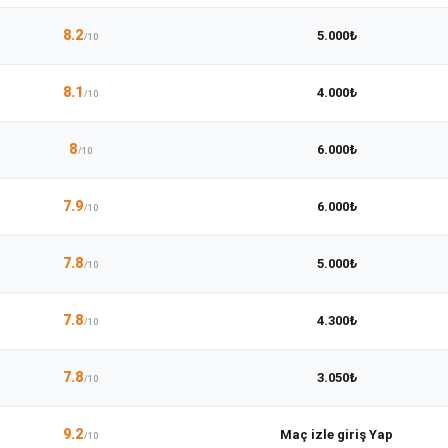
8.2
5.000₺
/10
8.1
4.000₺
/10
8
6.000₺
/10
7.9
6.000₺
/10
7.8
5.000₺
/10
7.8
4.300₺
/10
7.8
3.050₺
/10
9.2
Maç izle giriş Yap
/10