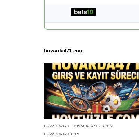
hovarda471.com
HOVARDA471
HOVARDA471 ADRESI
HOVARDA471.COM