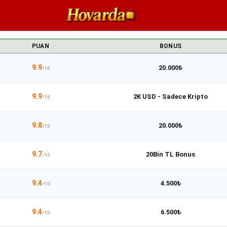
PUAN
BONUS
9.9
20.000₺
/10
9.9
2K USD - Sadece Kripto
/10
9.8
20.000₺
/10
9.7
20Bin TL Bonus
/10
9.4
4.500₺
/10
9.4
6.500₺
/10