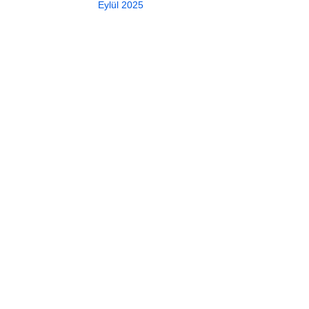
Eylül 2025