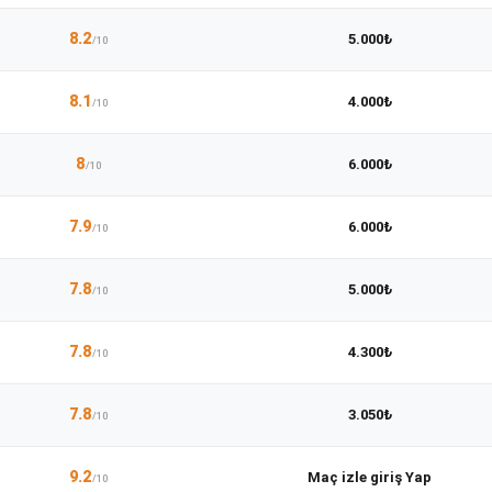
8.2
5.000₺
/10
8.1
4.000₺
/10
8
6.000₺
/10
7.9
6.000₺
/10
7.8
5.000₺
/10
7.8
4.300₺
/10
7.8
3.050₺
/10
9.2
Maç izle giriş Yap
/10