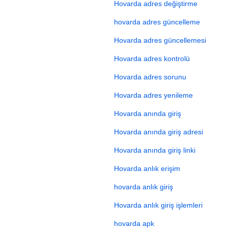
Hovarda adres değiştirme
hovarda adres güncelleme
Hovarda adres güncellemesi
Hovarda adres kontrolü
Hovarda adres sorunu
Hovarda adres yenileme
Hovarda anında giriş
Hovarda anında giriş adresi
Hovarda anında giriş linki
Hovarda anlık erişim
hovarda anlık giriş
Hovarda anlık giriş işlemleri
hovarda apk