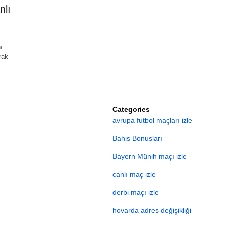
nlı
ı
rak
Categories
avrupa futbol maçları izle
Bahis Bonusları
Bayern Münih maçı izle
canlı maç izle
derbi maçı izle
hovarda adres değişikliği