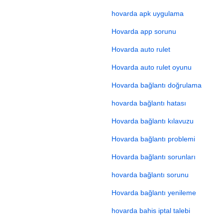
hovarda apk uygulama
Hovarda app sorunu
Hovarda auto rulet
Hovarda auto rulet oyunu
Hovarda bağlantı doğrulama
hovarda bağlantı hatası
Hovarda bağlantı kılavuzu
Hovarda bağlantı problemi
Hovarda bağlantı sorunları
hovarda bağlantı sorunu
Hovarda bağlantı yenileme
hovarda bahis iptal talebi