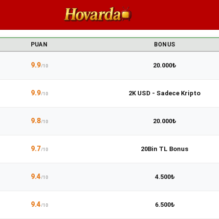
PUAN
BONUS
9.9
20.000₺
/10
9.9
2K USD - Sadece Kripto
/10
9.8
20.000₺
/10
9.7
20Bin TL Bonus
/10
9.4
4.500₺
/10
9.4
6.500₺
/10