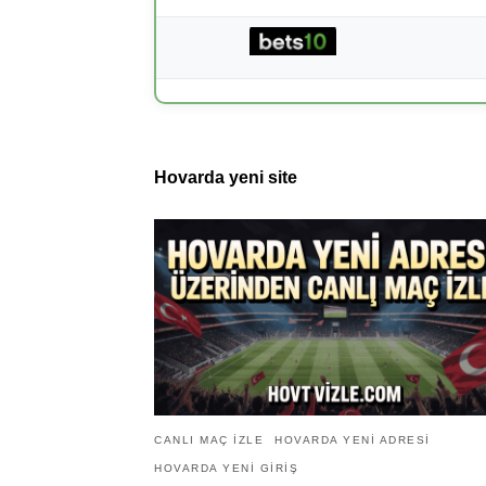
Hovarda yeni site
CANLI MAÇ IZLE
HOVARDA YENI ADRESI
HOVARDA YENI GIRIŞ