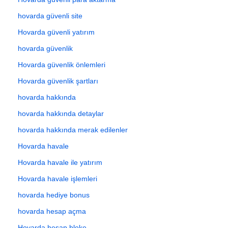
hovarda güvenli site
Hovarda güvenli yatırım
hovarda güvenlik
Hovarda güvenlik önlemleri
Hovarda güvenlik şartları
hovarda hakkında
hovarda hakkında detaylar
hovarda hakkında merak edilenler
Hovarda havale
Hovarda havale ile yatırım
Hovarda havale işlemleri
hovarda hediye bonus
hovarda hesap açma
Hovarda hesap bloke