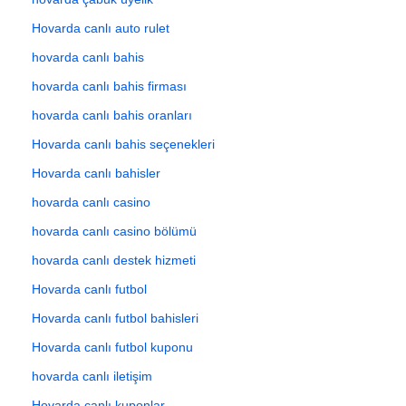
Hovarda canlı auto rulet
hovarda canlı bahis
hovarda canlı bahis firması
hovarda canlı bahis oranları
Hovarda canlı bahis seçenekleri
Hovarda canlı bahisler
hovarda canlı casino
hovarda canlı casino bölümü
hovarda canlı destek hizmeti
Hovarda canlı futbol
Hovarda canlı futbol bahisleri
Hovarda canlı futbol kuponu
hovarda canlı iletişim
Hovarda canlı kuponlar