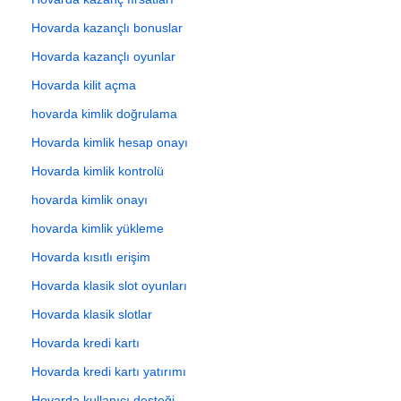
Hovarda kazançlı bonuslar
Hovarda kazançlı oyunlar
Hovarda kilit açma
hovarda kimlik doğrulama
Hovarda kimlik hesap onayı
Hovarda kimlik kontrolü
hovarda kimlik onayı
hovarda kimlik yükleme
Hovarda kısıtlı erişim
Hovarda klasik slot oyunları
Hovarda klasik slotlar
Hovarda kredi kartı
Hovarda kredi kartı yatırımı
Hovarda kullanıcı desteği