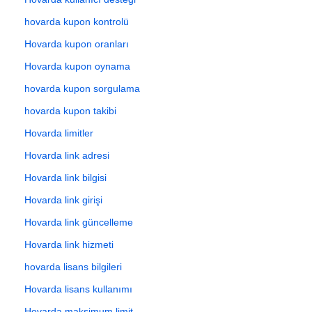
hovarda kupon kontrolü
Hovarda kupon oranları
Hovarda kupon oynama
hovarda kupon sorgulama
hovarda kupon takibi
Hovarda limitler
Hovarda link adresi
Hovarda link bilgisi
Hovarda link girişi
Hovarda link güncelleme
Hovarda link hizmeti
hovarda lisans bilgileri
Hovarda lisans kullanımı
Hovarda maksimum limit