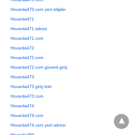
Hovarda470.com yeni bilgiler
Hovarda471
Hovarda471 adresi
Hovarda471.com
Hovarda472
Hovarda472.com
Hovarda472.com güvenli giriş
Hovarda473
Hovarda473 giriş linki
Hovarda473.com
Hovarda474
Hovarda474.com
Hovarda474.com yeni adresi
Hovarda493