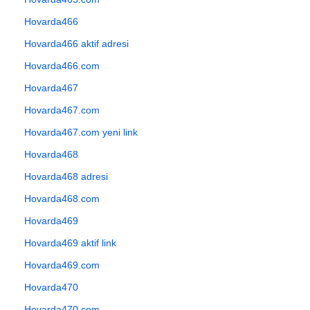
Hovarda466
Hovarda466 aktif adresi
Hovarda466.com
Hovarda467
Hovarda467.com
Hovarda467.com yeni link
Hovarda468
Hovarda468 adresi
Hovarda468.com
Hovarda469
Hovarda469 aktif link
Hovarda469.com
Hovarda470
Hovarda470.com