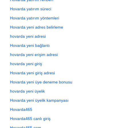
Hovarda yatırım süreci
Hovarda yatırım yöntemleri
Hovarda yeni adres belirleme
hovarda yeni adresi
Hovarda yeni bağlantı
hovarda yeni erişim adresi
hovarda yeni giriş
Hovarda yeni giriş adresi
Hovarda yeni üye deneme bonusu
hovarda yeni üyelik
Hovarda yeni üyelik kampanyası
Hovarda465
Hovarda465 canlı giriş
Hovarda465.com