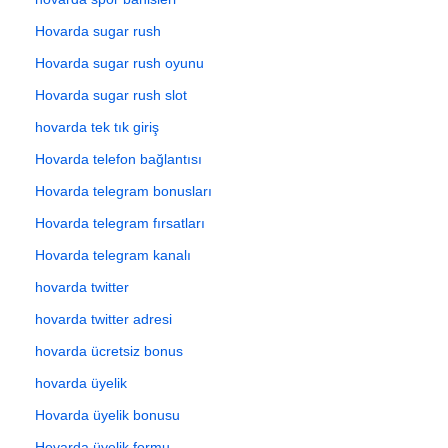
Hovarda sugar rush
Hovarda sugar rush oyunu
Hovarda sugar rush slot
hovarda tek tık giriş
Hovarda telefon bağlantısı
Hovarda telegram bonusları
Hovarda telegram fırsatları
Hovarda telegram kanalı
hovarda twitter
hovarda twitter adresi
hovarda ücretsiz bonus
hovarda üyelik
Hovarda üyelik bonusu
Hovarda üyelik formu