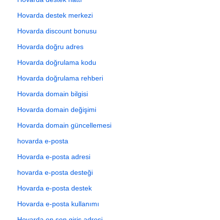
Hovarda destek merkezi
Hovarda discount bonusu
Hovarda doğru adres
Hovarda doğrulama kodu
Hovarda doğrulama rehberi
Hovarda domain bilgisi
Hovarda domain değişimi
Hovarda domain güncellemesi
hovarda e-posta
Hovarda e-posta adresi
hovarda e-posta desteği
Hovarda e-posta destek
Hovarda e-posta kullanımı
Hovarda en son giriş adresi