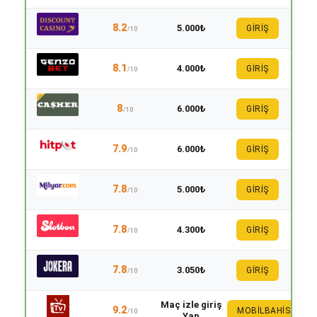
8.2
5.000₺
GİRİŞ
/10
8.1
4.000₺
GİRİŞ
/10
8
6.000₺
GİRİŞ
/10
7.9
6.000₺
GİRİŞ
/10
7.8
5.000₺
GİRİŞ
/10
7.8
4.300₺
GİRİŞ
/10
7.8
3.050₺
GİRİŞ
/10
Maç izle giriş
9.2
MOBILBAHIS
/10
Yap