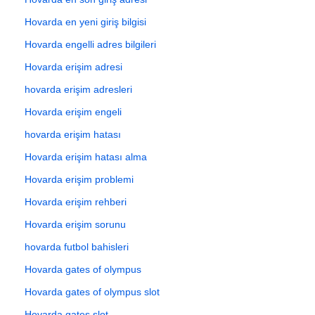
Hovarda en yeni giriş bilgisi
Hovarda engelli adres bilgileri
Hovarda erişim adresi
hovarda erişim adresleri
Hovarda erişim engeli
hovarda erişim hatası
Hovarda erişim hatası alma
Hovarda erişim problemi
Hovarda erişim rehberi
Hovarda erişim sorunu
hovarda futbol bahisleri
Hovarda gates of olympus
Hovarda gates of olympus slot
Hovarda gates slot