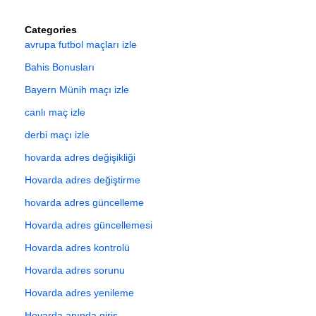
Categories
avrupa futbol maçları izle
Bahis Bonusları
Bayern Münih maçı izle
canlı maç izle
derbi maçı izle
hovarda adres değişikliği
Hovarda adres değiştirme
hovarda adres güncelleme
Hovarda adres güncellemesi
Hovarda adres kontrolü
Hovarda adres sorunu
Hovarda adres yenileme
Hovarda anında giriş