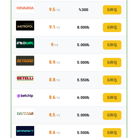
9.5
%300
GİRİŞ
/10
9.1
8.000₺
GİRİŞ
/10
9
5.000₺
GİRİŞ
/10
8.9
5.000₺
GİRİŞ
/10
8.8
5.550₺
GİRİŞ
/10
8.6
6.000₺
GİRİŞ
/10
8.5
5.000₺
GİRİŞ
/10
8.4
5.500₺
GİRİŞ
/10