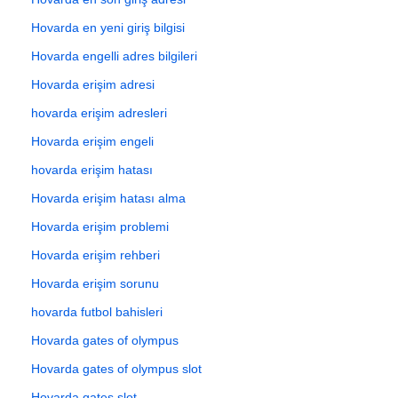
Hovarda en yeni giriş bilgisi
Hovarda engelli adres bilgileri
Hovarda erişim adresi
hovarda erişim adresleri
Hovarda erişim engeli
hovarda erişim hatası
Hovarda erişim hatası alma
Hovarda erişim problemi
Hovarda erişim rehberi
Hovarda erişim sorunu
hovarda futbol bahisleri
Hovarda gates of olympus
Hovarda gates of olympus slot
Hovarda gates slot