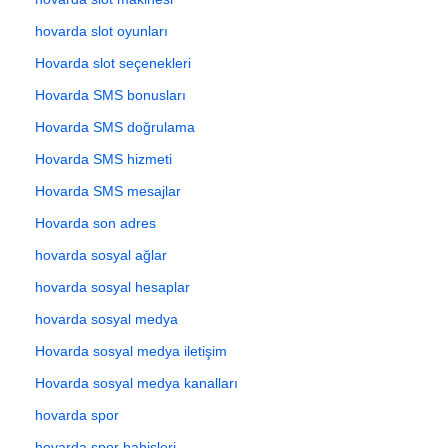
hovarda slot oyunları
Hovarda slot seçenekleri
Hovarda SMS bonusları
Hovarda SMS doğrulama
Hovarda SMS hizmeti
Hovarda SMS mesajlar
Hovarda son adres
hovarda sosyal ağlar
hovarda sosyal hesaplar
hovarda sosyal medya
Hovarda sosyal medya iletişim
Hovarda sosyal medya kanalları
hovarda spor
hovarda spor bahisleri