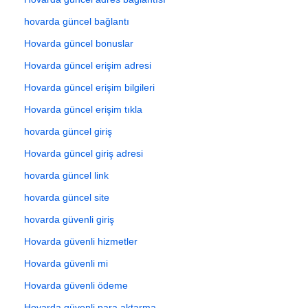
hovarda güncel bağlantı
Hovarda güncel bonuslar
Hovarda güncel erişim adresi
Hovarda güncel erişim bilgileri
Hovarda güncel erişim tıkla
hovarda güncel giriş
Hovarda güncel giriş adresi
hovarda güncel link
hovarda güncel site
hovarda güvenli giriş
Hovarda güvenli hizmetler
Hovarda güvenli mi
Hovarda güvenli ödeme
Hovarda güvenli para aktarma