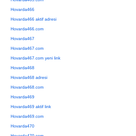
Hovarda466
Hovarda466 aktif adresi
Hovarda466.com
Hovarda467
Hovarda467.com
Hovarda467.com yeni link
Hovarda468
Hovarda468 adresi
Hovarda468.com
Hovarda469
Hovarda469 aktif link
Hovarda469.com
Hovarda470
Hovarda470.com