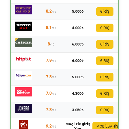
8.2
5.000₺
GİRİŞ
/10
8.1
4.000₺
GİRİŞ
/10
8
6.000₺
GİRİŞ
/10
7.9
6.000₺
GİRİŞ
/10
7.8
5.000₺
GİRİŞ
/10
7.8
4.300₺
GİRİŞ
/10
7.8
3.050₺
GİRİŞ
/10
Maç izle giriş
9.2
MOBILBAHIS
/10
Yap