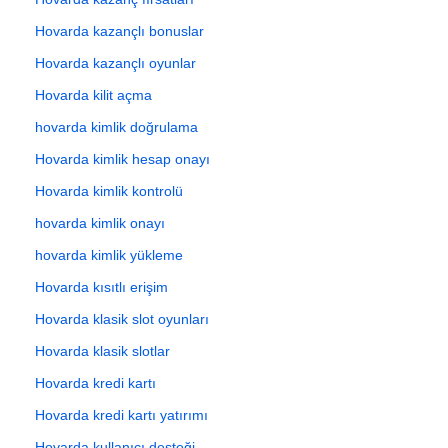
Hovarda kazançlı bonuslar
Hovarda kazançlı oyunlar
Hovarda kilit açma
hovarda kimlik doğrulama
Hovarda kimlik hesap onayı
Hovarda kimlik kontrolü
hovarda kimlik onayı
hovarda kimlik yükleme
Hovarda kısıtlı erişim
Hovarda klasik slot oyunları
Hovarda klasik slotlar
Hovarda kredi kartı
Hovarda kredi kartı yatırımı
Hovarda kullanıcı desteği