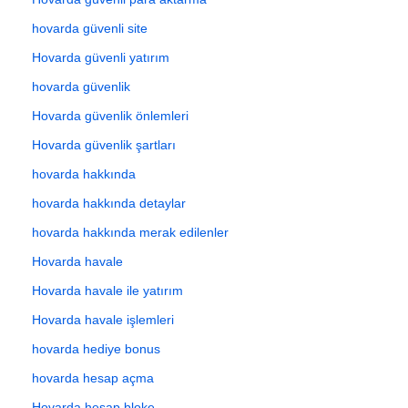
hovarda güvenli site
Hovarda güvenli yatırım
hovarda güvenlik
Hovarda güvenlik önlemleri
Hovarda güvenlik şartları
hovarda hakkında
hovarda hakkında detaylar
hovarda hakkında merak edilenler
Hovarda havale
Hovarda havale ile yatırım
Hovarda havale işlemleri
hovarda hediye bonus
hovarda hesap açma
Hovarda hesap bloke