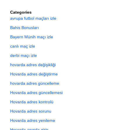
Categories
avrupa futbol maçları izle
Bahis Bonusları
Bayern Münih maçı izle
canlı maç izle
derbi maçı izle
hovarda adres değişikliği
Hovarda adres değiştirme
hovarda adres güncelleme
Hovarda adres güncellemesi
Hovarda adres kontrolü
Hovarda adres sorunu
Hovarda adres yenileme
Hovarda anında giriş