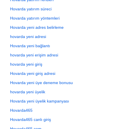
Hovarda yatırım süreci
Hovarda yatırım yöntemleri
Hovarda yeni adres belirleme
hovarda yeni adresi
Hovarda yeni bağlantı
hovarda yeni erişim adresi
hovarda yeni giriş
Hovarda yeni giriş adresi
Hovarda yeni üye deneme bonusu
hovarda yeni üyelik
Hovarda yeni üyelik kampanyası
Hovarda465
Hovarda465 canlı giriş
Hovarda465.com