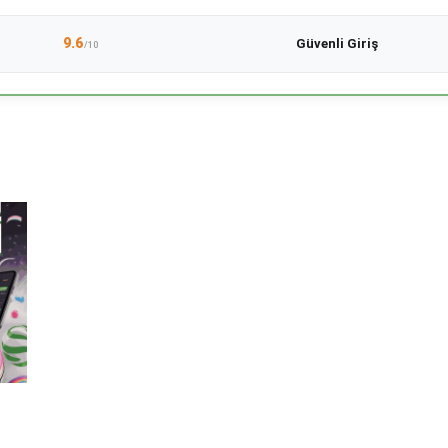
9.6
Güvenli Giriş
/10