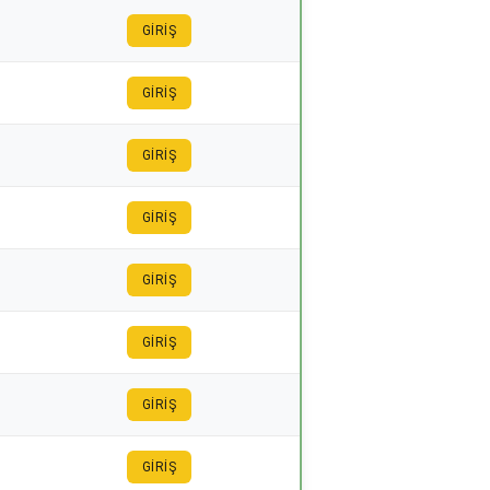
GİRİŞ
GİRİŞ
GİRİŞ
GİRİŞ
GİRİŞ
GİRİŞ
GİRİŞ
GİRİŞ