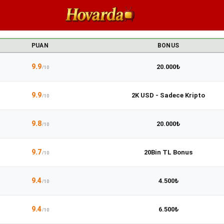
PUAN
BONUS
9.9
20.000₺
/10
9.9
2K USD - Sadece Kripto
/10
9.8
20.000₺
/10
9.7
20Bin TL Bonus
/10
9.4
4.500₺
/10
9.4
6.500₺
/10