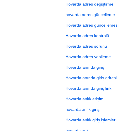
Hovarda adres değiştirme
hovarda adres güncelleme
Hovarda adres güncellemesi
Hovarda adres kontrolü
Hovarda adres sorunu
Hovarda adres yenileme
Hovarda anında giriş
Hovarda anında giriş adresi
Hovarda anında giriş linki
Hovarda anlık erişim
hovarda anlık giriş
Hovarda anlık giriş işlemleri
hovarda apk