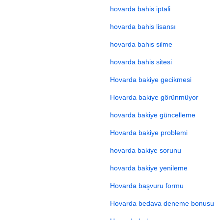
hovarda bahis iptali
hovarda bahis lisansı
hovarda bahis silme
hovarda bahis sitesi
Hovarda bakiye gecikmesi
Hovarda bakiye görünmüyor
hovarda bakiye güncelleme
Hovarda bakiye problemi
hovarda bakiye sorunu
hovarda bakiye yenileme
Hovarda başvuru formu
Hovarda bedava deneme bonusu