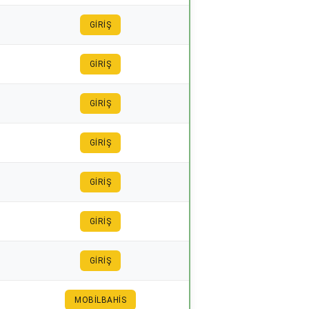
GİRİŞ
GİRİŞ
GİRİŞ
GİRİŞ
GİRİŞ
GİRİŞ
GİRİŞ
MOBILBAHIS