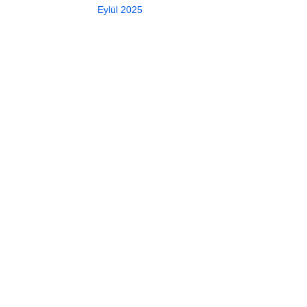
Eylül 2025