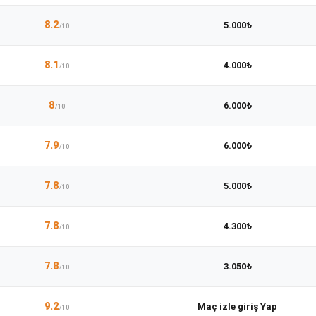
8.2
5.000₺
/10
8.1
4.000₺
/10
8
6.000₺
/10
7.9
6.000₺
/10
7.8
5.000₺
/10
7.8
4.300₺
/10
7.8
3.050₺
/10
9.2
Maç izle giriş Yap
/10