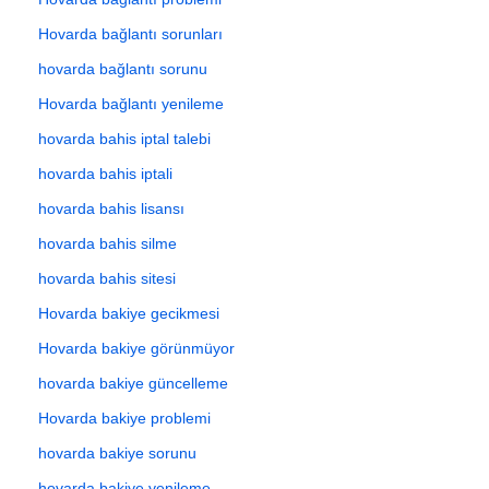
Hovarda bağlantı sorunları
hovarda bağlantı sorunu
Hovarda bağlantı yenileme
hovarda bahis iptal talebi
hovarda bahis iptali
hovarda bahis lisansı
hovarda bahis silme
hovarda bahis sitesi
Hovarda bakiye gecikmesi
Hovarda bakiye görünmüyor
hovarda bakiye güncelleme
Hovarda bakiye problemi
hovarda bakiye sorunu
hovarda bakiye yenileme