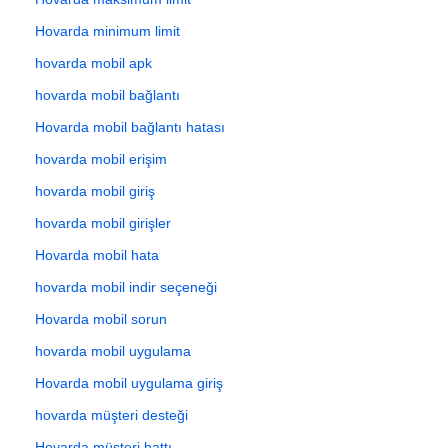
Hovarda minimum limit
hovarda mobil apk
hovarda mobil bağlantı
Hovarda mobil bağlantı hatası
hovarda mobil erişim
hovarda mobil giriş
hovarda mobil girişler
Hovarda mobil hata
hovarda mobil indir seçeneği
Hovarda mobil sorun
hovarda mobil uygulama
Hovarda mobil uygulama giriş
hovarda müşteri desteği
Hovarda müşteri hattı