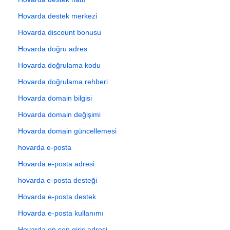
Hovarda destek merkezi
Hovarda discount bonusu
Hovarda doğru adres
Hovarda doğrulama kodu
Hovarda doğrulama rehberi
Hovarda domain bilgisi
Hovarda domain değişimi
Hovarda domain güncellemesi
hovarda e-posta
Hovarda e-posta adresi
hovarda e-posta desteği
Hovarda e-posta destek
Hovarda e-posta kullanımı
Hovarda en son giriş adresi