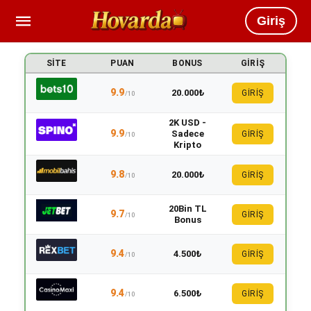
Giriş
SITE
PUAN
BONUS
GIRIŞ
9.9
20.000₺
GİRİŞ
/10
2K USD -
9.9
Sadece
GİRİŞ
/10
Kripto
9.8
20.000₺
GİRİŞ
/10
20Bin TL
9.7
GİRİŞ
/10
Bonus
9.4
4.500₺
GİRİŞ
/10
9.4
6.500₺
GİRİŞ
/10