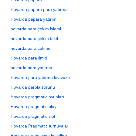
Hovarda papara para yatırma
Hovarda papara yatırımı
hovarda para çekim işlemi
hovarda para çekim talebi
hovarda para çekme
Hovarda para limiti
hovarda para yatırma
Hovarda para yatırma kılavuzu
Hovarda parola sorunu
Hovarda pragmatic oyunları
Hovarda pragmatic play
Hovarda pragmatic slot
Hovarda Pragmatic turnuvalar
Hovarda promosyon koşulları