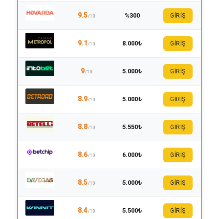
9.5
%300
GİRİŞ
/10
9.1
8.000₺
GİRİŞ
/10
9
5.000₺
GİRİŞ
/10
8.9
5.000₺
GİRİŞ
/10
8.8
5.550₺
GİRİŞ
/10
8.6
6.000₺
GİRİŞ
/10
8.5
5.000₺
GİRİŞ
/10
8.4
5.500₺
GİRİŞ
/10