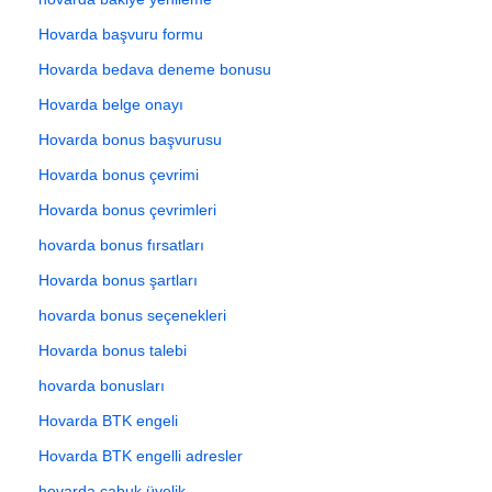
Hovarda başvuru formu
Hovarda bedava deneme bonusu
Hovarda belge onayı
Hovarda bonus başvurusu
Hovarda bonus çevrimi
Hovarda bonus çevrimleri
hovarda bonus fırsatları
Hovarda bonus şartları
hovarda bonus seçenekleri
Hovarda bonus talebi
hovarda bonusları
Hovarda BTK engeli
Hovarda BTK engelli adresler
hovarda çabuk üyelik