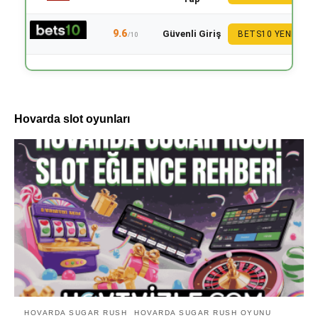
9.6
Güvenli Giriş
BETS10 YENI
/10
Hovarda slot oyunları
HOVARDA SUGAR RUSH
HOVARDA SUGAR RUSH OYUNU