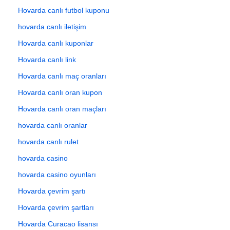
Hovarda canlı futbol kuponu
hovarda canlı iletişim
Hovarda canlı kuponlar
Hovarda canlı link
Hovarda canlı maç oranları
Hovarda canlı oran kupon
Hovarda canlı oran maçları
hovarda canlı oranlar
hovarda canlı rulet
hovarda casino
hovarda casino oyunları
Hovarda çevrim şartı
Hovarda çevrim şartları
Hovarda Curacao lisansı