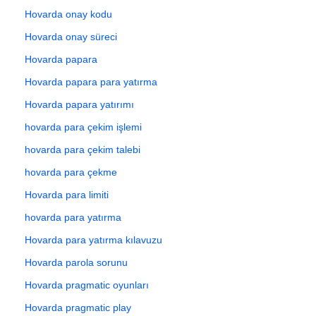
Hovarda onay kodu
Hovarda onay süreci
Hovarda papara
Hovarda papara para yatırma
Hovarda papara yatırımı
hovarda para çekim işlemi
hovarda para çekim talebi
hovarda para çekme
Hovarda para limiti
hovarda para yatırma
Hovarda para yatırma kılavuzu
Hovarda parola sorunu
Hovarda pragmatic oyunları
Hovarda pragmatic play