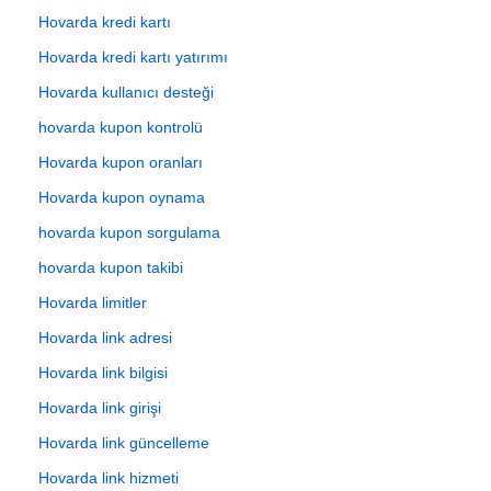
Hovarda kredi kartı
Hovarda kredi kartı yatırımı
Hovarda kullanıcı desteği
hovarda kupon kontrolü
Hovarda kupon oranları
Hovarda kupon oynama
hovarda kupon sorgulama
hovarda kupon takibi
Hovarda limitler
Hovarda link adresi
Hovarda link bilgisi
Hovarda link girişi
Hovarda link güncelleme
Hovarda link hizmeti