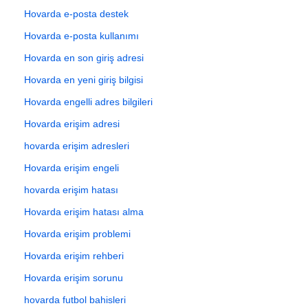
Hovarda e-posta destek
Hovarda e-posta kullanımı
Hovarda en son giriş adresi
Hovarda en yeni giriş bilgisi
Hovarda engelli adres bilgileri
Hovarda erişim adresi
hovarda erişim adresleri
Hovarda erişim engeli
hovarda erişim hatası
Hovarda erişim hatası alma
Hovarda erişim problemi
Hovarda erişim rehberi
Hovarda erişim sorunu
hovarda futbol bahisleri