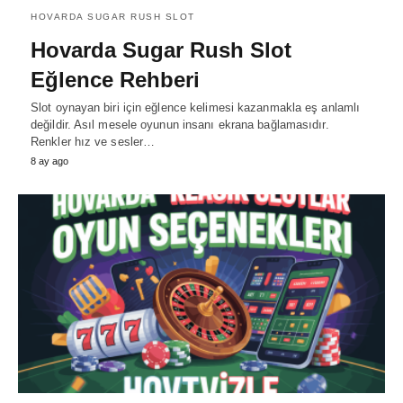
HOVARDA SUGAR RUSH SLOT
Hovarda Sugar Rush Slot
Eğlence Rehberi
Slot oynayan biri için eğlence kelimesi kazanmakla eş anlamlı
değildir. Asıl mesele oyunun insanı ekrana bağlamasıdır.
Renkler hız ve sesler…
8 ay ago