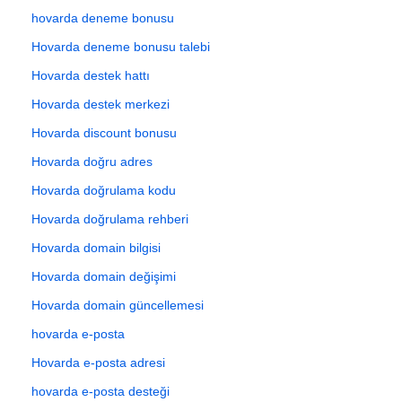
hovarda deneme bonusu
Hovarda deneme bonusu talebi
Hovarda destek hattı
Hovarda destek merkezi
Hovarda discount bonusu
Hovarda doğru adres
Hovarda doğrulama kodu
Hovarda doğrulama rehberi
Hovarda domain bilgisi
Hovarda domain değişimi
Hovarda domain güncellemesi
hovarda e-posta
Hovarda e-posta adresi
hovarda e-posta desteği