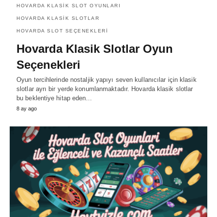
HOVARDA KLASIK SLOT OYUNLARI
HOVARDA KLASIK SLOTLAR
HOVARDA SLOT SEÇENEKLERI
Hovarda Klasik Slotlar Oyun
Seçenekleri
Oyun tercihlerinde nostaljik yapıyı seven kullanıcılar için klasik
slotlar ayrı bir yerde konumlanmaktadır. Hovarda klasik slotlar
bu beklentiye hitap eden…
8 ay ago