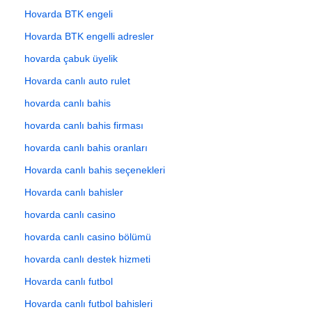
Hovarda BTK engeli
Hovarda BTK engelli adresler
hovarda çabuk üyelik
Hovarda canlı auto rulet
hovarda canlı bahis
hovarda canlı bahis firması
hovarda canlı bahis oranları
Hovarda canlı bahis seçenekleri
Hovarda canlı bahisler
hovarda canlı casino
hovarda canlı casino bölümü
hovarda canlı destek hizmeti
Hovarda canlı futbol
Hovarda canlı futbol bahisleri