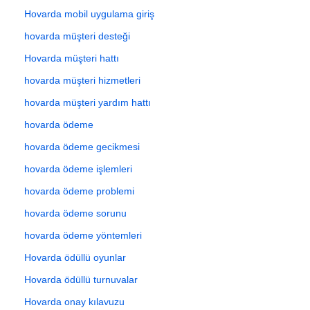
Hovarda mobil uygulama giriş
hovarda müşteri desteği
Hovarda müşteri hattı
hovarda müşteri hizmetleri
hovarda müşteri yardım hattı
hovarda ödeme
hovarda ödeme gecikmesi
hovarda ödeme işlemleri
hovarda ödeme problemi
hovarda ödeme sorunu
hovarda ödeme yöntemleri
Hovarda ödüllü oyunlar
Hovarda ödüllü turnuvalar
Hovarda onay kılavuzu