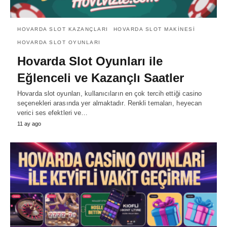
HOVARDA SLOT KAZANÇLARI
HOVARDA SLOT MAKINESI
HOVARDA SLOT OYUNLARI
Hovarda Slot Oyunları ile
Eğlenceli ve Kazançlı Saatler
Hovarda slot oyunları, kullanıcıların en çok tercih ettiği casino
seçenekleri arasında yer almaktadır. Renkli temaları, heyecan
verici ses efektleri ve…
11 ay ago