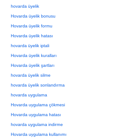
hovarda üyelik
Hovarda üyelik bonusu
Hovarda üyelik formu
Hovarda üyelik hatası
hovarda üyelik iptali
Hovarda üyelik kuralları
Hovarda üyelik şartları
hovarda üyelik silme
hovarda üyelik sonlandırma
hovarda uygulama
Hovarda uygulama çökmesi
Hovarda uygulama hatası
hovarda uygulama indirme
Hovarda uygulama kullanımı