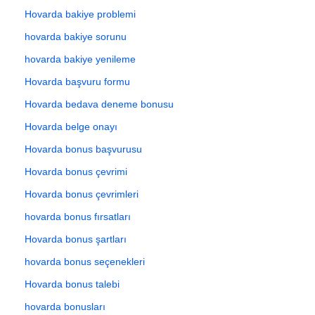
Hovarda bakiye problemi
hovarda bakiye sorunu
hovarda bakiye yenileme
Hovarda başvuru formu
Hovarda bedava deneme bonusu
Hovarda belge onayı
Hovarda bonus başvurusu
Hovarda bonus çevrimi
Hovarda bonus çevrimleri
hovarda bonus fırsatları
Hovarda bonus şartları
hovarda bonus seçenekleri
Hovarda bonus talebi
hovarda bonusları