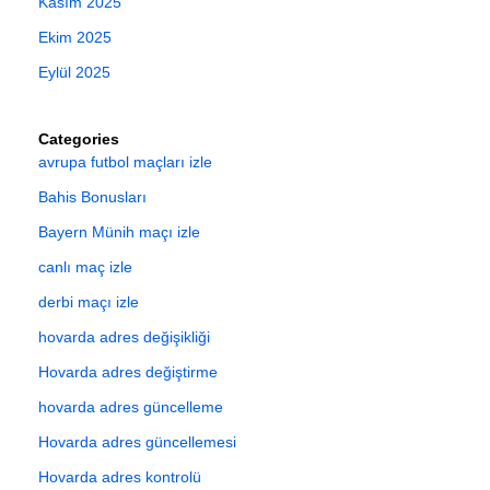
Kasım 2025
Ekim 2025
Eylül 2025
Categories
avrupa futbol maçları izle
Bahis Bonusları
Bayern Münih maçı izle
canlı maç izle
derbi maçı izle
hovarda adres değişikliği
Hovarda adres değiştirme
hovarda adres güncelleme
Hovarda adres güncellemesi
Hovarda adres kontrolü