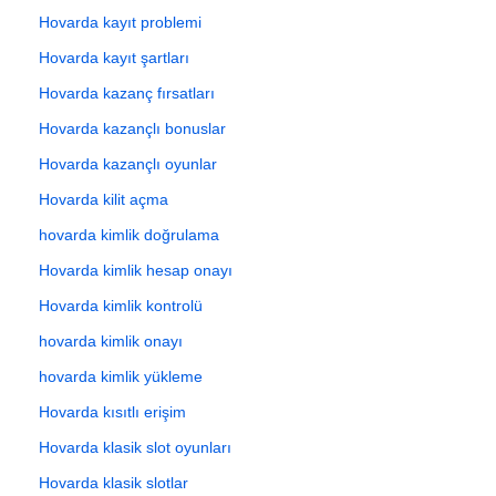
Hovarda kayıt problemi
Hovarda kayıt şartları
Hovarda kazanç fırsatları
Hovarda kazançlı bonuslar
Hovarda kazançlı oyunlar
Hovarda kilit açma
hovarda kimlik doğrulama
Hovarda kimlik hesap onayı
Hovarda kimlik kontrolü
hovarda kimlik onayı
hovarda kimlik yükleme
Hovarda kısıtlı erişim
Hovarda klasik slot oyunları
Hovarda klasik slotlar