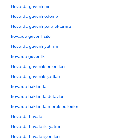
Hovarda güvenli mi
Hovarda güvenli ödeme
Hovarda güvenli para aktarma
hovarda güvenli site
Hovarda güvenli yatırım
hovarda güvenlik
Hovarda güvenlik önlemleri
Hovarda güvenlik şartları
hovarda hakkında
hovarda hakkında detaylar
hovarda hakkında merak edilenler
Hovarda havale
Hovarda havale ile yatırım
Hovarda havale işlemleri