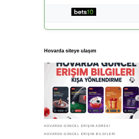
Hovarda siteye ulaşım
HOVARDA GÜNCEL ERIŞIM ADRESI
HOVARDA GÜNCEL ERIŞIM BILGILERI