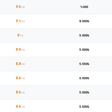
9.5
%300
/10
9.1
8.000₺
/10
9
5.000₺
/10
8.9
5.000₺
/10
8.8
5.550₺
/10
8.6
6.000₺
/10
8.5
5.000₺
/10
8.4
5.500₺
/10