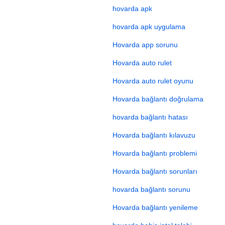
hovarda apk
hovarda apk uygulama
Hovarda app sorunu
Hovarda auto rulet
Hovarda auto rulet oyunu
Hovarda bağlantı doğrulama
hovarda bağlantı hatası
Hovarda bağlantı kılavuzu
Hovarda bağlantı problemi
Hovarda bağlantı sorunları
hovarda bağlantı sorunu
Hovarda bağlantı yenileme