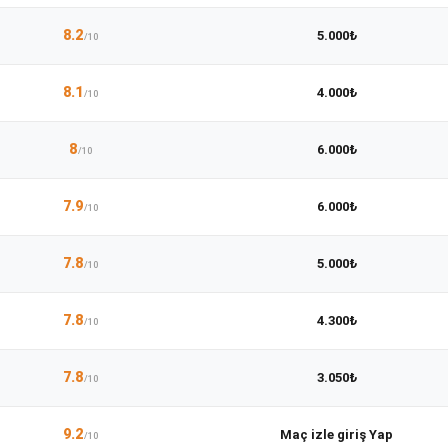
8.2
5.000₺
/10
8.1
4.000₺
/10
8
6.000₺
/10
7.9
6.000₺
/10
7.8
5.000₺
/10
7.8
4.300₺
/10
7.8
3.050₺
/10
9.2
Maç izle giriş Yap
/10