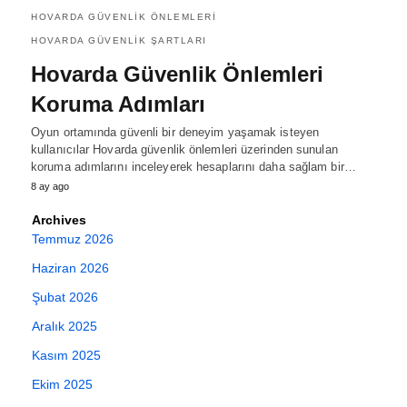
HOVARDA GÜVENLIK ÖNLEMLERI
HOVARDA GÜVENLIK ŞARTLARI
Hovarda Güvenlik Önlemleri
Koruma Adımları
Oyun ortamında güvenli bir deneyim yaşamak isteyen
kullanıcılar Hovarda güvenlik önlemleri üzerinden sunulan
koruma adımlarını inceleyerek hesaplarını daha sağlam bir…
8 ay ago
Archives
Temmuz 2026
Haziran 2026
Şubat 2026
Aralık 2025
Kasım 2025
Ekim 2025