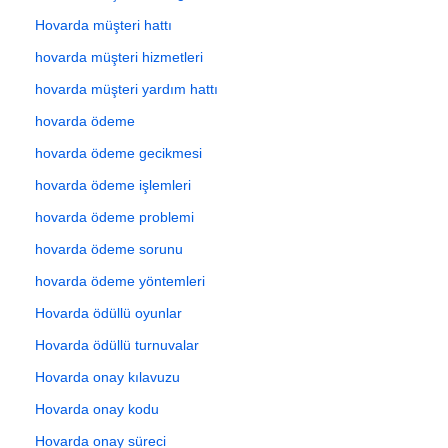
Hovarda müşteri hattı
hovarda müşteri hizmetleri
hovarda müşteri yardım hattı
hovarda ödeme
hovarda ödeme gecikmesi
hovarda ödeme işlemleri
hovarda ödeme problemi
hovarda ödeme sorunu
hovarda ödeme yöntemleri
Hovarda ödüllü oyunlar
Hovarda ödüllü turnuvalar
Hovarda onay kılavuzu
Hovarda onay kodu
Hovarda onay süreci