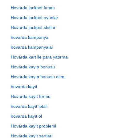
Hovarda jackpot fırsatı
Hovarda jackpot oyunlar
Hovarda jackpot slotlar
hovarda kampanya
hovarda kampanyalar
Hovarda kart ile para yatırma
Hovarda kayıp bonusu
Hovarda kayıp bonusu alımı
hovarda kayıt
Hovarda kayıt formu
hovarda kayıt iptali
hovarda kayıt ol
Hovarda kayıt problemi
Hovarda kayıt şartları