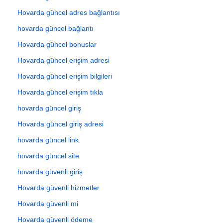
Hovarda güncel adres bağlantısı
hovarda güncel bağlantı
Hovarda güncel bonuslar
Hovarda güncel erişim adresi
Hovarda güncel erişim bilgileri
Hovarda güncel erişim tıkla
hovarda güncel giriş
Hovarda güncel giriş adresi
hovarda güncel link
hovarda güncel site
hovarda güvenli giriş
Hovarda güvenli hizmetler
Hovarda güvenli mi
Hovarda güvenli ödeme