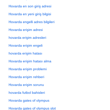
Hovarda en son giriş adresi
Hovarda en yeni giriş bilgisi
Hovarda engelli adres bilgileri
Hovarda erişim adresi
hovarda erişim adresleri
Hovarda erişim engeli
hovarda erişim hatası
Hovarda erişim hatası alma
Hovarda erişim problemi
Hovarda erişim rehberi
Hovarda erişim sorunu
hovarda futbol bahisleri
Hovarda gates of olympus
Hovarda gates of olympus slot