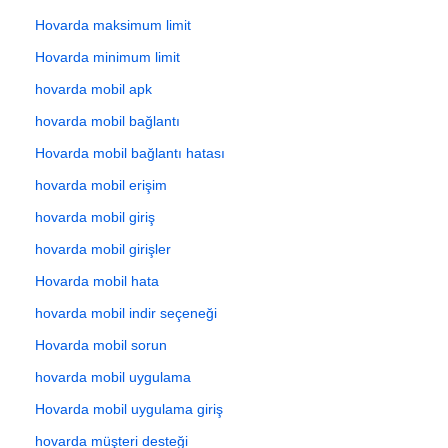
Hovarda maksimum limit
Hovarda minimum limit
hovarda mobil apk
hovarda mobil bağlantı
Hovarda mobil bağlantı hatası
hovarda mobil erişim
hovarda mobil giriş
hovarda mobil girişler
Hovarda mobil hata
hovarda mobil indir seçeneği
Hovarda mobil sorun
hovarda mobil uygulama
Hovarda mobil uygulama giriş
hovarda müşteri desteği