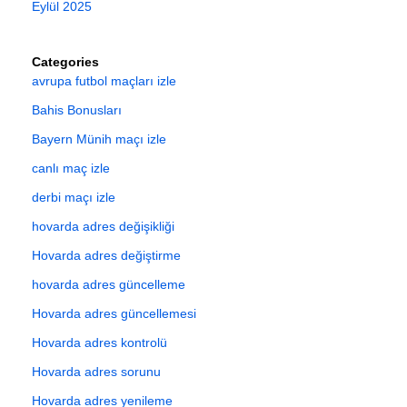
Eylül 2025
Categories
avrupa futbol maçları izle
Bahis Bonusları
Bayern Münih maçı izle
canlı maç izle
derbi maçı izle
hovarda adres değişikliği
Hovarda adres değiştirme
hovarda adres güncelleme
Hovarda adres güncellemesi
Hovarda adres kontrolü
Hovarda adres sorunu
Hovarda adres yenileme