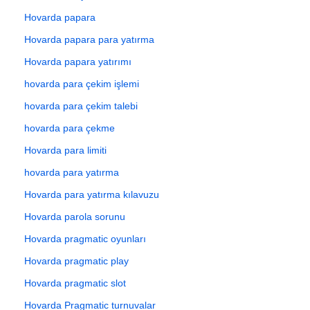
Hovarda papara
Hovarda papara para yatırma
Hovarda papara yatırımı
hovarda para çekim işlemi
hovarda para çekim talebi
hovarda para çekme
Hovarda para limiti
hovarda para yatırma
Hovarda para yatırma kılavuzu
Hovarda parola sorunu
Hovarda pragmatic oyunları
Hovarda pragmatic play
Hovarda pragmatic slot
Hovarda Pragmatic turnuvalar