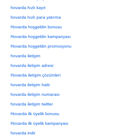
hovarda hızlı kayıt
hovarda hızlı para yatırma
Hovarda hoşgeldin bonusu
Hovarda hoşgeldin kampanyası
Hovarda hoşgeldin promosyonu
hovarda iletişim
hovarda iletişim adresi
Hovarda iletişim çözümleri
hovarda iletişim hattı
hovarda iletişim numarası
hovarda iletişim twitter
Hovarda ilk üyelik bonusu
Hovarda ilk üyelik kampanyası
hovarda indir