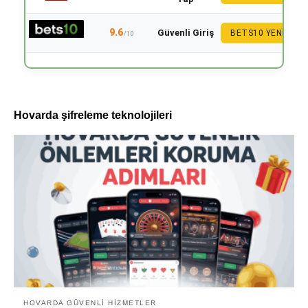
9.6
Güvenli Giriş
BETS10 YENI
/10
Hovarda şifreleme teknolojileri
HOVARDA GÜVENLI HIZMETLER