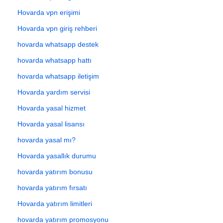
Hovarda vpn erişimi
Hovarda vpn giriş rehberi
hovarda whatsapp destek
hovarda whatsapp hattı
hovarda whatsapp iletişim
Hovarda yardım servisi
Hovarda yasal hizmet
Hovarda yasal lisansı
hovarda yasal mı?
Hovarda yasallık durumu
hovarda yatırım bonusu
hovarda yatırım fırsatı
Hovarda yatırım limitleri
hovarda yatırım promosyonu