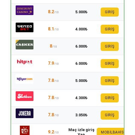
8.2
5.000₺
GİRİŞ
/10
8.1
4.000₺
GİRİŞ
/10
8
6.000₺
GİRİŞ
/10
7.9
6.000₺
GİRİŞ
/10
7.8
5.000₺
GİRİŞ
/10
7.8
4.300₺
GİRİŞ
/10
7.8
3.050₺
GİRİŞ
/10
Maç izle giriş
9.2
MOBILBAHIS
/10
Yap