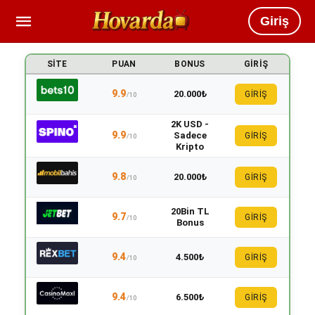
Giriş
SITE
PUAN
BONUS
GIRIŞ
9.9
20.000₺
GİRİŞ
/10
2K USD -
9.9
Sadece
GİRİŞ
/10
Kripto
9.8
20.000₺
GİRİŞ
/10
20Bin TL
9.7
GİRİŞ
/10
Bonus
9.4
4.500₺
GİRİŞ
/10
9.4
6.500₺
GİRİŞ
/10