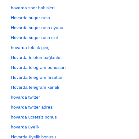
hovarda spor bahisleri
Hovarda sugar rush
Hovarda sugar rush oyunu
Hovarda sugar rush slot
hovarda tek tık giriş
Hovarda telefon bağlantısı
Hovarda telegram bonusları
Hovarda telegram fırsatları
Hovarda telegram kanalı
hovarda twitter
hovarda twitter adresi
hovarda ücretsiz bonus
hovarda üyelik
Hovarda üyelik bonusu