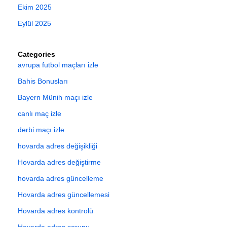
Ekim 2025
Eylül 2025
Categories
avrupa futbol maçları izle
Bahis Bonusları
Bayern Münih maçı izle
canlı maç izle
derbi maçı izle
hovarda adres değişikliği
Hovarda adres değiştirme
hovarda adres güncelleme
Hovarda adres güncellemesi
Hovarda adres kontrolü
Hovarda adres sorunu