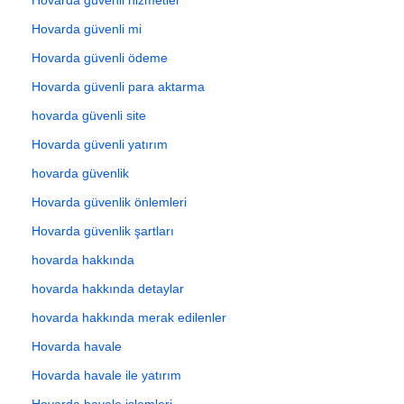
Hovarda güvenli mi
Hovarda güvenli ödeme
Hovarda güvenli para aktarma
hovarda güvenli site
Hovarda güvenli yatırım
hovarda güvenlik
Hovarda güvenlik önlemleri
Hovarda güvenlik şartları
hovarda hakkında
hovarda hakkında detaylar
hovarda hakkında merak edilenler
Hovarda havale
Hovarda havale ile yatırım
Hovarda havale işlemleri