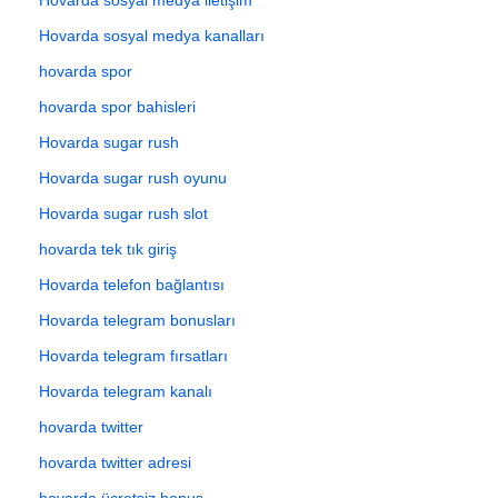
Hovarda sosyal medya kanalları
hovarda spor
hovarda spor bahisleri
Hovarda sugar rush
Hovarda sugar rush oyunu
Hovarda sugar rush slot
hovarda tek tık giriş
Hovarda telefon bağlantısı
Hovarda telegram bonusları
Hovarda telegram fırsatları
Hovarda telegram kanalı
hovarda twitter
hovarda twitter adresi
hovarda ücretsiz bonus