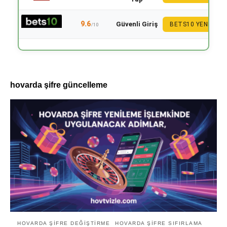
9.6
Güvenli Giriş
BETS10 YENI
/10
hovarda şifre güncelleme
HOVARDA ŞIFRE DEĞIŞTIRME
HOVARDA ŞIFRE SIFIRLAMA