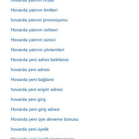
Hovarda yatırım limitleri
hovarda yatırım promosyonu
Hovarda yatırım rehberi
Hovarda yatırım süreci
Hovarda yatırım yöntemleri
Hovarda yeni adres belirleme
hovarda yeni adresi
Hovarda yeni bağlantı
hovarda yeni erişim adresi
hovarda yeni giriş
Hovarda yeni giriş adresi
Hovarda yeni üye deneme bonusu
hovarda yeni üyelik
Hovarda yeni üyelik kampanyası