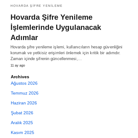
HOVARDA ŞIFRE YENILEME
Hovarda Şifre Yenileme
İşlemlerinde Uygulanacak
Adımlar
Hovarda şifre yenileme işlemi, kullanıcıların hesap güvenliğini
korumak ve yetkisiz erişimleri önlemek için kritik bir adımdır.
Zaman içinde şifrenin güncellenmesi,…
11 ay ago
Archives
Ağustos 2026
Temmuz 2026
Haziran 2026
Şubat 2026
Aralık 2025
Kasım 2025