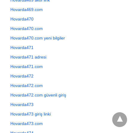
Hovarda469.com
Hovarda470
Hovarda470.com
Hovarda470.com yeni bilgiler
Hovarda471
Hovarda471 adresi
Hovarda471.com
Hovarda472
Hovarda472.com
Hovarda472.com güvenli giriş
Hovarda473
Hovarda473 giriş linki
Hovarda473.com
Hovarda474