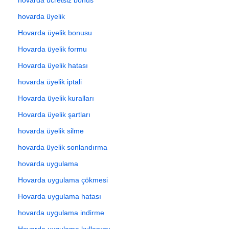
hovarda üyelik
Hovarda üyelik bonusu
Hovarda üyelik formu
Hovarda üyelik hatası
hovarda üyelik iptali
Hovarda üyelik kuralları
Hovarda üyelik şartları
hovarda üyelik silme
hovarda üyelik sonlandırma
hovarda uygulama
Hovarda uygulama çökmesi
Hovarda uygulama hatası
hovarda uygulama indirme
Hovarda uygulama kullanımı