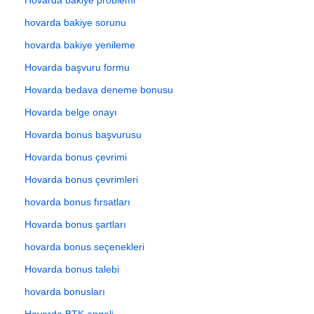
hovarda bakiye sorunu
hovarda bakiye yenileme
Hovarda başvuru formu
Hovarda bedava deneme bonusu
Hovarda belge onayı
Hovarda bonus başvurusu
Hovarda bonus çevrimi
Hovarda bonus çevrimleri
hovarda bonus fırsatları
Hovarda bonus şartları
hovarda bonus seçenekleri
Hovarda bonus talebi
hovarda bonusları
Hovarda BTK engeli