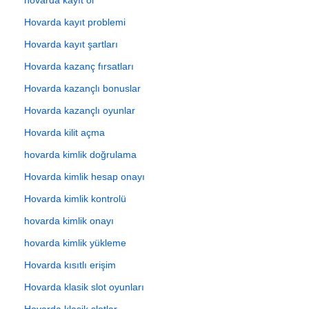
Hovarda kayıt problemi
Hovarda kayıt şartları
Hovarda kazanç fırsatları
Hovarda kazançlı bonuslar
Hovarda kazançlı oyunlar
Hovarda kilit açma
hovarda kimlik doğrulama
Hovarda kimlik hesap onayı
Hovarda kimlik kontrolü
hovarda kimlik onayı
hovarda kimlik yükleme
Hovarda kısıtlı erişim
Hovarda klasik slot oyunları
Hovarda klasik slotlar