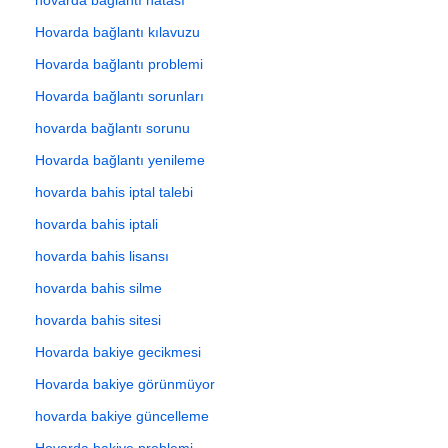
Hovarda bağlantı kılavuzu
Hovarda bağlantı problemi
Hovarda bağlantı sorunları
hovarda bağlantı sorunu
Hovarda bağlantı yenileme
hovarda bahis iptal talebi
hovarda bahis iptali
hovarda bahis lisansı
hovarda bahis silme
hovarda bahis sitesi
Hovarda bakiye gecikmesi
Hovarda bakiye görünmüyor
hovarda bakiye güncelleme
Hovarda bakiye problemi