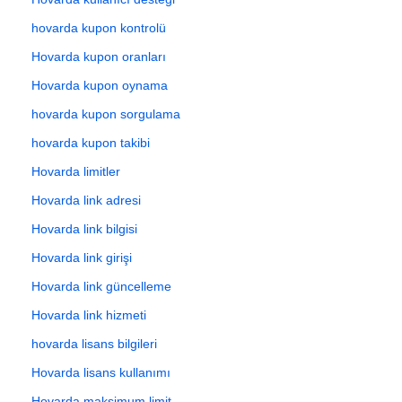
hovarda kupon kontrolü
Hovarda kupon oranları
Hovarda kupon oynama
hovarda kupon sorgulama
hovarda kupon takibi
Hovarda limitler
Hovarda link adresi
Hovarda link bilgisi
Hovarda link girişi
Hovarda link güncelleme
Hovarda link hizmeti
hovarda lisans bilgileri
Hovarda lisans kullanımı
Hovarda maksimum limit