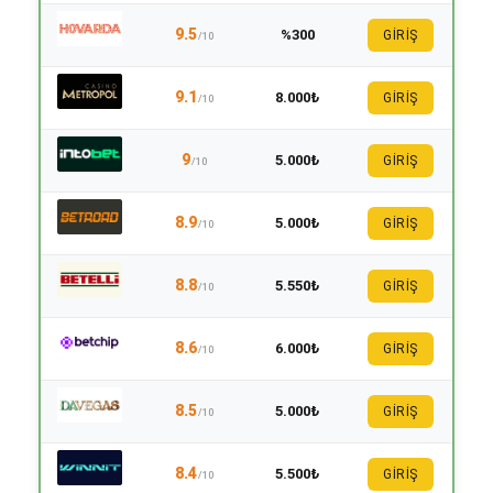
9.5
%300
GİRİŞ
/10
9.1
8.000₺
GİRİŞ
/10
9
5.000₺
GİRİŞ
/10
8.9
5.000₺
GİRİŞ
/10
8.8
5.550₺
GİRİŞ
/10
8.6
6.000₺
GİRİŞ
/10
8.5
5.000₺
GİRİŞ
/10
8.4
5.500₺
GİRİŞ
/10