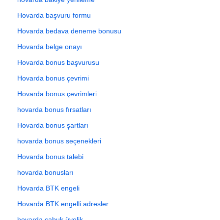
Hovarda başvuru formu
Hovarda bedava deneme bonusu
Hovarda belge onayı
Hovarda bonus başvurusu
Hovarda bonus çevrimi
Hovarda bonus çevrimleri
hovarda bonus fırsatları
Hovarda bonus şartları
hovarda bonus seçenekleri
Hovarda bonus talebi
hovarda bonusları
Hovarda BTK engeli
Hovarda BTK engelli adresler
hovarda çabuk üyelik