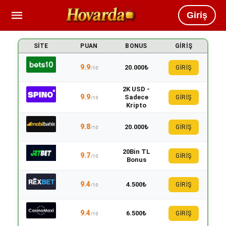
Giriş
SITE
PUAN
BONUS
GIRIŞ
9.9
20.000₺
GİRİŞ
/10
2K USD -
9.9
Sadece
GİRİŞ
/10
Kripto
9.8
20.000₺
GİRİŞ
/10
20Bin TL
9.7
GİRİŞ
/10
Bonus
9.4
4.500₺
GİRİŞ
/10
9.4
6.500₺
GİRİŞ
/10