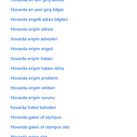
Hovarda en yeni giriş bilgisi
Hovarda engelli adres bilgileri
Hovarda erişim adresi
hovarda erişim adresleri
Hovarda erişim engeli
hovarda erişim hatası
Hovarda erişim hatası alma
Hovarda erişim problemi
Hovarda erişim rehberi
Hovarda erişim sorunu
hovarda futbol bahisleri
Hovarda gates of olympus
Hovarda gates of olympus slot
Hovarda gates slot