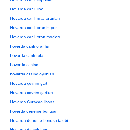
Hovarda canlı link
Hovarda canlı maç oranları
Hovarda canlı oran kupon
Hovarda canlı oran maçları
hovarda canlı oranlar
hovarda canlı rulet
hovarda casino
hovarda casino oyunları
Hovarda çevrim şartı
Hovarda çevrim şartları
Hovarda Curacao lisansı
hovarda deneme bonusu
Hovarda deneme bonusu talebi
Hovarda destek hattı