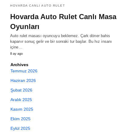
HOVARDA CANLI AUTO RULET
Hovarda Auto Rulet Canlı Masa
Oyunları
Auto rulet masası oyuncuyu beklemez. Çark döner bahis
kapanır sonuç gelir ve bir sonraki tur başlar. Bu hız insanı
içine…
8 ay ago
Archives
Temmuz 2026
Haziran 2026
Şubat 2026
Aralık 2025
Kasım 2025
Ekim 2025
Eylül 2025