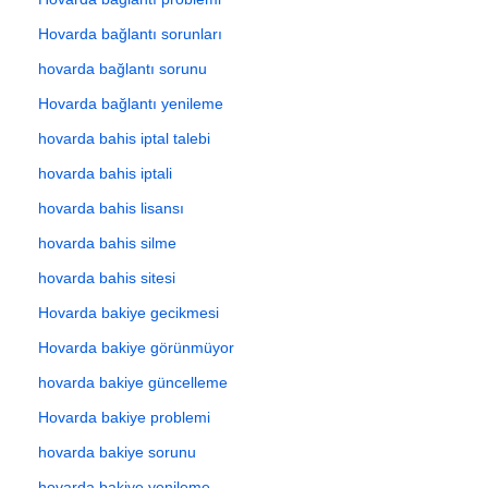
Hovarda bağlantı sorunları
hovarda bağlantı sorunu
Hovarda bağlantı yenileme
hovarda bahis iptal talebi
hovarda bahis iptali
hovarda bahis lisansı
hovarda bahis silme
hovarda bahis sitesi
Hovarda bakiye gecikmesi
Hovarda bakiye görünmüyor
hovarda bakiye güncelleme
Hovarda bakiye problemi
hovarda bakiye sorunu
hovarda bakiye yenileme