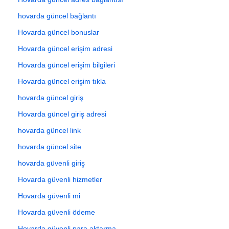
hovarda güncel bağlantı
Hovarda güncel bonuslar
Hovarda güncel erişim adresi
Hovarda güncel erişim bilgileri
Hovarda güncel erişim tıkla
hovarda güncel giriş
Hovarda güncel giriş adresi
hovarda güncel link
hovarda güncel site
hovarda güvenli giriş
Hovarda güvenli hizmetler
Hovarda güvenli mi
Hovarda güvenli ödeme
Hovarda güvenli para aktarma