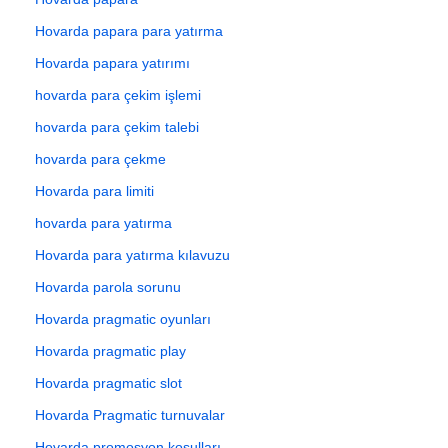
Hovarda papara para yatırma
Hovarda papara yatırımı
hovarda para çekim işlemi
hovarda para çekim talebi
hovarda para çekme
Hovarda para limiti
hovarda para yatırma
Hovarda para yatırma kılavuzu
Hovarda parola sorunu
Hovarda pragmatic oyunları
Hovarda pragmatic play
Hovarda pragmatic slot
Hovarda Pragmatic turnuvalar
Hovarda promosyon koşulları