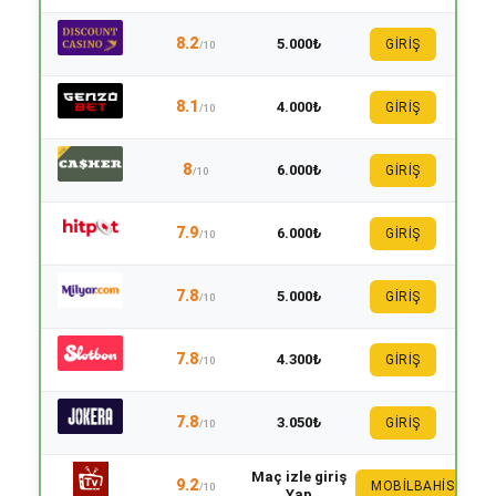
8.2
5.000₺
GİRİŞ
/10
8.1
4.000₺
GİRİŞ
/10
8
6.000₺
GİRİŞ
/10
7.9
6.000₺
GİRİŞ
/10
7.8
5.000₺
GİRİŞ
/10
7.8
4.300₺
GİRİŞ
/10
7.8
3.050₺
GİRİŞ
/10
Maç izle giriş
9.2
MOBILBAHIS
/10
Yap