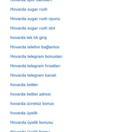
Hovarda sugar rush
Hovarda sugar rush oyunu
Hovarda sugar rush slot
hovarda tek tık giriş
Hovarda telefon bağlantısı
Hovarda telegram bonusları
Hovarda telegram fırsatları
Hovarda telegram kanalı
hovarda twitter
hovarda twitter adresi
hovarda ücretsiz bonus
hovarda üyelik
Hovarda üyelik bonusu
Hovarda üyelik formu