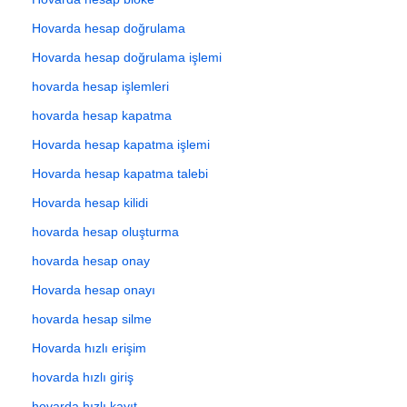
Hovarda hesap doğrulama
Hovarda hesap doğrulama işlemi
hovarda hesap işlemleri
hovarda hesap kapatma
Hovarda hesap kapatma işlemi
Hovarda hesap kapatma talebi
Hovarda hesap kilidi
hovarda hesap oluşturma
hovarda hesap onay
Hovarda hesap onayı
hovarda hesap silme
Hovarda hızlı erişim
hovarda hızlı giriş
hovarda hızlı kayıt