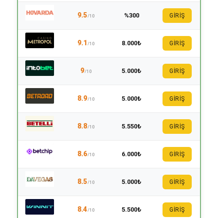
9.5
%300
GİRİŞ
/10
9.1
8.000₺
GİRİŞ
/10
9
5.000₺
GİRİŞ
/10
8.9
5.000₺
GİRİŞ
/10
8.8
5.550₺
GİRİŞ
/10
8.6
6.000₺
GİRİŞ
/10
8.5
5.000₺
GİRİŞ
/10
8.4
5.500₺
GİRİŞ
/10