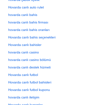
Hovarda canlı auto rulet
hovarda canlı bahis
hovarda canlı bahis firması
hovarda canlı bahis oranları
Hovarda canlı bahis seçenekleri
Hovarda canlı bahisler
hovarda canlı casino
hovarda canlı casino bölümü
hovarda canlı destek hizmeti
Hovarda canlı futbol
Hovarda canlı futbol bahisleri
Hovarda canlı futbol kuponu
hovarda canlı iletişim
Hovarda canlı kuponlar