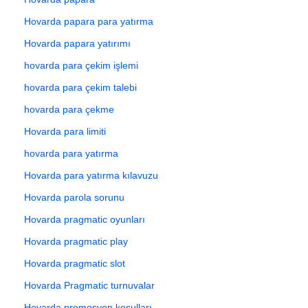
Hovarda papara para yatırma
Hovarda papara yatırımı
hovarda para çekim işlemi
hovarda para çekim talebi
hovarda para çekme
Hovarda para limiti
hovarda para yatırma
Hovarda para yatırma kılavuzu
Hovarda parola sorunu
Hovarda pragmatic oyunları
Hovarda pragmatic play
Hovarda pragmatic slot
Hovarda Pragmatic turnuvalar
Hovarda promosyon koşulları