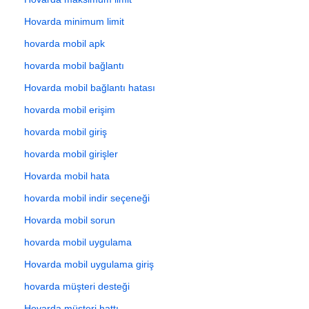
Hovarda minimum limit
hovarda mobil apk
hovarda mobil bağlantı
Hovarda mobil bağlantı hatası
hovarda mobil erişim
hovarda mobil giriş
hovarda mobil girişler
Hovarda mobil hata
hovarda mobil indir seçeneği
Hovarda mobil sorun
hovarda mobil uygulama
Hovarda mobil uygulama giriş
hovarda müşteri desteği
Hovarda müşteri hattı