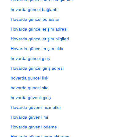
hovarda güncel bağlantı
Hovarda güncel bonuslar
Hovarda güncel erişim adresi
Hovarda güncel erişim bilgileri
Hovarda güncel erişim tıkla
hovarda güncel giriş
Hovarda güncel giriş adresi
hovarda güncel link
hovarda güncel site
hovarda güvenli giriş
Hovarda güvenli hizmetler
Hovarda güvenli mi
Hovarda güvenli ödeme
Hovarda güvenli para aktarma