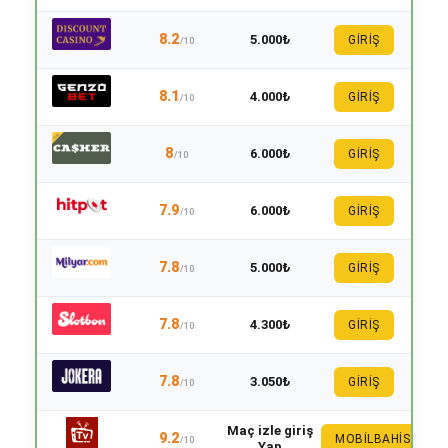
8.2
5.000₺
GİRİŞ
/10
8.1
4.000₺
GİRİŞ
/10
8
6.000₺
GİRİŞ
/10
7.9
6.000₺
GİRİŞ
/10
7.8
5.000₺
GİRİŞ
/10
7.8
4.300₺
GİRİŞ
/10
7.8
3.050₺
GİRİŞ
/10
Maç izle giriş
9.2
MOBILBAHIS
/10
Yap