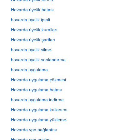
Hovarda üyelik hatası
hovarda üyelik iptali
Hovarda üyelik kuralları
Hovarda üyelik şartları
hovarda üyelik silme
hovarda üyelik sonlandırma
hovarda uygulama
Hovarda uygulama çökmesi
Hovarda uygulama hatası
hovarda uygulama indirme
Hovarda uygulama kullanımı
Hovarda uygulama yükleme
Hovarda vpn bağlantısı
Hovarda vpn erişimi