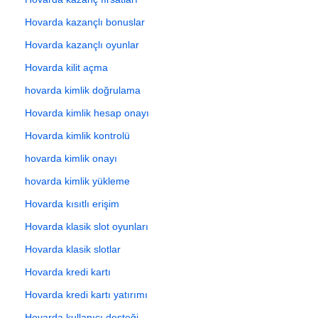
Hovarda kazançlı bonuslar
Hovarda kazançlı oyunlar
Hovarda kilit açma
hovarda kimlik doğrulama
Hovarda kimlik hesap onayı
Hovarda kimlik kontrolü
hovarda kimlik onayı
hovarda kimlik yükleme
Hovarda kısıtlı erişim
Hovarda klasik slot oyunları
Hovarda klasik slotlar
Hovarda kredi kartı
Hovarda kredi kartı yatırımı
Hovarda kullanıcı desteği