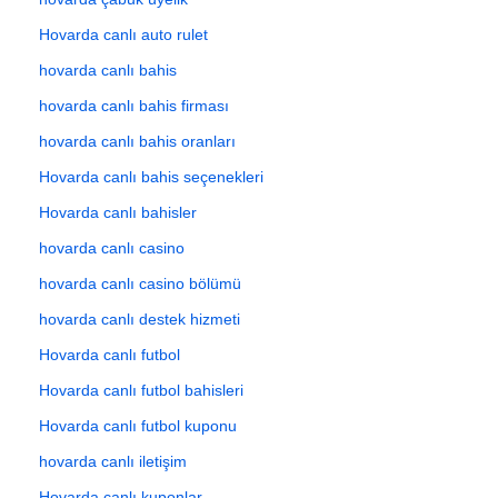
Hovarda canlı auto rulet
hovarda canlı bahis
hovarda canlı bahis firması
hovarda canlı bahis oranları
Hovarda canlı bahis seçenekleri
Hovarda canlı bahisler
hovarda canlı casino
hovarda canlı casino bölümü
hovarda canlı destek hizmeti
Hovarda canlı futbol
Hovarda canlı futbol bahisleri
Hovarda canlı futbol kuponu
hovarda canlı iletişim
Hovarda canlı kuponlar