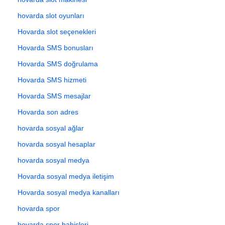
hovarda slot oyunları
Hovarda slot seçenekleri
Hovarda SMS bonusları
Hovarda SMS doğrulama
Hovarda SMS hizmeti
Hovarda SMS mesajlar
Hovarda son adres
hovarda sosyal ağlar
hovarda sosyal hesaplar
hovarda sosyal medya
Hovarda sosyal medya iletişim
Hovarda sosyal medya kanalları
hovarda spor
hovarda spor bahisleri