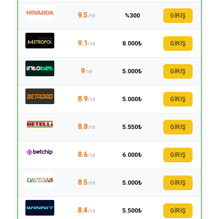
9.5
%300
GİRİŞ
/10
9.1
8.000₺
GİRİŞ
/10
9
5.000₺
GİRİŞ
/10
8.9
5.000₺
GİRİŞ
/10
8.8
5.550₺
GİRİŞ
/10
8.6
6.000₺
GİRİŞ
/10
8.5
5.000₺
GİRİŞ
/10
8.4
5.500₺
GİRİŞ
/10