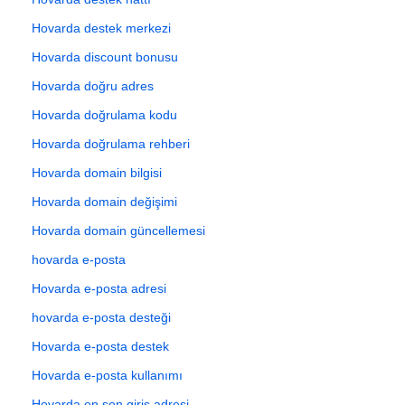
Hovarda destek merkezi
Hovarda discount bonusu
Hovarda doğru adres
Hovarda doğrulama kodu
Hovarda doğrulama rehberi
Hovarda domain bilgisi
Hovarda domain değişimi
Hovarda domain güncellemesi
hovarda e-posta
Hovarda e-posta adresi
hovarda e-posta desteği
Hovarda e-posta destek
Hovarda e-posta kullanımı
Hovarda en son giriş adresi