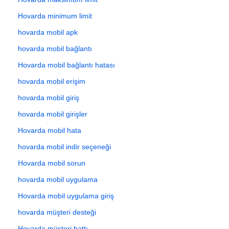
Hovarda minimum limit
hovarda mobil apk
hovarda mobil bağlantı
Hovarda mobil bağlantı hatası
hovarda mobil erişim
hovarda mobil giriş
hovarda mobil girişler
Hovarda mobil hata
hovarda mobil indir seçeneği
Hovarda mobil sorun
hovarda mobil uygulama
Hovarda mobil uygulama giriş
hovarda müşteri desteği
Hovarda müşteri hattı