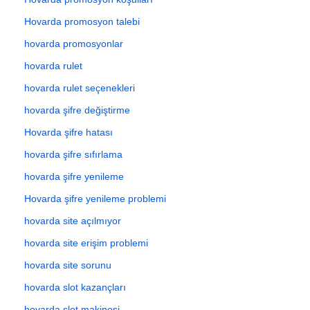
Hovarda promosyon talebi
hovarda promosyonlar
hovarda rulet
hovarda rulet seçenekleri
hovarda şifre değiştirme
Hovarda şifre hatası
hovarda şifre sıfırlama
hovarda şifre yenileme
Hovarda şifre yenileme problemi
hovarda site açılmıyor
hovarda site erişim problemi
hovarda site sorunu
hovarda slot kazançları
hovarda slot makinesi