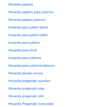
Hovarda papara
Hovarda papara para yatırma
Hovarda papara yatırımı
hovarda para çekim işlemi
hovarda para çekim talebi
hovarda para çekme
Hovarda para limiti
hovarda para yatırma
Hovarda para yatırma kılavuzu
Hovarda parola sorunu
Hovarda pragmatic oyunları
Hovarda pragmatic play
Hovarda pragmatic slot
Hovarda Pragmatic turnuvalar