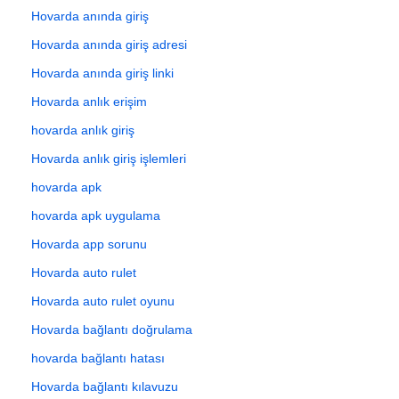
Hovarda anında giriş
Hovarda anında giriş adresi
Hovarda anında giriş linki
Hovarda anlık erişim
hovarda anlık giriş
Hovarda anlık giriş işlemleri
hovarda apk
hovarda apk uygulama
Hovarda app sorunu
Hovarda auto rulet
Hovarda auto rulet oyunu
Hovarda bağlantı doğrulama
hovarda bağlantı hatası
Hovarda bağlantı kılavuzu