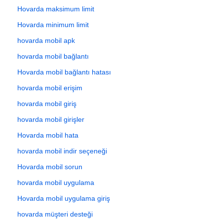
Hovarda maksimum limit
Hovarda minimum limit
hovarda mobil apk
hovarda mobil bağlantı
Hovarda mobil bağlantı hatası
hovarda mobil erişim
hovarda mobil giriş
hovarda mobil girişler
Hovarda mobil hata
hovarda mobil indir seçeneği
Hovarda mobil sorun
hovarda mobil uygulama
Hovarda mobil uygulama giriş
hovarda müşteri desteği