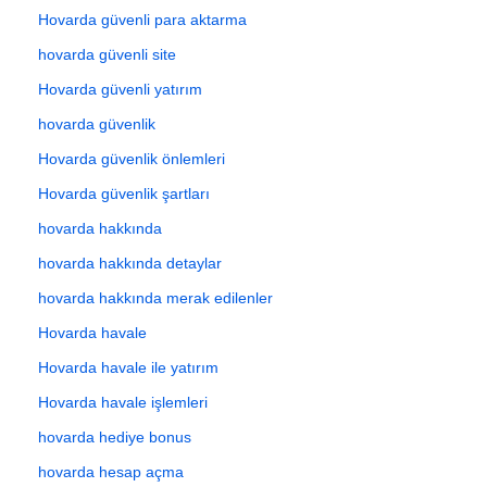
Hovarda güvenli para aktarma
hovarda güvenli site
Hovarda güvenli yatırım
hovarda güvenlik
Hovarda güvenlik önlemleri
Hovarda güvenlik şartları
hovarda hakkında
hovarda hakkında detaylar
hovarda hakkında merak edilenler
Hovarda havale
Hovarda havale ile yatırım
Hovarda havale işlemleri
hovarda hediye bonus
hovarda hesap açma