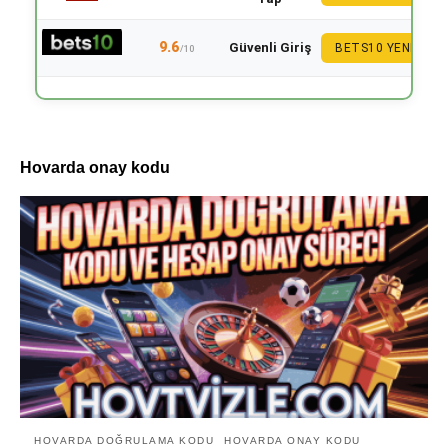
9.6
Güvenli Giriş
BETS10 YENI
/10
Hovarda onay kodu
HOVARDA DOĞRULAMA KODU
HOVARDA ONAY KODU