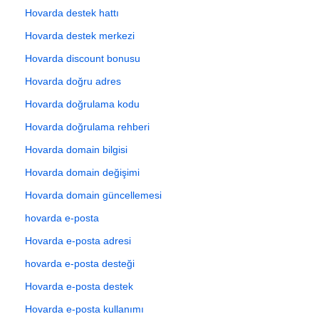
Hovarda destek hattı
Hovarda destek merkezi
Hovarda discount bonusu
Hovarda doğru adres
Hovarda doğrulama kodu
Hovarda doğrulama rehberi
Hovarda domain bilgisi
Hovarda domain değişimi
Hovarda domain güncellemesi
hovarda e-posta
Hovarda e-posta adresi
hovarda e-posta desteği
Hovarda e-posta destek
Hovarda e-posta kullanımı