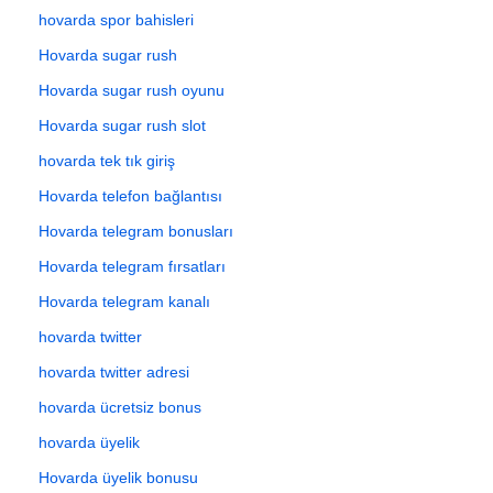
hovarda spor bahisleri
Hovarda sugar rush
Hovarda sugar rush oyunu
Hovarda sugar rush slot
hovarda tek tık giriş
Hovarda telefon bağlantısı
Hovarda telegram bonusları
Hovarda telegram fırsatları
Hovarda telegram kanalı
hovarda twitter
hovarda twitter adresi
hovarda ücretsiz bonus
hovarda üyelik
Hovarda üyelik bonusu