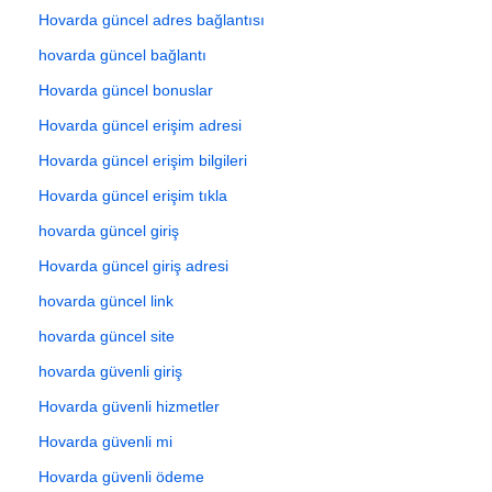
Hovarda güncel adres bağlantısı
hovarda güncel bağlantı
Hovarda güncel bonuslar
Hovarda güncel erişim adresi
Hovarda güncel erişim bilgileri
Hovarda güncel erişim tıkla
hovarda güncel giriş
Hovarda güncel giriş adresi
hovarda güncel link
hovarda güncel site
hovarda güvenli giriş
Hovarda güvenli hizmetler
Hovarda güvenli mi
Hovarda güvenli ödeme