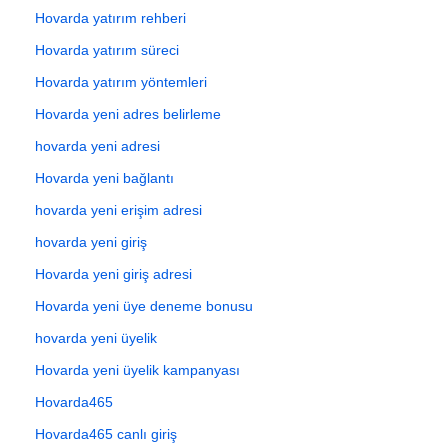
Hovarda yatırım rehberi
Hovarda yatırım süreci
Hovarda yatırım yöntemleri
Hovarda yeni adres belirleme
hovarda yeni adresi
Hovarda yeni bağlantı
hovarda yeni erişim adresi
hovarda yeni giriş
Hovarda yeni giriş adresi
Hovarda yeni üye deneme bonusu
hovarda yeni üyelik
Hovarda yeni üyelik kampanyası
Hovarda465
Hovarda465 canlı giriş