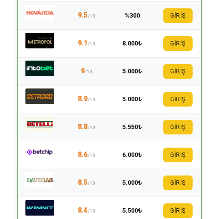
9.5
%300
GİRİŞ
/10
9.1
8.000₺
GİRİŞ
/10
9
5.000₺
GİRİŞ
/10
8.9
5.000₺
GİRİŞ
/10
8.8
5.550₺
GİRİŞ
/10
8.6
6.000₺
GİRİŞ
/10
8.5
5.000₺
GİRİŞ
/10
8.4
5.500₺
GİRİŞ
/10