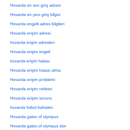
Hovarda en son giriş adresi
Hovarda en yeni giriş bilgisi
Hovarda engelli adres bilgileri
Hovarda erişim adresi
hovarda erişim adresleri
Hovarda erişim engeli
hovarda erişim hatası
Hovarda erişim hatası alma
Hovarda erişim problemi
Hovarda erişim rehberi
Hovarda erişim sorunu
hovarda futbol bahisleri
Hovarda gates of olympus
Hovarda gates of olympus slot