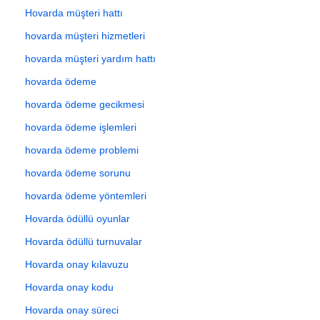
Hovarda müşteri hattı
hovarda müşteri hizmetleri
hovarda müşteri yardım hattı
hovarda ödeme
hovarda ödeme gecikmesi
hovarda ödeme işlemleri
hovarda ödeme problemi
hovarda ödeme sorunu
hovarda ödeme yöntemleri
Hovarda ödüllü oyunlar
Hovarda ödüllü turnuvalar
Hovarda onay kılavuzu
Hovarda onay kodu
Hovarda onay süreci