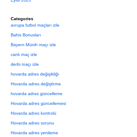
Categories
avrupa futbol maçları izle
Bahis Bonusları
Bayern Münih maçı izle
canlı maç izle
derbi maçı izle
hovarda adres değişikliği
Hovarda adres değiştirme
hovarda adres güncelleme
Hovarda adres güncellemesi
Hovarda adres kontrolü
Hovarda adres sorunu
Hovarda adres yenileme