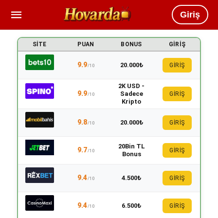
Giriş
SITE
PUAN
BONUS
GIRIŞ
9.9
20.000₺
GİRİŞ
/10
2K USD -
9.9
Sadece
GİRİŞ
/10
Kripto
9.8
20.000₺
GİRİŞ
/10
20Bin TL
9.7
GİRİŞ
/10
Bonus
9.4
4.500₺
GİRİŞ
/10
9.4
6.500₺
GİRİŞ
/10