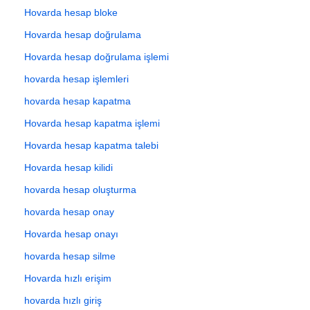
Hovarda hesap bloke
Hovarda hesap doğrulama
Hovarda hesap doğrulama işlemi
hovarda hesap işlemleri
hovarda hesap kapatma
Hovarda hesap kapatma işlemi
Hovarda hesap kapatma talebi
Hovarda hesap kilidi
hovarda hesap oluşturma
hovarda hesap onay
Hovarda hesap onayı
hovarda hesap silme
Hovarda hızlı erişim
hovarda hızlı giriş