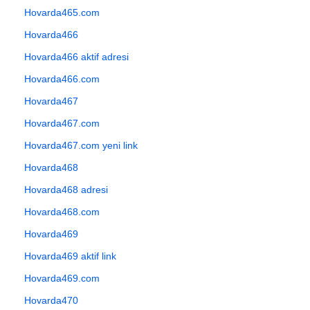
Hovarda465.com
Hovarda466
Hovarda466 aktif adresi
Hovarda466.com
Hovarda467
Hovarda467.com
Hovarda467.com yeni link
Hovarda468
Hovarda468 adresi
Hovarda468.com
Hovarda469
Hovarda469 aktif link
Hovarda469.com
Hovarda470