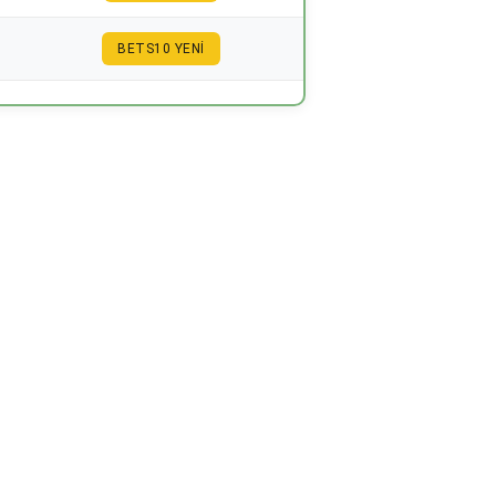
BETS10 YENI