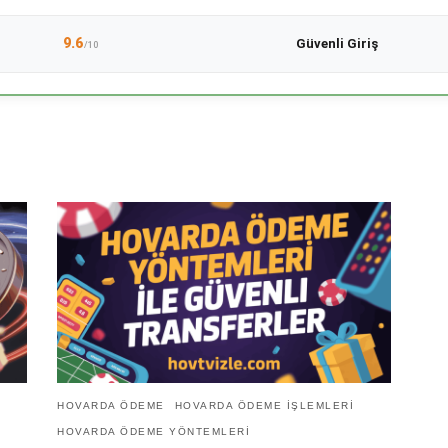
9.6
Güvenli Giriş
/10
HOVARDA ÖDEME
HOVARDA ÖDEME IŞLEMLERI
HOVARDA ÖDEME YÖNTEMLERI