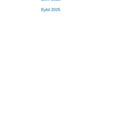
Eylül 2025