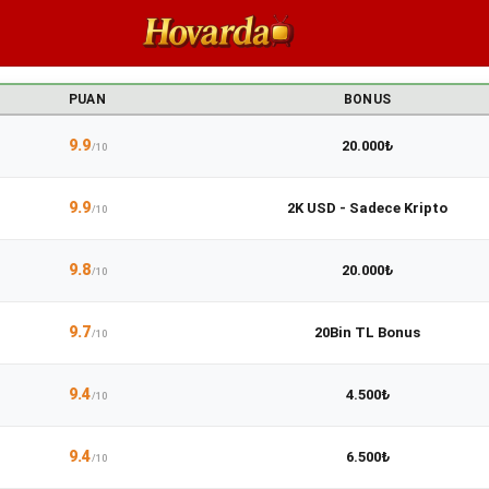
PUAN
BONUS
9.9
20.000₺
/10
9.9
2K USD - Sadece Kripto
/10
9.8
20.000₺
/10
9.7
20Bin TL Bonus
/10
9.4
4.500₺
/10
9.4
6.500₺
/10