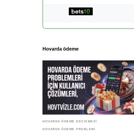
Hovarda ödeme
HOVARDA ÖDEME GECIKMESI
HOVARDA ÖDEME PROBLEMI