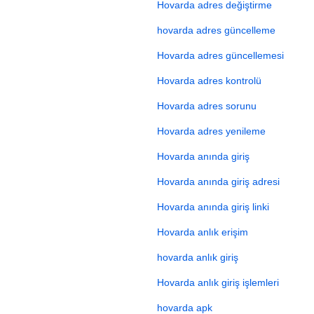
Hovarda adres değiştirme
hovarda adres güncelleme
Hovarda adres güncellemesi
Hovarda adres kontrolü
Hovarda adres sorunu
Hovarda adres yenileme
Hovarda anında giriş
Hovarda anında giriş adresi
Hovarda anında giriş linki
Hovarda anlık erişim
hovarda anlık giriş
Hovarda anlık giriş işlemleri
hovarda apk