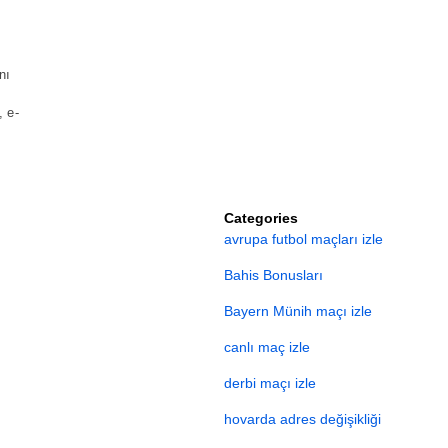
nı
, e-
Categories
avrupa futbol maçları izle
Bahis Bonusları
Bayern Münih maçı izle
canlı maç izle
derbi maçı izle
hovarda adres değişikliği