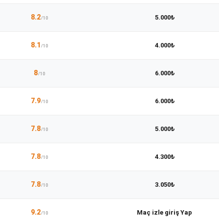
8.2
5.000₺
/10
8.1
4.000₺
/10
8
6.000₺
/10
7.9
6.000₺
/10
7.8
5.000₺
/10
7.8
4.300₺
/10
7.8
3.050₺
/10
9.2
Maç izle giriş Yap
/10