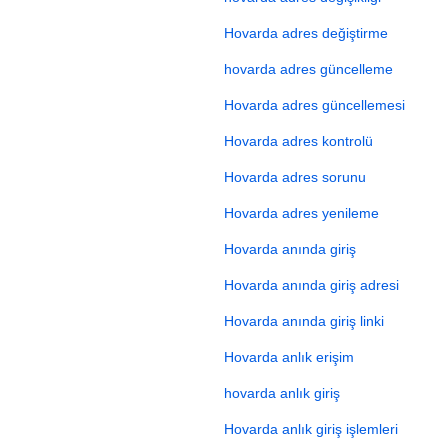
Hovarda adres değiştirme
hovarda adres güncelleme
Hovarda adres güncellemesi
Hovarda adres kontrolü
Hovarda adres sorunu
Hovarda adres yenileme
Hovarda anında giriş
Hovarda anında giriş adresi
Hovarda anında giriş linki
Hovarda anlık erişim
hovarda anlık giriş
Hovarda anlık giriş işlemleri