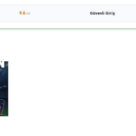
9.6
Güvenli Giriş
/10