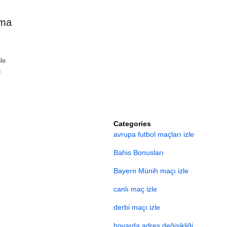
nma
le
a
Categories
avrupa futbol maçları izle
Bahis Bonusları
Bayern Münih maçı izle
canlı maç izle
derbi maçı izle
hovarda adres değişikliği