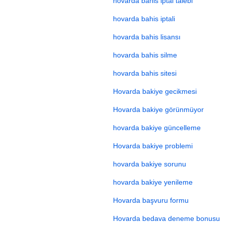
hovarda bahis iptal talebi
hovarda bahis iptali
hovarda bahis lisansı
hovarda bahis silme
hovarda bahis sitesi
Hovarda bakiye gecikmesi
Hovarda bakiye görünmüyor
hovarda bakiye güncelleme
Hovarda bakiye problemi
hovarda bakiye sorunu
hovarda bakiye yenileme
Hovarda başvuru formu
Hovarda bedava deneme bonusu