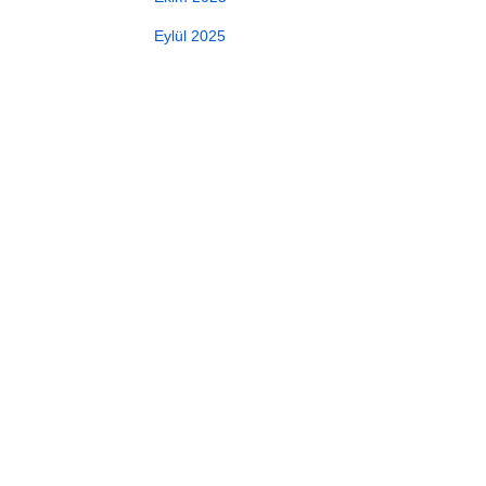
Eylül 2025