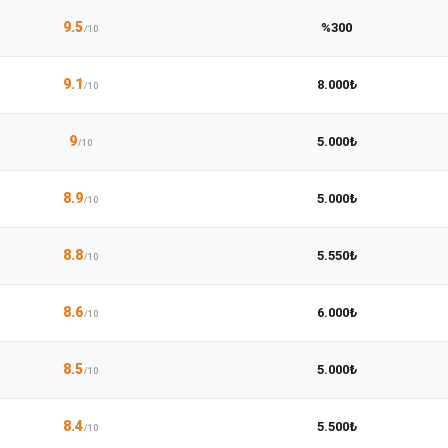
9.5
%300
/10
9.1
8.000₺
/10
9
5.000₺
/10
8.9
5.000₺
/10
8.8
5.550₺
/10
8.6
6.000₺
/10
8.5
5.000₺
/10
8.4
5.500₺
/10