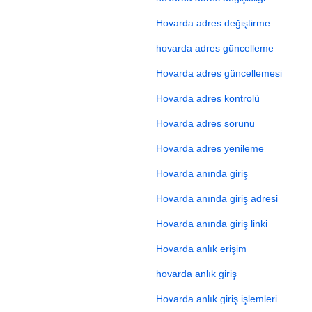
Hovarda adres değiştirme
hovarda adres güncelleme
Hovarda adres güncellemesi
Hovarda adres kontrolü
Hovarda adres sorunu
Hovarda adres yenileme
Hovarda anında giriş
Hovarda anında giriş adresi
Hovarda anında giriş linki
Hovarda anlık erişim
hovarda anlık giriş
Hovarda anlık giriş işlemleri