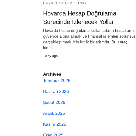
HOVARDA HESAP ONAY
Hovarda Hesap Doğrulama
Sürecinde İzlenecek Yollar
Hovarda hesap doğrulama kullanıcıların hesaplarını
güvence altına almak ve finansal işlemleri sorunsuz
gerçekleştirmek için kritik bir adımdır. Bu süreç,
kimlik…
10 ay ago
Archives
Temmuz 2026
Haziran 2026
Şubat 2026
Aralık 2025
Kasım 2025
Ekim 2025