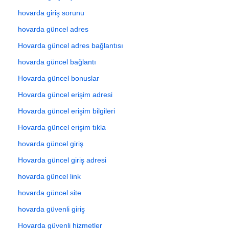
hovarda giriş sorunu
hovarda güncel adres
Hovarda güncel adres bağlantısı
hovarda güncel bağlantı
Hovarda güncel bonuslar
Hovarda güncel erişim adresi
Hovarda güncel erişim bilgileri
Hovarda güncel erişim tıkla
hovarda güncel giriş
Hovarda güncel giriş adresi
hovarda güncel link
hovarda güncel site
hovarda güvenli giriş
Hovarda güvenli hizmetler