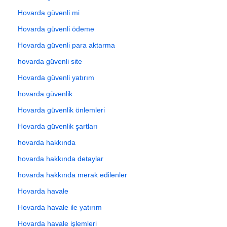
Hovarda güvenli mi
Hovarda güvenli ödeme
Hovarda güvenli para aktarma
hovarda güvenli site
Hovarda güvenli yatırım
hovarda güvenlik
Hovarda güvenlik önlemleri
Hovarda güvenlik şartları
hovarda hakkında
hovarda hakkında detaylar
hovarda hakkında merak edilenler
Hovarda havale
Hovarda havale ile yatırım
Hovarda havale işlemleri