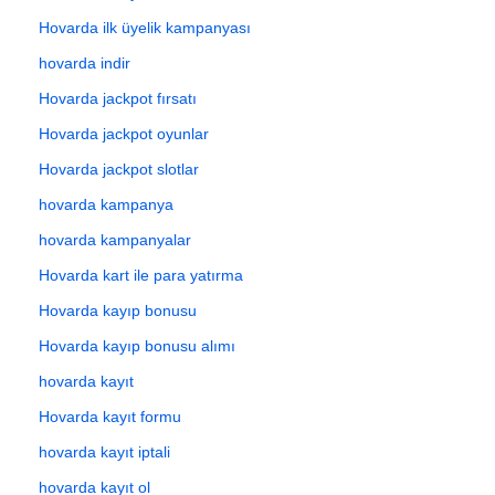
Hovarda ilk üyelik kampanyası
hovarda indir
Hovarda jackpot fırsatı
Hovarda jackpot oyunlar
Hovarda jackpot slotlar
hovarda kampanya
hovarda kampanyalar
Hovarda kart ile para yatırma
Hovarda kayıp bonusu
Hovarda kayıp bonusu alımı
hovarda kayıt
Hovarda kayıt formu
hovarda kayıt iptali
hovarda kayıt ol