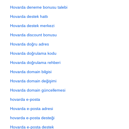
Hovarda deneme bonusu talebi
Hovarda destek hattı
Hovarda destek merkezi
Hovarda discount bonusu
Hovarda doğru adres
Hovarda doğrulama kodu
Hovarda doğrulama rehberi
Hovarda domain bilgisi
Hovarda domain değişimi
Hovarda domain güncellemesi
hovarda e-posta
Hovarda e-posta adresi
hovarda e-posta desteği
Hovarda e-posta destek