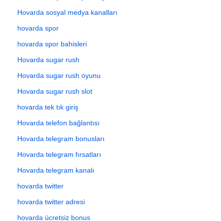
Hovarda sosyal medya kanalları
hovarda spor
hovarda spor bahisleri
Hovarda sugar rush
Hovarda sugar rush oyunu
Hovarda sugar rush slot
hovarda tek tık giriş
Hovarda telefon bağlantısı
Hovarda telegram bonusları
Hovarda telegram fırsatları
Hovarda telegram kanalı
hovarda twitter
hovarda twitter adresi
hovarda ücretsiz bonus