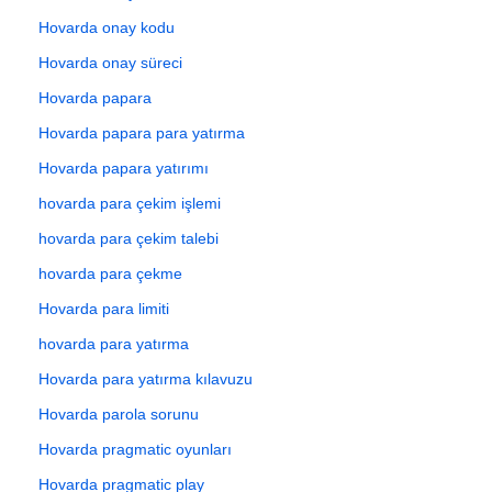
Hovarda onay kodu
Hovarda onay süreci
Hovarda papara
Hovarda papara para yatırma
Hovarda papara yatırımı
hovarda para çekim işlemi
hovarda para çekim talebi
hovarda para çekme
Hovarda para limiti
hovarda para yatırma
Hovarda para yatırma kılavuzu
Hovarda parola sorunu
Hovarda pragmatic oyunları
Hovarda pragmatic play