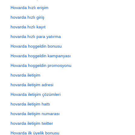
Hovarda hızlı erişim
hovarda hızlı giriş
hovarda hızlı kayıt
hovarda hızlı para yatırma
Hovarda hoşgeldin bonusu
Hovarda hoşgeldin kampanyası
Hovarda hoşgeldin promosyonu
hovarda iletişim
hovarda iletişim adresi
Hovarda iletişim çözümleri
hovarda iletişim hattı
hovarda iletişim numarası
hovarda iletişim twitter
Hovarda ilk üyelik bonusu