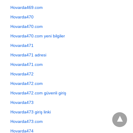
Hovarda469.com
Hovarda470
Hovarda470.com
Hovarda470.com yeni bilgiler
Hovarda471
Hovarda471 adresi
Hovarda471.com
Hovarda472
Hovarda472.com
Hovarda472.com güvenli giriş
Hovarda473
Hovarda473 giriş linki
Hovarda473.com
Hovarda474