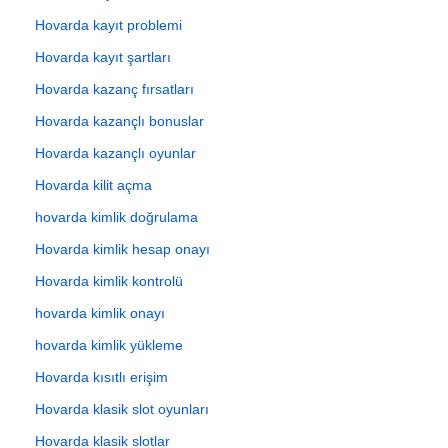
Hovarda kayıt problemi
Hovarda kayıt şartları
Hovarda kazanç fırsatları
Hovarda kazançlı bonuslar
Hovarda kazançlı oyunlar
Hovarda kilit açma
hovarda kimlik doğrulama
Hovarda kimlik hesap onayı
Hovarda kimlik kontrolü
hovarda kimlik onayı
hovarda kimlik yükleme
Hovarda kısıtlı erişim
Hovarda klasik slot oyunları
Hovarda klasik slotlar