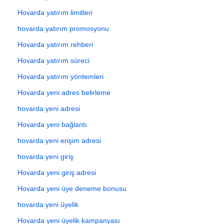
Hovarda yatırım limitleri
hovarda yatırım promosyonu
Hovarda yatırım rehberi
Hovarda yatırım süreci
Hovarda yatırım yöntemleri
Hovarda yeni adres belirleme
hovarda yeni adresi
Hovarda yeni bağlantı
hovarda yeni erişim adresi
hovarda yeni giriş
Hovarda yeni giriş adresi
Hovarda yeni üye deneme bonusu
hovarda yeni üyelik
Hovarda yeni üyelik kampanyası