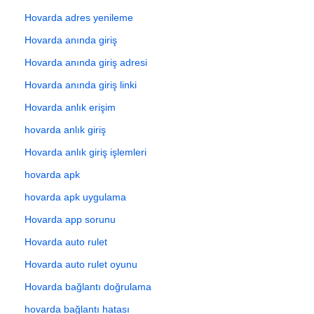
Hovarda adres yenileme
Hovarda anında giriş
Hovarda anında giriş adresi
Hovarda anında giriş linki
Hovarda anlık erişim
hovarda anlık giriş
Hovarda anlık giriş işlemleri
hovarda apk
hovarda apk uygulama
Hovarda app sorunu
Hovarda auto rulet
Hovarda auto rulet oyunu
Hovarda bağlantı doğrulama
hovarda bağlantı hatası