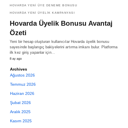
HOVARDA YENI ÜYE DENEME BONUSU
HOVARDA YENI ÜYELIK KAMPANYASI
Hovarda Üyelik Bonusu Avantaj
Özeti
Yeni bir hesap oluşturan kullanıcılar Hovarda üyelik bonusu
sayesinde başlangıç bakiyelerini artırma imkanı bulur. Platforma
ilk kez giriş yapanlar için…
8 ay ago
Archives
Ağustos 2026
Temmuz 2026
Haziran 2026
Şubat 2026
Aralık 2025
Kasım 2025