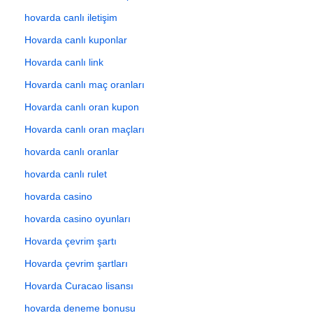
hovarda canlı iletişim
Hovarda canlı kuponlar
Hovarda canlı link
Hovarda canlı maç oranları
Hovarda canlı oran kupon
Hovarda canlı oran maçları
hovarda canlı oranlar
hovarda canlı rulet
hovarda casino
hovarda casino oyunları
Hovarda çevrim şartı
Hovarda çevrim şartları
Hovarda Curacao lisansı
hovarda deneme bonusu