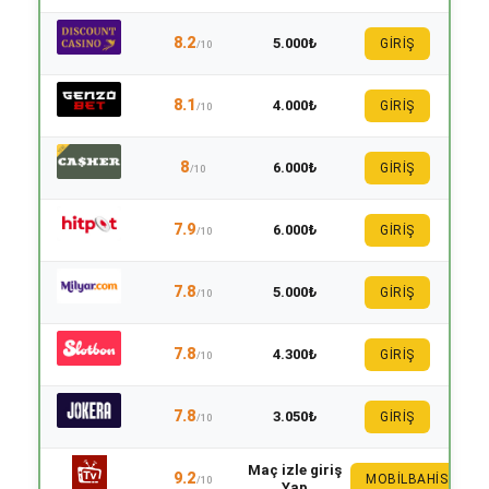
8.2
5.000₺
GİRİŞ
/10
8.1
4.000₺
GİRİŞ
/10
8
6.000₺
GİRİŞ
/10
7.9
6.000₺
GİRİŞ
/10
7.8
5.000₺
GİRİŞ
/10
7.8
4.300₺
GİRİŞ
/10
7.8
3.050₺
GİRİŞ
/10
Maç izle giriş
9.2
MOBILBAHIS
/10
Yap