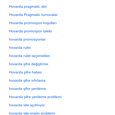
Hovarda pragmatic slot
Hovarda Pragmatic turnuvalar
Hovarda promosyon koşulları
Hovarda promosyon talebi
hovarda promosyonlar
hovarda rulet
hovarda rulet seçenekleri
hovarda şifre değiştirme
Hovarda şifre hatası
hovarda şifre sıfırlama
hovarda şifre yenileme
Hovarda şifre yenileme problemi
hovarda site açılmıyor
hovarda site erişim problemi