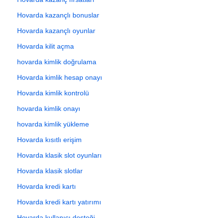
Hovarda kazançlı bonuslar
Hovarda kazançlı oyunlar
Hovarda kilit açma
hovarda kimlik doğrulama
Hovarda kimlik hesap onayı
Hovarda kimlik kontrolü
hovarda kimlik onayı
hovarda kimlik yükleme
Hovarda kısıtlı erişim
Hovarda klasik slot oyunları
Hovarda klasik slotlar
Hovarda kredi kartı
Hovarda kredi kartı yatırımı
Hovarda kullanıcı desteği