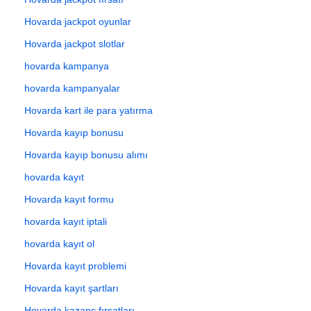
Hovarda jackpot oyunlar
Hovarda jackpot slotlar
hovarda kampanya
hovarda kampanyalar
Hovarda kart ile para yatırma
Hovarda kayıp bonusu
Hovarda kayıp bonusu alımı
hovarda kayıt
Hovarda kayıt formu
hovarda kayıt iptali
hovarda kayıt ol
Hovarda kayıt problemi
Hovarda kayıt şartları
Hovarda kazanç fırsatları