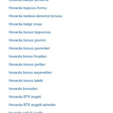
Hovarda başvuru formu
Hovarda bedava deneme bonusu
Hovarda belge onayı
Hovarda bonus başvurusu
Hovarda bonus çevrimi
Hovarda bonus çevrimleri
hovarda bonus fırsatları
Hovarda bonus şartları
hovarda bonus seçenekleri
Hovarda bonus talebi
hovarda bonusları
Hovarda BTK engeli
Hovarda BTK engelli adresler
hovarda çabuk üyelik