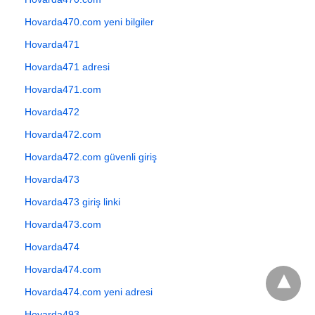
Hovarda470.com yeni bilgiler
Hovarda471
Hovarda471 adresi
Hovarda471.com
Hovarda472
Hovarda472.com
Hovarda472.com güvenli giriş
Hovarda473
Hovarda473 giriş linki
Hovarda473.com
Hovarda474
Hovarda474.com
Hovarda474.com yeni adresi
Hovarda493