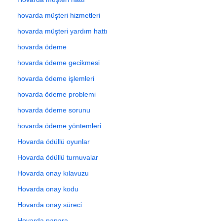
hovarda müşteri hizmetleri
hovarda müşteri yardım hattı
hovarda ödeme
hovarda ödeme gecikmesi
hovarda ödeme işlemleri
hovarda ödeme problemi
hovarda ödeme sorunu
hovarda ödeme yöntemleri
Hovarda ödüllü oyunlar
Hovarda ödüllü turnuvalar
Hovarda onay kılavuzu
Hovarda onay kodu
Hovarda onay süreci
Hovarda papara