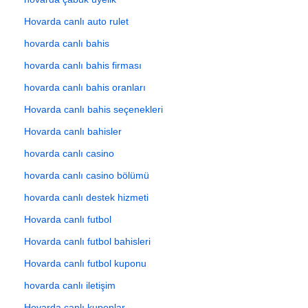
Hovarda canlı auto rulet
hovarda canlı bahis
hovarda canlı bahis firması
hovarda canlı bahis oranları
Hovarda canlı bahis seçenekleri
Hovarda canlı bahisler
hovarda canlı casino
hovarda canlı casino bölümü
hovarda canlı destek hizmeti
Hovarda canlı futbol
Hovarda canlı futbol bahisleri
Hovarda canlı futbol kuponu
hovarda canlı iletişim
Hovarda canlı kuponlar