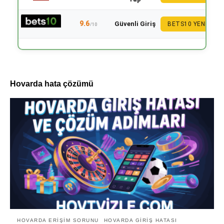
9.6
Güvenli Giriş
BETS10 YENI
/10
Hovarda hata çözümü
HOVARDA ERIŞIM SORUNU
HOVARDA GIRIŞ HATASI