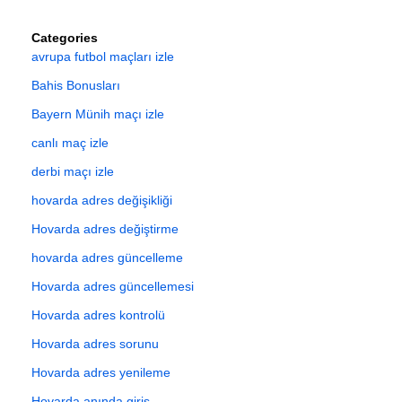
Categories
avrupa futbol maçları izle
Bahis Bonusları
Bayern Münih maçı izle
canlı maç izle
derbi maçı izle
hovarda adres değişikliği
Hovarda adres değiştirme
hovarda adres güncelleme
Hovarda adres güncellemesi
Hovarda adres kontrolü
Hovarda adres sorunu
Hovarda adres yenileme
Hovarda anında giriş