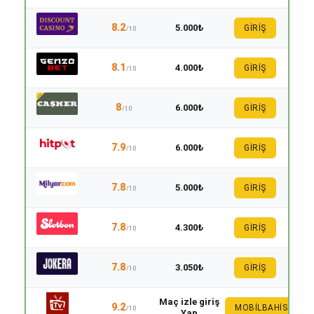
8.2
5.000₺
GİRİŞ
/10
8.1
4.000₺
GİRİŞ
/10
8
6.000₺
GİRİŞ
/10
7.9
6.000₺
GİRİŞ
/10
7.8
5.000₺
GİRİŞ
/10
7.8
4.300₺
GİRİŞ
/10
7.8
3.050₺
GİRİŞ
/10
Maç izle giriş
9.2
MOBILBAHIS
/10
Yap