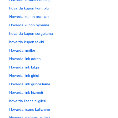
hovarda kupon kontrolü
Hovarda kupon oranları
Hovarda kupon oynama
hovarda kupon sorgulama
hovarda kupon takibi
Hovarda limitler
Hovarda link adresi
Hovarda link bilgisi
Hovarda link girişi
Hovarda link güncelleme
Hovarda link hizmeti
hovarda lisans bilgileri
Hovarda lisans kullanımı
Hovarda maksimum limit