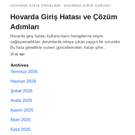
HOVARDA GIRIŞ PROBLEMI
HOVARDA GIRIŞ SORUNU
Hovarda Giriş Hatası ve Çözüm
Adımları
Hovarda giriş hatası kullanıcıların hesaplarına erişim
sağlayamadıkları durumlarda ortaya çıkan yaygın bir sorundur.
Bu hata genellikle sistem güncellemeleri, hatalı şifre…
10 ay ago
Archives
Temmuz 2026
Haziran 2026
Şubat 2026
Aralık 2025
Kasım 2025
Ekim 2025
Eylül 2025