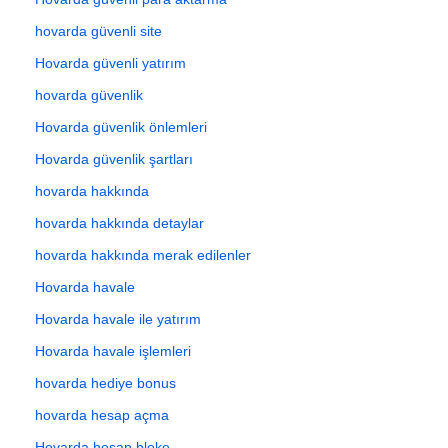
hovarda güvenli site
Hovarda güvenli yatırım
hovarda güvenlik
Hovarda güvenlik önlemleri
Hovarda güvenlik şartları
hovarda hakkında
hovarda hakkında detaylar
hovarda hakkında merak edilenler
Hovarda havale
Hovarda havale ile yatırım
Hovarda havale işlemleri
hovarda hediye bonus
hovarda hesap açma
Hovarda hesap bloke