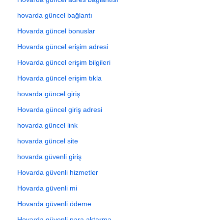
hovarda güncel bağlantı
Hovarda güncel bonuslar
Hovarda güncel erişim adresi
Hovarda güncel erişim bilgileri
Hovarda güncel erişim tıkla
hovarda güncel giriş
Hovarda güncel giriş adresi
hovarda güncel link
hovarda güncel site
hovarda güvenli giriş
Hovarda güvenli hizmetler
Hovarda güvenli mi
Hovarda güvenli ödeme
Hovarda güvenli para aktarma