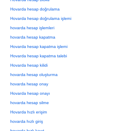
Hovarda hesap doğrulama
Hovarda hesap doğrulama işlemi
hovarda hesap işlemleri
hovarda hesap kapatma
Hovarda hesap kapatma işlemi
Hovarda hesap kapatma talebi
Hovarda hesap kilidi
hovarda hesap oluşturma
hovarda hesap onay
Hovarda hesap onayı
hovarda hesap silme
Hovarda hızlı erişim
hovarda hızlı giriş
hovarda hızlı kayıt