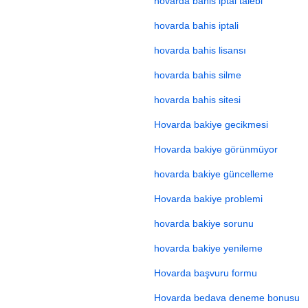
hovarda bahis iptal talebi
hovarda bahis iptali
hovarda bahis lisansı
hovarda bahis silme
hovarda bahis sitesi
Hovarda bakiye gecikmesi
Hovarda bakiye görünmüyor
hovarda bakiye güncelleme
Hovarda bakiye problemi
hovarda bakiye sorunu
hovarda bakiye yenileme
Hovarda başvuru formu
Hovarda bedava deneme bonusu