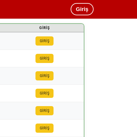
Giriş
GIRIŞ
GİRİŞ
GİRİŞ
GİRİŞ
GİRİŞ
GİRİŞ
GİRİŞ