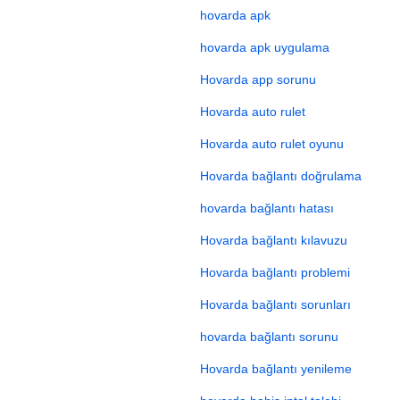
hovarda apk
hovarda apk uygulama
Hovarda app sorunu
Hovarda auto rulet
Hovarda auto rulet oyunu
Hovarda bağlantı doğrulama
hovarda bağlantı hatası
Hovarda bağlantı kılavuzu
Hovarda bağlantı problemi
Hovarda bağlantı sorunları
hovarda bağlantı sorunu
Hovarda bağlantı yenileme