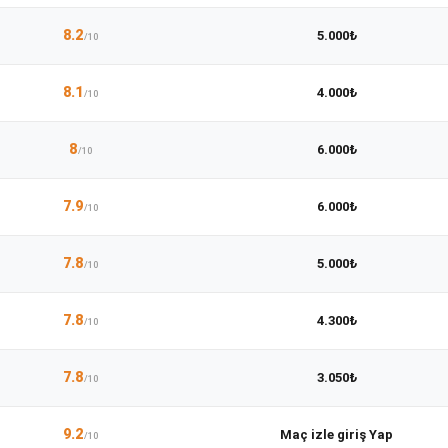
8.2
5.000₺
/10
8.1
4.000₺
/10
8
6.000₺
/10
7.9
6.000₺
/10
7.8
5.000₺
/10
7.8
4.300₺
/10
7.8
3.050₺
/10
9.2
Maç izle giriş Yap
/10