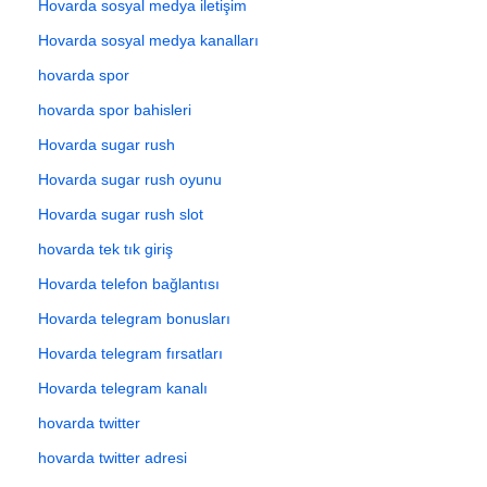
Hovarda sosyal medya iletişim
Hovarda sosyal medya kanalları
hovarda spor
hovarda spor bahisleri
Hovarda sugar rush
Hovarda sugar rush oyunu
Hovarda sugar rush slot
hovarda tek tık giriş
Hovarda telefon bağlantısı
Hovarda telegram bonusları
Hovarda telegram fırsatları
Hovarda telegram kanalı
hovarda twitter
hovarda twitter adresi