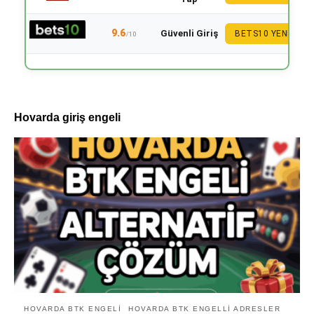
9.6
Güvenli Giriş
BETS10 YENI
/10
Hovarda giriş engeli
HOVARDA BTK ENGELI
HOVARDA BTK ENGELLI ADRESLER