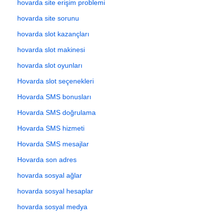
hovarda site erişim problemi
hovarda site sorunu
hovarda slot kazançları
hovarda slot makinesi
hovarda slot oyunları
Hovarda slot seçenekleri
Hovarda SMS bonusları
Hovarda SMS doğrulama
Hovarda SMS hizmeti
Hovarda SMS mesajlar
Hovarda son adres
hovarda sosyal ağlar
hovarda sosyal hesaplar
hovarda sosyal medya