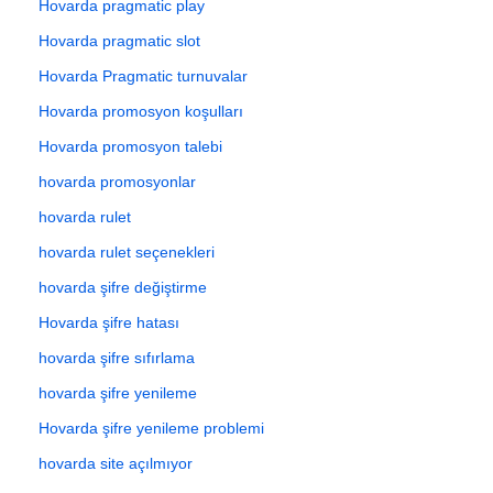
Hovarda pragmatic play
Hovarda pragmatic slot
Hovarda Pragmatic turnuvalar
Hovarda promosyon koşulları
Hovarda promosyon talebi
hovarda promosyonlar
hovarda rulet
hovarda rulet seçenekleri
hovarda şifre değiştirme
Hovarda şifre hatası
hovarda şifre sıfırlama
hovarda şifre yenileme
Hovarda şifre yenileme problemi
hovarda site açılmıyor