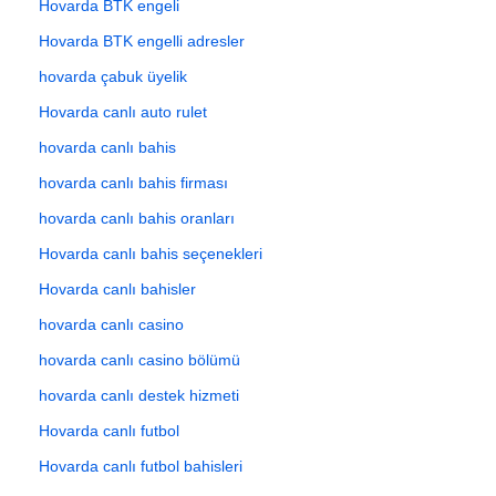
Hovarda BTK engeli
Hovarda BTK engelli adresler
hovarda çabuk üyelik
Hovarda canlı auto rulet
hovarda canlı bahis
hovarda canlı bahis firması
hovarda canlı bahis oranları
Hovarda canlı bahis seçenekleri
Hovarda canlı bahisler
hovarda canlı casino
hovarda canlı casino bölümü
hovarda canlı destek hizmeti
Hovarda canlı futbol
Hovarda canlı futbol bahisleri