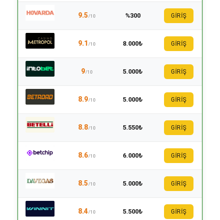
9.5
%300
GİRİŞ
/10
9.1
8.000₺
GİRİŞ
/10
9
5.000₺
GİRİŞ
/10
8.9
5.000₺
GİRİŞ
/10
8.8
5.550₺
GİRİŞ
/10
8.6
6.000₺
GİRİŞ
/10
8.5
5.000₺
GİRİŞ
/10
8.4
5.500₺
GİRİŞ
/10