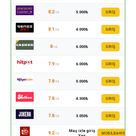
8.2
5.000₺
GİRİŞ
/10
8.1
4.000₺
GİRİŞ
/10
8
6.000₺
GİRİŞ
/10
7.9
6.000₺
GİRİŞ
/10
7.8
5.000₺
GİRİŞ
/10
7.8
4.300₺
GİRİŞ
/10
7.8
3.050₺
GİRİŞ
/10
Maç izle giriş
9.2
MOBILBAHIS
/10
Yap