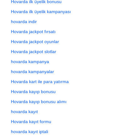
Hovarda ilk üyelik bonusu
Hovarda ilk üyelik kampanyası
hovarda indir
Hovarda jackpot fırsatı
Hovarda jackpot oyunlar
Hovarda jackpot slotlar
hovarda kampanya
hovarda kampanyalar
Hovarda kart ile para yatırma
Hovarda kayıp bonusu
Hovarda kayıp bonusu alımı
hovarda kayıt
Hovarda kayıt formu
hovarda kayıt iptali