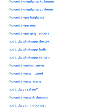
Hovarda uygulama kullanımı
Hovarda uygulama yükleme
Hovarda vpn bağlantısı
Hovarda vpn erişimi
Hovarda vpn giriş rehberi
hovarda whatsapp destek
hovarda whatsapp hattı
hovarda whatsapp iletişim
Hovarda yardım servisi
Hovarda yasal hizmet
Hovarda yasal lisansı
hovarda yasal mı?
Hovarda yasallık durumu
hovarda yatırım bonusu