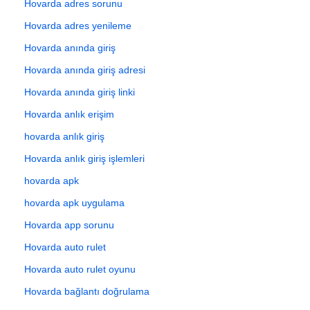
Hovarda adres sorunu
Hovarda adres yenileme
Hovarda anında giriş
Hovarda anında giriş adresi
Hovarda anında giriş linki
Hovarda anlık erişim
hovarda anlık giriş
Hovarda anlık giriş işlemleri
hovarda apk
hovarda apk uygulama
Hovarda app sorunu
Hovarda auto rulet
Hovarda auto rulet oyunu
Hovarda bağlantı doğrulama