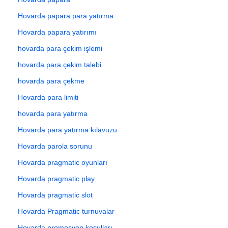
Hovarda papara para yatırma
Hovarda papara yatırımı
hovarda para çekim işlemi
hovarda para çekim talebi
hovarda para çekme
Hovarda para limiti
hovarda para yatırma
Hovarda para yatırma kılavuzu
Hovarda parola sorunu
Hovarda pragmatic oyunları
Hovarda pragmatic play
Hovarda pragmatic slot
Hovarda Pragmatic turnuvalar
Hovarda promosyon koşulları