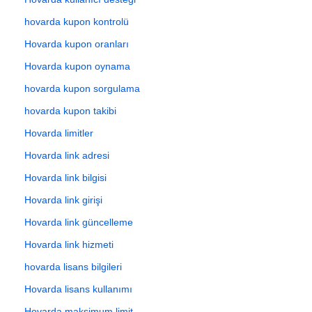
hovarda kupon kontrolü
Hovarda kupon oranları
Hovarda kupon oynama
hovarda kupon sorgulama
hovarda kupon takibi
Hovarda limitler
Hovarda link adresi
Hovarda link bilgisi
Hovarda link girişi
Hovarda link güncelleme
Hovarda link hizmeti
hovarda lisans bilgileri
Hovarda lisans kullanımı
Hovarda maksimum limit