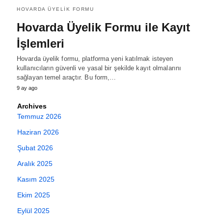
HOVARDA ÜYELIK FORMU
Hovarda Üyelik Formu ile Kayıt
İşlemleri
Hovarda üyelik formu, platforma yeni katılmak isteyen
kullanıcıların güvenli ve yasal bir şekilde kayıt olmalarını
sağlayan temel araçtır. Bu form,…
9 ay ago
Archives
Temmuz 2026
Haziran 2026
Şubat 2026
Aralık 2025
Kasım 2025
Ekim 2025
Eylül 2025