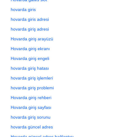
hovarda giris
hovarda giris adresi
hovarda giriş adresi
Hovarda giriş arayüzü
Hovarda giriş ekranı
Hovarda giriş engeli
hovarda giriş hatası
hovarda giriş işlemleri
hovarda giriş problemi
Hovarda giriş rehberi
Hovarda giriş sayfası
hovarda giriş sorunu
hovarda güncel adres
Hovarda güncel adres bağlantısı