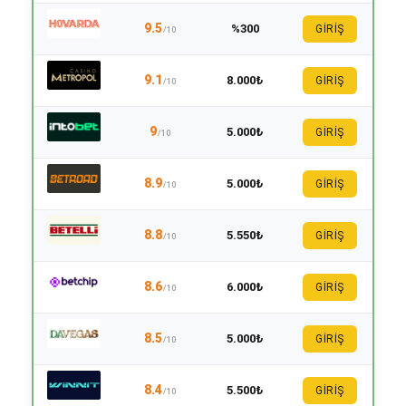
9.5
%300
GİRİŞ
/10
9.1
8.000₺
GİRİŞ
/10
9
5.000₺
GİRİŞ
/10
8.9
5.000₺
GİRİŞ
/10
8.8
5.550₺
GİRİŞ
/10
8.6
6.000₺
GİRİŞ
/10
8.5
5.000₺
GİRİŞ
/10
8.4
5.500₺
GİRİŞ
/10