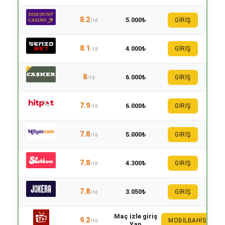
8.2
5.000₺
GİRİŞ
/10
8.1
4.000₺
GİRİŞ
/10
8
6.000₺
GİRİŞ
/10
7.9
6.000₺
GİRİŞ
/10
7.8
5.000₺
GİRİŞ
/10
7.8
4.300₺
GİRİŞ
/10
7.8
3.050₺
GİRİŞ
/10
Maç izle giriş
9.2
MOBILBAHIS
/10
Yap