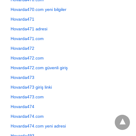
Hovarda470.com yeni bilgiler
Hovarda471
Hovarda471 adresi
Hovarda471.com
Hovarda472
Hovarda472.com
Hovarda472.com güvenli giriş
Hovarda473
Hovarda473 giriş linki
Hovarda473.com
Hovarda474
Hovarda474.com
Hovarda474.com yeni adresi
Hovarda493