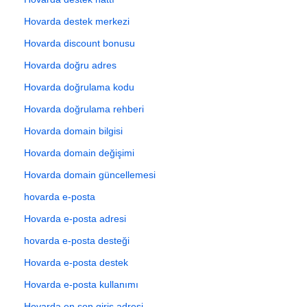
Hovarda destek merkezi
Hovarda discount bonusu
Hovarda doğru adres
Hovarda doğrulama kodu
Hovarda doğrulama rehberi
Hovarda domain bilgisi
Hovarda domain değişimi
Hovarda domain güncellemesi
hovarda e-posta
Hovarda e-posta adresi
hovarda e-posta desteği
Hovarda e-posta destek
Hovarda e-posta kullanımı
Hovarda en son giriş adresi