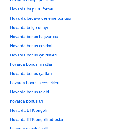
Hovarda başvuru formu
Hovarda bedava deneme bonusu
Hovarda belge onayı
Hovarda bonus başvurusu
Hovarda bonus çevrimi
Hovarda bonus çevrimleri
hovarda bonus fırsatları
Hovarda bonus şartları
hovarda bonus seçenekleri
Hovarda bonus talebi
hovarda bonusları
Hovarda BTK engeli
Hovarda BTK engelli adresler
hovarda çabuk üyelik