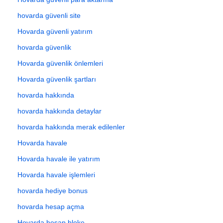
hovarda güvenli site
Hovarda güvenli yatırım
hovarda güvenlik
Hovarda güvenlik önlemleri
Hovarda güvenlik şartları
hovarda hakkında
hovarda hakkında detaylar
hovarda hakkında merak edilenler
Hovarda havale
Hovarda havale ile yatırım
Hovarda havale işlemleri
hovarda hediye bonus
hovarda hesap açma
Hovarda hesap bloke