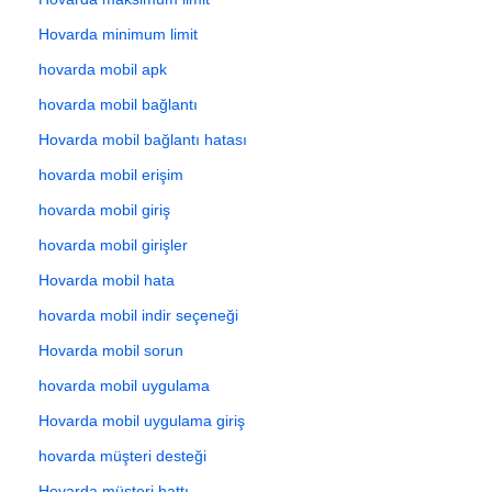
Hovarda minimum limit
hovarda mobil apk
hovarda mobil bağlantı
Hovarda mobil bağlantı hatası
hovarda mobil erişim
hovarda mobil giriş
hovarda mobil girişler
Hovarda mobil hata
hovarda mobil indir seçeneği
Hovarda mobil sorun
hovarda mobil uygulama
Hovarda mobil uygulama giriş
hovarda müşteri desteği
Hovarda müşteri hattı