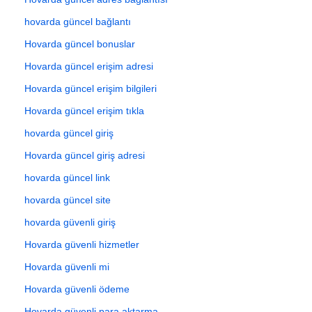
hovarda güncel bağlantı
Hovarda güncel bonuslar
Hovarda güncel erişim adresi
Hovarda güncel erişim bilgileri
Hovarda güncel erişim tıkla
hovarda güncel giriş
Hovarda güncel giriş adresi
hovarda güncel link
hovarda güncel site
hovarda güvenli giriş
Hovarda güvenli hizmetler
Hovarda güvenli mi
Hovarda güvenli ödeme
Hovarda güvenli para aktarma