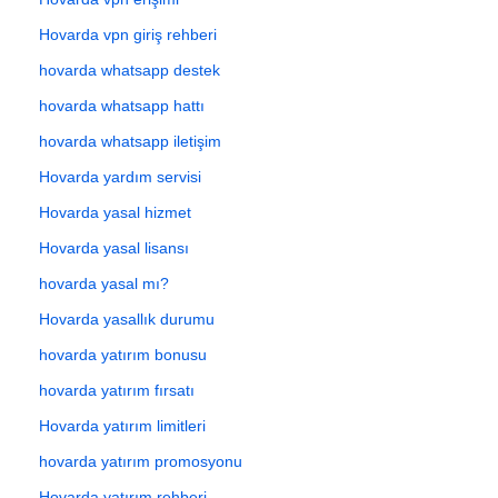
Hovarda vpn giriş rehberi
hovarda whatsapp destek
hovarda whatsapp hattı
hovarda whatsapp iletişim
Hovarda yardım servisi
Hovarda yasal hizmet
Hovarda yasal lisansı
hovarda yasal mı?
Hovarda yasallık durumu
hovarda yatırım bonusu
hovarda yatırım fırsatı
Hovarda yatırım limitleri
hovarda yatırım promosyonu
Hovarda yatırım rehberi