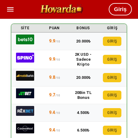
Giriş
SITE
PUAN
BONUS
GIRIŞ
9.9
20.000₺
GİRİŞ
/10
2K USD -
9.9
Sadece
GİRİŞ
/10
Kripto
9.8
20.000₺
GİRİŞ
/10
20Bin TL
9.7
GİRİŞ
/10
Bonus
9.4
4.500₺
GİRİŞ
/10
9.4
6.500₺
GİRİŞ
/10