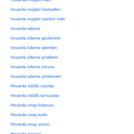
hovarda müşteri hizmetleri
hovarda müşteri yardım hattı
hovarda ödeme
hovarda ödeme gecikmesi
hovarda ödeme işlemleri
hovarda ödeme problemi
hovarda ödeme sorunu
hovarda ödeme yöntemleri
Hovarda ödüllü oyunlar
Hovarda ödüllü turnuvalar
Hovarda onay kılavuzu
Hovarda onay kodu
Hovarda onay süreci
Hovarda papara