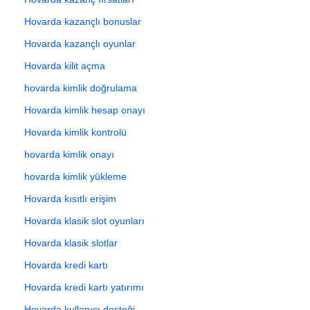
Hovarda kazançlı bonuslar
Hovarda kazançlı oyunlar
Hovarda kilit açma
hovarda kimlik doğrulama
Hovarda kimlik hesap onayı
Hovarda kimlik kontrolü
hovarda kimlik onayı
hovarda kimlik yükleme
Hovarda kısıtlı erişim
Hovarda klasik slot oyunları
Hovarda klasik slotlar
Hovarda kredi kartı
Hovarda kredi kartı yatırımı
Hovarda kullanıcı desteği