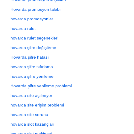
Hovarda promosyon talebi
hovarda promosyonlar
hovarda rulet
hovarda rulet seçenekleri
hovarda şifre değiştirme
Hovarda şifre hatası
hovarda şifre sıfırlama
hovarda şifre yenileme
Hovarda şifre yenileme problemi
hovarda site açılmıyor
hovarda site erişim problemi
hovarda site sorunu
hovarda slot kazançları
hovarda slot makinesi