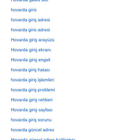
hovarda giris
hovarda giriş adresi
hovarda giris adresi
Hovarda giriş arayüzü
Hovarda giriş ekranı
Hovarda giriş engeli
hovarda giriş hatası
hovarda giriş işlemleri
hovarda giriş problemi
Hovarda giriş rehberi
Hovarda giriş sayfası
hovarda giriş sorunu
hovarda güncel adres
Hovarda güncel adres bağlantısı