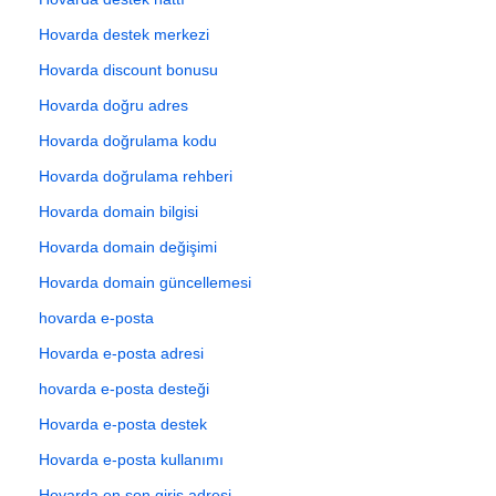
Hovarda destek merkezi
Hovarda discount bonusu
Hovarda doğru adres
Hovarda doğrulama kodu
Hovarda doğrulama rehberi
Hovarda domain bilgisi
Hovarda domain değişimi
Hovarda domain güncellemesi
hovarda e-posta
Hovarda e-posta adresi
hovarda e-posta desteği
Hovarda e-posta destek
Hovarda e-posta kullanımı
Hovarda en son giriş adresi