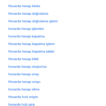
Hovarda hesap bloke
Hovarda hesap doğrulama
Hovarda hesap doğrulama işlemi
hovarda hesap işlemleri
hovarda hesap kapatma
Hovarda hesap kapatma işlemi
Hovarda hesap kapatma talebi
Hovarda hesap kilidi
hovarda hesap oluşturma
hovarda hesap onay
Hovarda hesap onayı
hovarda hesap silme
Hovarda hızlı erişim
hovarda hızlı giriş