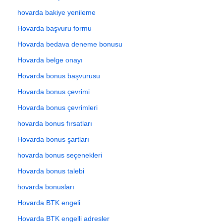
hovarda bakiye yenileme
Hovarda başvuru formu
Hovarda bedava deneme bonusu
Hovarda belge onayı
Hovarda bonus başvurusu
Hovarda bonus çevrimi
Hovarda bonus çevrimleri
hovarda bonus fırsatları
Hovarda bonus şartları
hovarda bonus seçenekleri
Hovarda bonus talebi
hovarda bonusları
Hovarda BTK engeli
Hovarda BTK engelli adresler