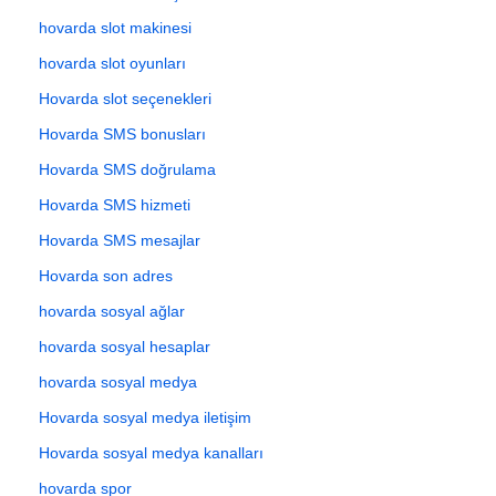
hovarda slot makinesi
hovarda slot oyunları
Hovarda slot seçenekleri
Hovarda SMS bonusları
Hovarda SMS doğrulama
Hovarda SMS hizmeti
Hovarda SMS mesajlar
Hovarda son adres
hovarda sosyal ağlar
hovarda sosyal hesaplar
hovarda sosyal medya
Hovarda sosyal medya iletişim
Hovarda sosyal medya kanalları
hovarda spor