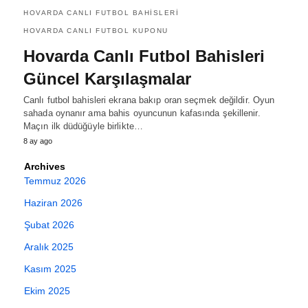
HOVARDA CANLI FUTBOL BAHISLERI
HOVARDA CANLI FUTBOL KUPONU
Hovarda Canlı Futbol Bahisleri
Güncel Karşılaşmalar
Canlı futbol bahisleri ekrana bakıp oran seçmek değildir. Oyun
sahada oynanır ama bahis oyuncunun kafasında şekillenir.
Maçın ilk düdüğüyle birlikte…
8 ay ago
Archives
Temmuz 2026
Haziran 2026
Şubat 2026
Aralık 2025
Kasım 2025
Ekim 2025