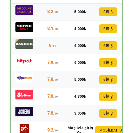
8.2
5.000₺
GİRİŞ
/10
8.1
4.000₺
GİRİŞ
/10
8
6.000₺
GİRİŞ
/10
7.9
6.000₺
GİRİŞ
/10
7.8
5.000₺
GİRİŞ
/10
7.8
4.300₺
GİRİŞ
/10
7.8
3.050₺
GİRİŞ
/10
Maç izle giriş
9.2
MOBILBAHIS
/10
Yap