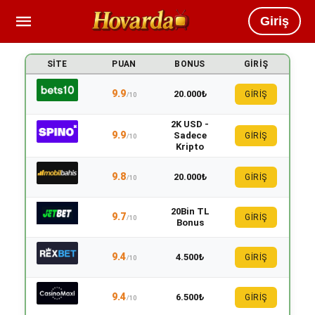
Giriş
SITE
PUAN
BONUS
GIRIŞ
9.9
20.000₺
GİRİŞ
/10
2K USD -
9.9
Sadece
GİRİŞ
/10
Kripto
9.8
20.000₺
GİRİŞ
/10
20Bin TL
9.7
GİRİŞ
/10
Bonus
9.4
4.500₺
GİRİŞ
/10
9.4
6.500₺
GİRİŞ
/10