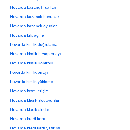
Hovarda kazanç fırsatları
Hovarda kazançlı bonuslar
Hovarda kazançlı oyunlar
Hovarda kilit açma
hovarda kimlik doğrulama
Hovarda kimlik hesap onayı
Hovarda kimlik kontrolü
hovarda kimlik onayı
hovarda kimlik yükleme
Hovarda kısıtlı erişim
Hovarda klasik slot oyunları
Hovarda klasik slotlar
Hovarda kredi kartı
Hovarda kredi kartı yatırımı