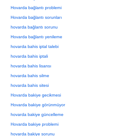
Hovarda bağlantı problemi
Hovarda bağlantı sorunları
hovarda bağlantı sorunu
Hovarda bağlantı yenileme
hovarda bahis iptal talebi
hovarda bahis iptali
hovarda bahis lisansı
hovarda bahis silme
hovarda bahis sitesi
Hovarda bakiye gecikmesi
Hovarda bakiye görünmüyor
hovarda bakiye güncelleme
Hovarda bakiye problemi
hovarda bakiye sorunu