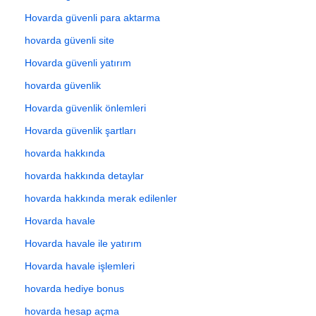
Hovarda güvenli para aktarma
hovarda güvenli site
Hovarda güvenli yatırım
hovarda güvenlik
Hovarda güvenlik önlemleri
Hovarda güvenlik şartları
hovarda hakkında
hovarda hakkında detaylar
hovarda hakkında merak edilenler
Hovarda havale
Hovarda havale ile yatırım
Hovarda havale işlemleri
hovarda hediye bonus
hovarda hesap açma