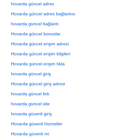
hovarda güncel adres
Hovarda güncel adres bağlantısı
hovarda güncel bağlantı
Hovarda güncel bonuslar
Hovarda güncel erişim adresi
Hovarda güncel erişim bilgileri
Hovarda güncel erişim tıkla
hovarda güncel giriş
Hovarda güncel giriş adresi
hovarda güncel link
hovarda güncel site
hovarda güvenli giriş
Hovarda güvenli hizmetler
Hovarda güvenli mi