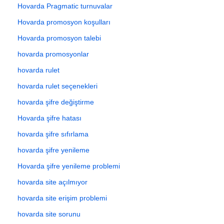
Hovarda Pragmatic turnuvalar
Hovarda promosyon koşulları
Hovarda promosyon talebi
hovarda promosyonlar
hovarda rulet
hovarda rulet seçenekleri
hovarda şifre değiştirme
Hovarda şifre hatası
hovarda şifre sıfırlama
hovarda şifre yenileme
Hovarda şifre yenileme problemi
hovarda site açılmıyor
hovarda site erişim problemi
hovarda site sorunu