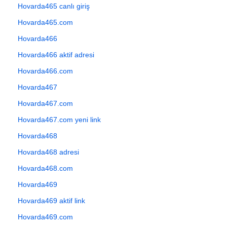
Hovarda465 canlı giriş
Hovarda465.com
Hovarda466
Hovarda466 aktif adresi
Hovarda466.com
Hovarda467
Hovarda467.com
Hovarda467.com yeni link
Hovarda468
Hovarda468 adresi
Hovarda468.com
Hovarda469
Hovarda469 aktif link
Hovarda469.com