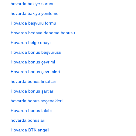
hovarda bakiye sorunu
hovarda bakiye yenileme
Hovarda başvuru formu
Hovarda bedava deneme bonusu
Hovarda belge onayı
Hovarda bonus başvurusu
Hovarda bonus çevrimi
Hovarda bonus çevrimleri
hovarda bonus fırsatları
Hovarda bonus şartları
hovarda bonus seçenekleri
Hovarda bonus talebi
hovarda bonusları
Hovarda BTK engeli