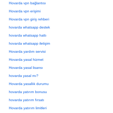
Hovarda vpn bağlantısı
Hovarda vpn erişimi
Hovarda vpn giriş rehberi
hovarda whatsapp destek
hovarda whatsapp hattı
hovarda whatsapp iletişim
Hovarda yardım servisi
Hovarda yasal hizmet
Hovarda yasal lisansı
hovarda yasal mı?
Hovarda yasallık durumu
hovarda yatırım bonusu
hovarda yatırım fırsatı
Hovarda yatırım limitleri