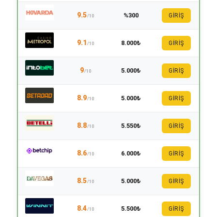
9.5
%300
GİRİŞ
/10
9.1
8.000₺
GİRİŞ
/10
9
5.000₺
GİRİŞ
/10
8.9
5.000₺
GİRİŞ
/10
8.8
5.550₺
GİRİŞ
/10
8.6
6.000₺
GİRİŞ
/10
8.5
5.000₺
GİRİŞ
/10
8.4
5.500₺
GİRİŞ
/10