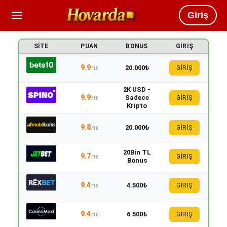
Giriş
SITE
PUAN
BONUS
GIRIŞ
9.9
20.000₺
GİRİŞ
/10
2K USD -
9.9
Sadece
GİRİŞ
/10
Kripto
9.8
20.000₺
GİRİŞ
/10
20Bin TL
9.7
GİRİŞ
/10
Bonus
9.4
4.500₺
GİRİŞ
/10
9.4
6.500₺
GİRİŞ
/10