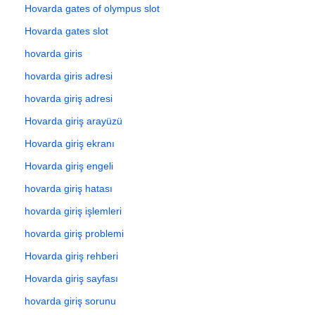
Hovarda gates of olympus slot
Hovarda gates slot
hovarda giris
hovarda giris adresi
hovarda giriş adresi
Hovarda giriş arayüzü
Hovarda giriş ekranı
Hovarda giriş engeli
hovarda giriş hatası
hovarda giriş işlemleri
hovarda giriş problemi
Hovarda giriş rehberi
Hovarda giriş sayfası
hovarda giriş sorunu