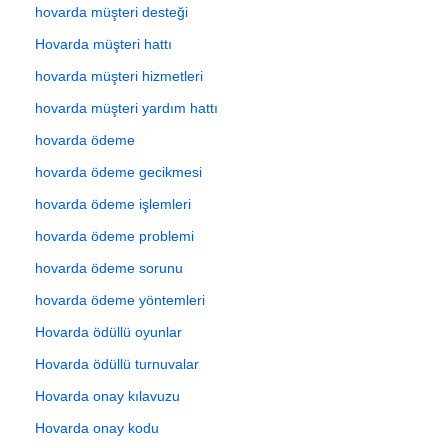
hovarda müşteri desteği
Hovarda müşteri hattı
hovarda müşteri hizmetleri
hovarda müşteri yardım hattı
hovarda ödeme
hovarda ödeme gecikmesi
hovarda ödeme işlemleri
hovarda ödeme problemi
hovarda ödeme sorunu
hovarda ödeme yöntemleri
Hovarda ödüllü oyunlar
Hovarda ödüllü turnuvalar
Hovarda onay kılavuzu
Hovarda onay kodu