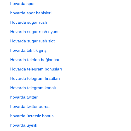
hovarda spor
hovarda spor bahisleri
Hovarda sugar rush
Hovarda sugar rush oyunu
Hovarda sugar rush slot
hovarda tek tık giriş
Hovarda telefon bağlantısı
Hovarda telegram bonusları
Hovarda telegram fırsatları
Hovarda telegram kanalı
hovarda twitter
hovarda twitter adresi
hovarda ücretsiz bonus
hovarda üyelik