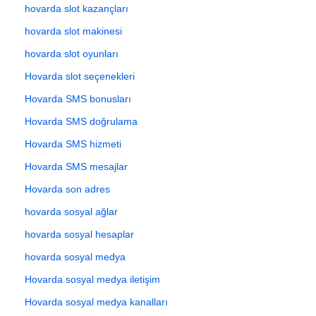
hovarda slot kazançları
hovarda slot makinesi
hovarda slot oyunları
Hovarda slot seçenekleri
Hovarda SMS bonusları
Hovarda SMS doğrulama
Hovarda SMS hizmeti
Hovarda SMS mesajlar
Hovarda son adres
hovarda sosyal ağlar
hovarda sosyal hesaplar
hovarda sosyal medya
Hovarda sosyal medya iletişim
Hovarda sosyal medya kanalları