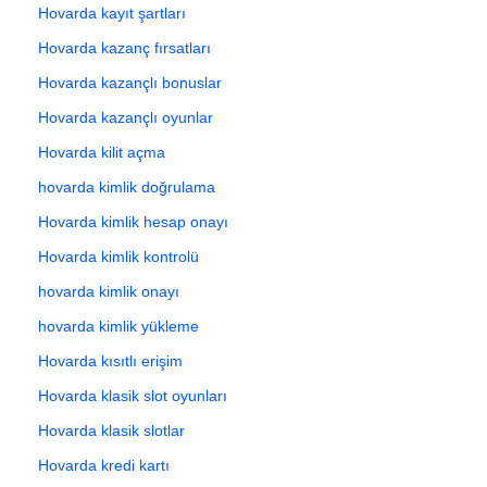
Hovarda kayıt şartları
Hovarda kazanç fırsatları
Hovarda kazançlı bonuslar
Hovarda kazançlı oyunlar
Hovarda kilit açma
hovarda kimlik doğrulama
Hovarda kimlik hesap onayı
Hovarda kimlik kontrolü
hovarda kimlik onayı
hovarda kimlik yükleme
Hovarda kısıtlı erişim
Hovarda klasik slot oyunları
Hovarda klasik slotlar
Hovarda kredi kartı