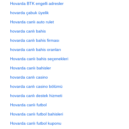
Hovarda BTK engelli adresler
hovarda çabuk üyelik
Hovarda canlı auto rulet
hovarda canlı bahis
hovarda canlı bahis firması
hovarda canlı bahis oranları
Hovarda canlı bahis seçenekleri
Hovarda canlı bahisler
hovarda canlı casino
hovarda canlı casino bölümü
hovarda canlı destek hizmeti
Hovarda canlı futbol
Hovarda canlı futbol bahisleri
Hovarda canlı futbol kuponu