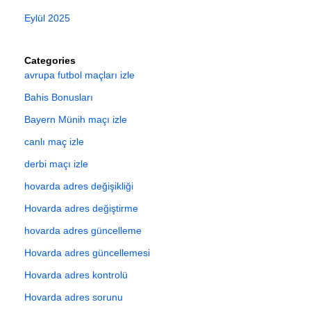
Eylül 2025
Categories
avrupa futbol maçları izle
Bahis Bonusları
Bayern Münih maçı izle
canlı maç izle
derbi maçı izle
hovarda adres değişikliği
Hovarda adres değiştirme
hovarda adres güncelleme
Hovarda adres güncellemesi
Hovarda adres kontrolü
Hovarda adres sorunu