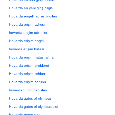
Hovarda en yeni giriş bilgisi
Hovarda engelli adres bilgileri
Hovarda erişim adresi
hovarda erişim adresleri
Hovarda erişim engeli
hovarda erişim hatası
Hovarda erişim hatası alma
Hovarda erişim problemi
Hovarda erişim rehberi
Hovarda erişim sorunu
hovarda futbol bahisleri
Hovarda gates of olympus
Hovarda gates of olympus slot
Hovarda gates slot