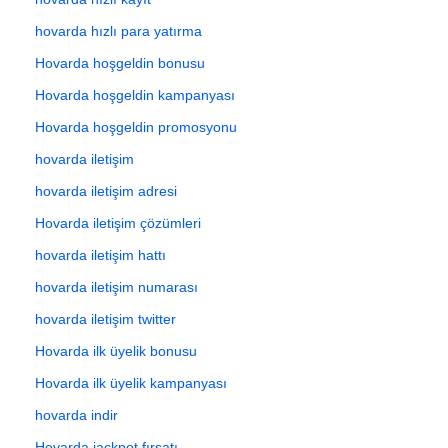
hovarda hızlı para yatırma
Hovarda hoşgeldin bonusu
Hovarda hoşgeldin kampanyası
Hovarda hoşgeldin promosyonu
hovarda iletişim
hovarda iletişim adresi
Hovarda iletişim çözümleri
hovarda iletişim hattı
hovarda iletişim numarası
hovarda iletişim twitter
Hovarda ilk üyelik bonusu
Hovarda ilk üyelik kampanyası
hovarda indir
Hovarda jackpot fırsatı