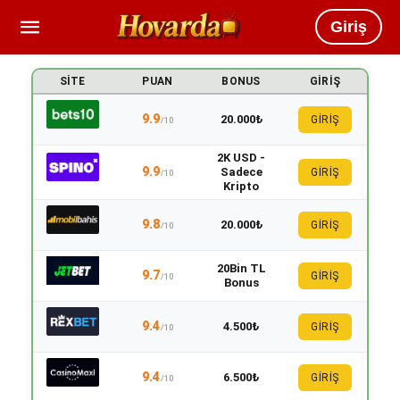
Giriş
SITE
PUAN
BONUS
GIRIŞ
9.9
20.000₺
GİRİŞ
/10
2K USD -
9.9
Sadece
GİRİŞ
/10
Kripto
9.8
20.000₺
GİRİŞ
/10
20Bin TL
9.7
GİRİŞ
/10
Bonus
9.4
4.500₺
GİRİŞ
/10
9.4
6.500₺
GİRİŞ
/10