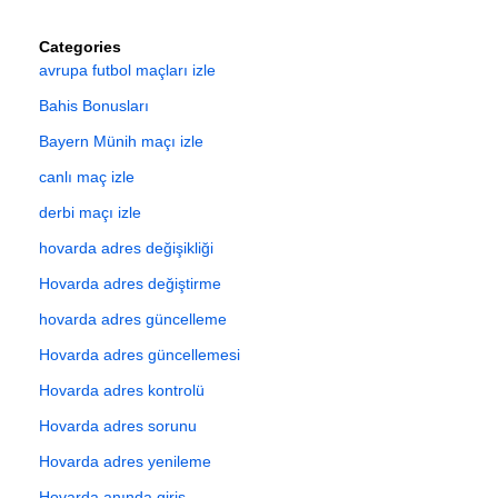
Categories
avrupa futbol maçları izle
Bahis Bonusları
Bayern Münih maçı izle
canlı maç izle
derbi maçı izle
hovarda adres değişikliği
Hovarda adres değiştirme
hovarda adres güncelleme
Hovarda adres güncellemesi
Hovarda adres kontrolü
Hovarda adres sorunu
Hovarda adres yenileme
Hovarda anında giriş