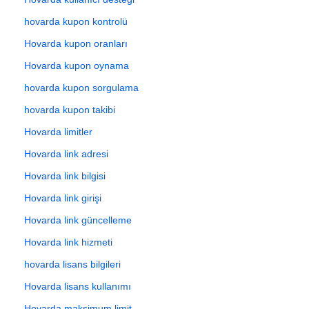
hovarda kupon kontrolü
Hovarda kupon oranları
Hovarda kupon oynama
hovarda kupon sorgulama
hovarda kupon takibi
Hovarda limitler
Hovarda link adresi
Hovarda link bilgisi
Hovarda link girişi
Hovarda link güncelleme
Hovarda link hizmeti
hovarda lisans bilgileri
Hovarda lisans kullanımı
Hovarda maksimum limit