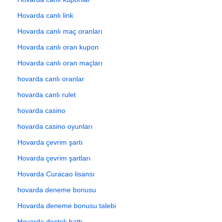
Hovarda canlı link
Hovarda canlı maç oranları
Hovarda canlı oran kupon
Hovarda canlı oran maçları
hovarda canlı oranlar
hovarda canlı rulet
hovarda casino
hovarda casino oyunları
Hovarda çevrim şartı
Hovarda çevrim şartları
Hovarda Curacao lisansı
hovarda deneme bonusu
Hovarda deneme bonusu talebi
Hovarda destek hattı