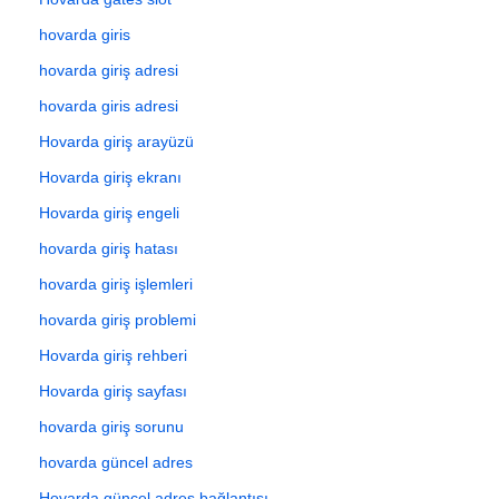
hovarda giris
hovarda giriş adresi
hovarda giris adresi
Hovarda giriş arayüzü
Hovarda giriş ekranı
Hovarda giriş engeli
hovarda giriş hatası
hovarda giriş işlemleri
hovarda giriş problemi
Hovarda giriş rehberi
Hovarda giriş sayfası
hovarda giriş sorunu
hovarda güncel adres
Hovarda güncel adres bağlantısı