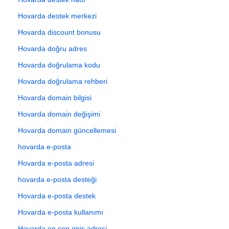
Hovarda destek merkezi
Hovarda discount bonusu
Hovarda doğru adres
Hovarda doğrulama kodu
Hovarda doğrulama rehberi
Hovarda domain bilgisi
Hovarda domain değişimi
Hovarda domain güncellemesi
hovarda e-posta
Hovarda e-posta adresi
hovarda e-posta desteği
Hovarda e-posta destek
Hovarda e-posta kullanımı
Hovarda en son giriş adresi