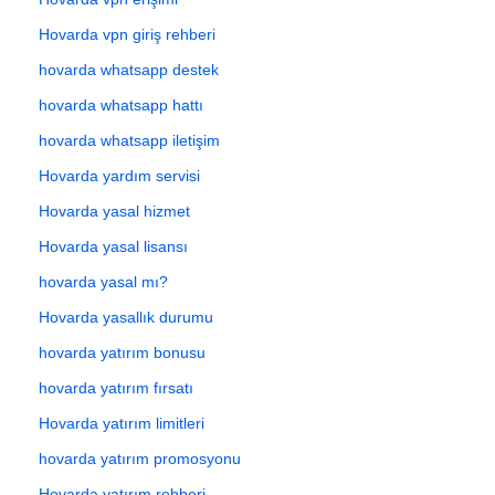
Hovarda vpn giriş rehberi
hovarda whatsapp destek
hovarda whatsapp hattı
hovarda whatsapp iletişim
Hovarda yardım servisi
Hovarda yasal hizmet
Hovarda yasal lisansı
hovarda yasal mı?
Hovarda yasallık durumu
hovarda yatırım bonusu
hovarda yatırım fırsatı
Hovarda yatırım limitleri
hovarda yatırım promosyonu
Hovarda yatırım rehberi