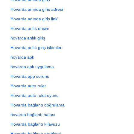
Hovarda anında giriş adresi
Hovarda anında giriş linki
Hovarda anlık erişim
hovarda anlık giriş
Hovarda anlık giriş işlemleri
hovarda apk
hovarda apk uygulama
Hovarda app sorunu
Hovarda auto rulet
Hovarda auto rulet oyunu
Hovarda bağlantı doğrulama
hovarda bağlantı hatası
Hovarda bağlantı kılavuzu
Hovarda bağlantı problemi