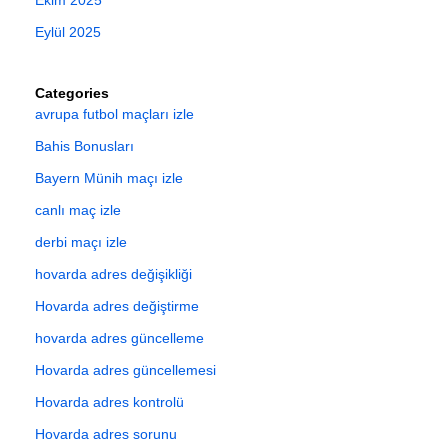
Ekim 2025
Eylül 2025
Categories
avrupa futbol maçları izle
Bahis Bonusları
Bayern Münih maçı izle
canlı maç izle
derbi maçı izle
hovarda adres değişikliği
Hovarda adres değiştirme
hovarda adres güncelleme
Hovarda adres güncellemesi
Hovarda adres kontrolü
Hovarda adres sorunu