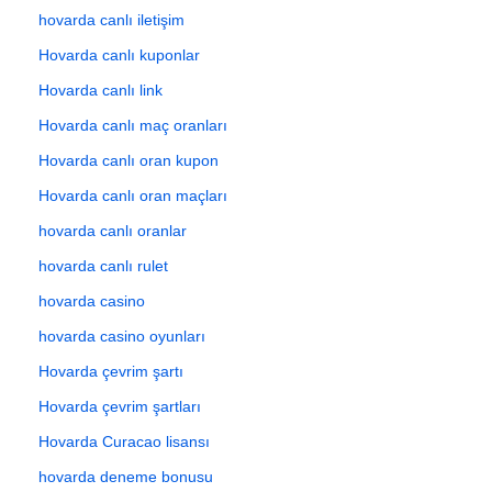
hovarda canlı iletişim
Hovarda canlı kuponlar
Hovarda canlı link
Hovarda canlı maç oranları
Hovarda canlı oran kupon
Hovarda canlı oran maçları
hovarda canlı oranlar
hovarda canlı rulet
hovarda casino
hovarda casino oyunları
Hovarda çevrim şartı
Hovarda çevrim şartları
Hovarda Curacao lisansı
hovarda deneme bonusu