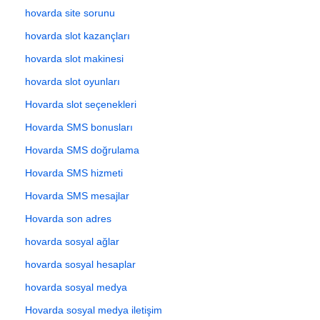
hovarda site sorunu
hovarda slot kazançları
hovarda slot makinesi
hovarda slot oyunları
Hovarda slot seçenekleri
Hovarda SMS bonusları
Hovarda SMS doğrulama
Hovarda SMS hizmeti
Hovarda SMS mesajlar
Hovarda son adres
hovarda sosyal ağlar
hovarda sosyal hesaplar
hovarda sosyal medya
Hovarda sosyal medya iletişim