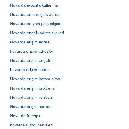
Hovarda e-posta kullanımı
Hovarda en son giriş adresi
Hovarda en yeni giriş bilgisi
Hovarda engelli adres bilgileri
Hovarda erişim adresi
hovarda erişim adresleri
Hovarda erişim engeli
hovarda erişim hatası
Hovarda erişim hatası alma
Hovarda erişim problemi
Hovarda erişim rehberi
Hovarda erişim sorunu
Hovarda freespin
hovarda futbol bahisleri