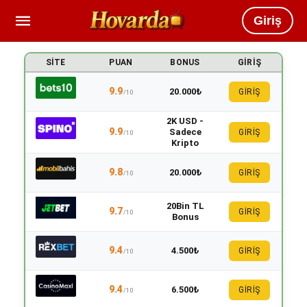
Giriş
SITE
PUAN
BONUS
GIRIŞ
9.9
20.000₺
GİRİŞ
/10
2K USD -
9.9
Sadece
GİRİŞ
/10
Kripto
9.8
20.000₺
GİRİŞ
/10
20Bin TL
9.7
GİRİŞ
/10
Bonus
9.4
4.500₺
GİRİŞ
/10
9.4
6.500₺
GİRİŞ
/10