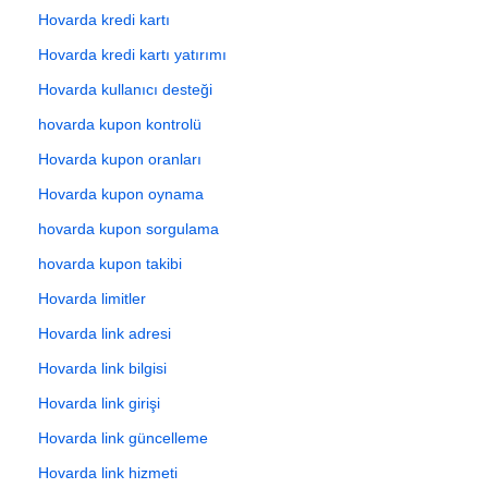
Hovarda kredi kartı
Hovarda kredi kartı yatırımı
Hovarda kullanıcı desteği
hovarda kupon kontrolü
Hovarda kupon oranları
Hovarda kupon oynama
hovarda kupon sorgulama
hovarda kupon takibi
Hovarda limitler
Hovarda link adresi
Hovarda link bilgisi
Hovarda link girişi
Hovarda link güncelleme
Hovarda link hizmeti