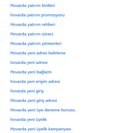
Hovarda yatırım limitleri
hovarda yatırım promosyonu
Hovarda yatırım rehberi
Hovarda yatırım süreci
Hovarda yatırım yöntemleri
Hovarda yeni adres belirleme
hovarda yeni adresi
Hovarda yeni bağlantı
hovarda yeni erişim adresi
hovarda yeni giriş
Hovarda yeni giriş adresi
Hovarda yeni üye deneme bonusu
hovarda yeni üyelik
Hovarda yeni üyelik kampanyası