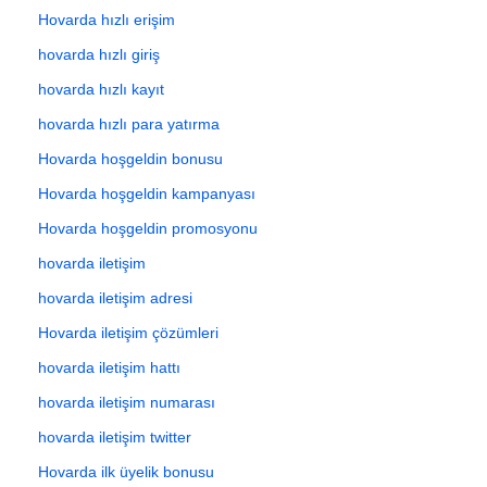
Hovarda hızlı erişim
hovarda hızlı giriş
hovarda hızlı kayıt
hovarda hızlı para yatırma
Hovarda hoşgeldin bonusu
Hovarda hoşgeldin kampanyası
Hovarda hoşgeldin promosyonu
hovarda iletişim
hovarda iletişim adresi
Hovarda iletişim çözümleri
hovarda iletişim hattı
hovarda iletişim numarası
hovarda iletişim twitter
Hovarda ilk üyelik bonusu