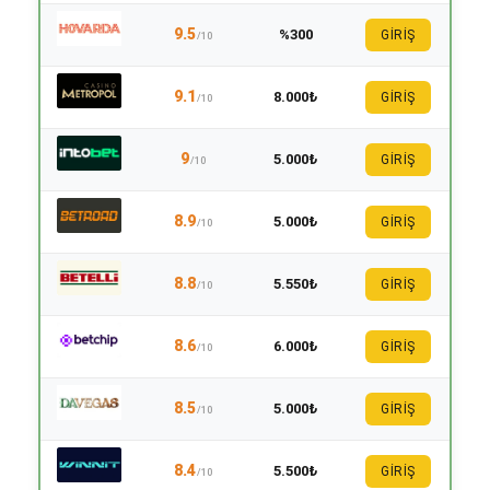
9.5
%300
GİRİŞ
/10
9.1
8.000₺
GİRİŞ
/10
9
5.000₺
GİRİŞ
/10
8.9
5.000₺
GİRİŞ
/10
8.8
5.550₺
GİRİŞ
/10
8.6
6.000₺
GİRİŞ
/10
8.5
5.000₺
GİRİŞ
/10
8.4
5.500₺
GİRİŞ
/10