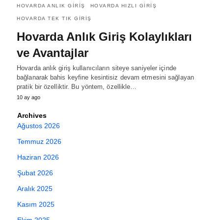
HOVARDA ANLIK GIRIŞ
HOVARDA HIZLI GIRIŞ
HOVARDA TEK TIK GIRIŞ
Hovarda Anlık Giriş Kolaylıkları
ve Avantajlar
Hovarda anlık giriş kullanıcıların siteye saniyeler içinde
bağlanarak bahis keyfine kesintisiz devam etmesini sağlayan
pratik bir özelliktir. Bu yöntem, özellikle…
10 ay ago
Archives
Ağustos 2026
Temmuz 2026
Haziran 2026
Şubat 2026
Aralık 2025
Kasım 2025