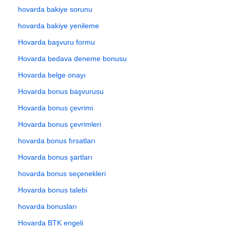
hovarda bakiye sorunu
hovarda bakiye yenileme
Hovarda başvuru formu
Hovarda bedava deneme bonusu
Hovarda belge onayı
Hovarda bonus başvurusu
Hovarda bonus çevrimi
Hovarda bonus çevrimleri
hovarda bonus fırsatları
Hovarda bonus şartları
hovarda bonus seçenekleri
Hovarda bonus talebi
hovarda bonusları
Hovarda BTK engeli