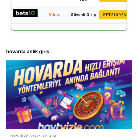
9.6
Güvenli Giriş
BETS10 YENI
/10
hovarda anlık giriş
HOVARDA ANLIK ERIŞIM