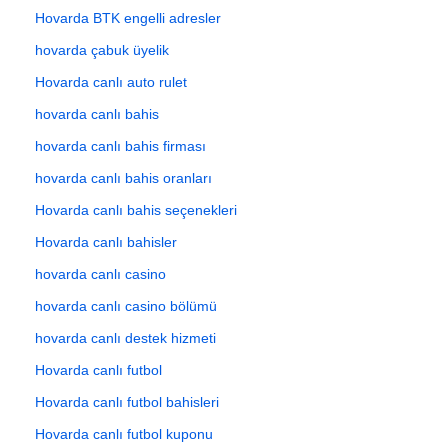
Hovarda BTK engelli adresler
hovarda çabuk üyelik
Hovarda canlı auto rulet
hovarda canlı bahis
hovarda canlı bahis firması
hovarda canlı bahis oranları
Hovarda canlı bahis seçenekleri
Hovarda canlı bahisler
hovarda canlı casino
hovarda canlı casino bölümü
hovarda canlı destek hizmeti
Hovarda canlı futbol
Hovarda canlı futbol bahisleri
Hovarda canlı futbol kuponu