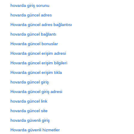
hovarda giriş sorunu
hovarda güncel adres
Hovarda güncel adres bağlantısı
hovarda güncel bağlantı
Hovarda güncel bonuslar
Hovarda güncel erişim adresi
Hovarda güncel erişim bilgileri
Hovarda güncel erişim tıkla
hovarda güncel giriş
Hovarda güncel giriş adresi
hovarda güncel link
hovarda güncel site
hovarda güvenli giriş
Hovarda güvenli hizmetler