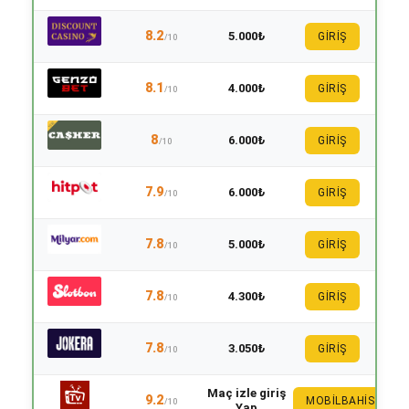
8.2
5.000₺
GİRİŞ
/10
8.1
4.000₺
GİRİŞ
/10
8
6.000₺
GİRİŞ
/10
7.9
6.000₺
GİRİŞ
/10
7.8
5.000₺
GİRİŞ
/10
7.8
4.300₺
GİRİŞ
/10
7.8
3.050₺
GİRİŞ
/10
Maç izle giriş
9.2
MOBILBAHIS
/10
Yap