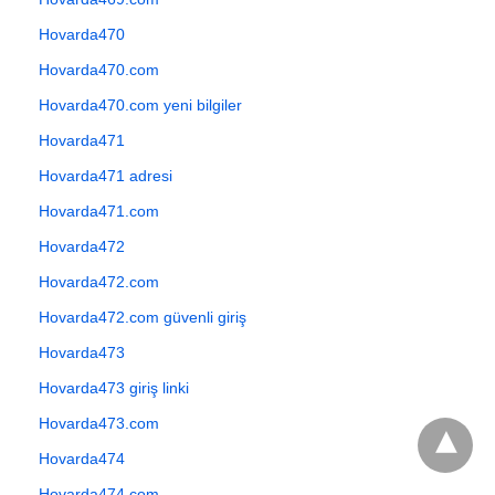
Hovarda470
Hovarda470.com
Hovarda470.com yeni bilgiler
Hovarda471
Hovarda471 adresi
Hovarda471.com
Hovarda472
Hovarda472.com
Hovarda472.com güvenli giriş
Hovarda473
Hovarda473 giriş linki
Hovarda473.com
Hovarda474
Hovarda474.com