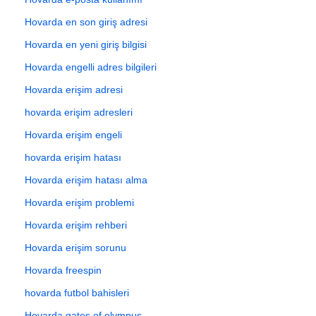
Hovarda en son giriş adresi
Hovarda en yeni giriş bilgisi
Hovarda engelli adres bilgileri
Hovarda erişim adresi
hovarda erişim adresleri
Hovarda erişim engeli
hovarda erişim hatası
Hovarda erişim hatası alma
Hovarda erişim problemi
Hovarda erişim rehberi
Hovarda erişim sorunu
Hovarda freespin
hovarda futbol bahisleri
Hovarda gates of olympus