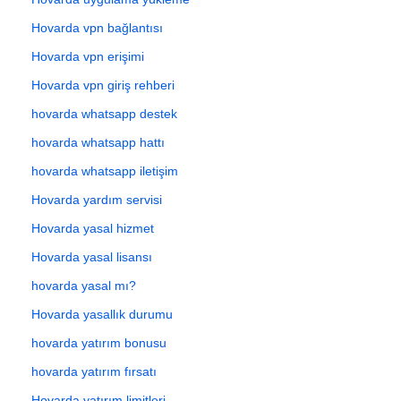
Hovarda vpn bağlantısı
Hovarda vpn erişimi
Hovarda vpn giriş rehberi
hovarda whatsapp destek
hovarda whatsapp hattı
hovarda whatsapp iletişim
Hovarda yardım servisi
Hovarda yasal hizmet
Hovarda yasal lisansı
hovarda yasal mı?
Hovarda yasallık durumu
hovarda yatırım bonusu
hovarda yatırım fırsatı
Hovarda yatırım limitleri