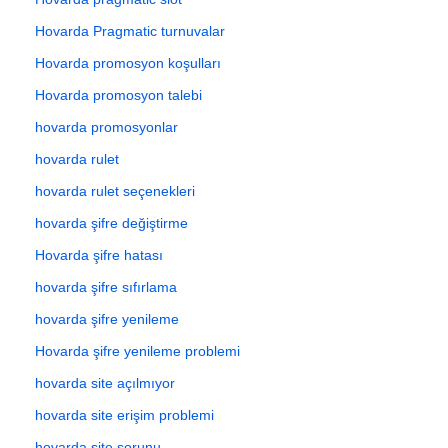
Hovarda Pragmatic turnuvalar
Hovarda promosyon koşulları
Hovarda promosyon talebi
hovarda promosyonlar
hovarda rulet
hovarda rulet seçenekleri
hovarda şifre değiştirme
Hovarda şifre hatası
hovarda şifre sıfırlama
hovarda şifre yenileme
Hovarda şifre yenileme problemi
hovarda site açılmıyor
hovarda site erişim problemi
hovarda site sorunu