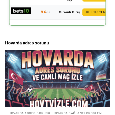
9.6
Güvenli Giriş
BETS10 YENI
/10
Hovarda adres sorunu
HOVARDA ADRES SORUNU
HOVARDA BAĞLANTI PROBLEMI