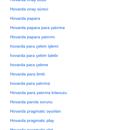
Hovarda onay süreci
Hovarda papara
Hovarda papara para yatırma
Hovarda papara yatırımı
hovarda para çekim işlemi
hovarda para çekim talebi
hovarda para çekme
Hovarda para limiti
hovarda para yatırma
Hovarda para yatırma kılavuzu
Hovarda parola sorunu
Hovarda pragmatic oyunları
Hovarda pragmatic play
Hovarda pragmatic slot