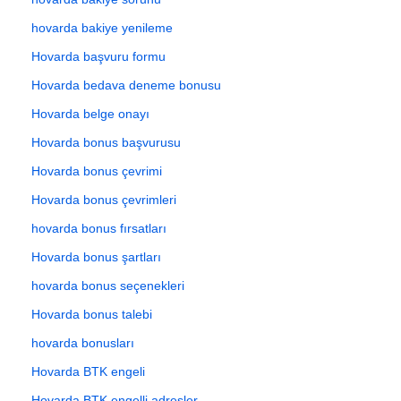
hovarda bakiye yenileme
Hovarda başvuru formu
Hovarda bedava deneme bonusu
Hovarda belge onayı
Hovarda bonus başvurusu
Hovarda bonus çevrimi
Hovarda bonus çevrimleri
hovarda bonus fırsatları
Hovarda bonus şartları
hovarda bonus seçenekleri
Hovarda bonus talebi
hovarda bonusları
Hovarda BTK engeli
Hovarda BTK engelli adresler