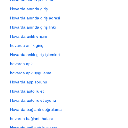
Hovarda anında giriş
Hovarda anında giriş adresi
Hovarda anında giriş linki
Hovarda anlık erişim
hovarda anlık giriş
Hovarda anlık giriş işlemleri
hovarda apk
hovarda apk uygulama
Hovarda app sorunu
Hovarda auto rulet
Hovarda auto rulet oyunu
Hovarda bağlantı doğrulama
hovarda bağlantı hatası
Hovarda bağlantı kılavuzu