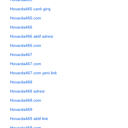
Hovarda465 canlı giriş
Hovarda465.com
Hovarda466
Hovarda466 aktif adresi
Hovarda466.com
Hovarda467
Hovarda467.com
Hovarda467.com yeni link
Hovarda468
Hovarda468 adresi
Hovarda468.com
Hovarda469
Hovarda469 aktif link
Hovarda469.com