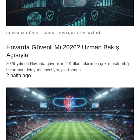
HOVARDA GÜNCEL GIRIŞ
HOVARDA GÜVENLI MI
Hovarda Güvenli Mi 2026? Uzman Bakış
Açısıyla
2026 yılında Hovarda güvenli mi? Kullanıcıların en çok merak ettiği
bu soruyu detaylıca inceliyor, platformun…
2 hafta ago