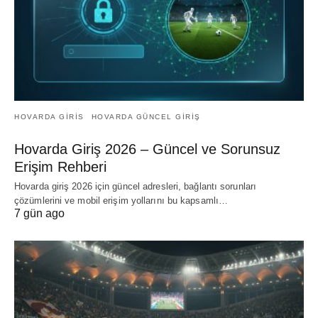
HOVARDA GIRIS
HOVARDA GÜNCEL GIRIŞ
Hovarda Giriş 2026 – Güncel ve Sorunsuz
Erişim Rehberi
Hovarda giriş 2026 için güncel adresleri, bağlantı sorunları
çözümlerini ve mobil erişim yollarını bu kapsamlı…
7 gün ago