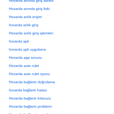
Hovarda anında giriş adresi
Hovarda anında giriş linki
Hovarda anlık erişim
hovarda anlık giriş
Hovarda anlık giriş işlemleri
hovarda apk
hovarda apk uygulama
Hovarda app sorunu
Hovarda auto rulet
Hovarda auto rulet oyunu
Hovarda bağlantı doğrulama
hovarda bağlantı hatası
Hovarda bağlantı kılavuzu
Hovarda bağlantı problemi