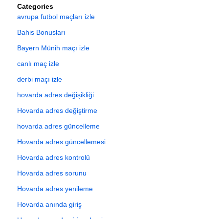
Categories
avrupa futbol maçları izle
Bahis Bonusları
Bayern Münih maçı izle
canlı maç izle
derbi maçı izle
hovarda adres değişikliği
Hovarda adres değiştirme
hovarda adres güncelleme
Hovarda adres güncellemesi
Hovarda adres kontrolü
Hovarda adres sorunu
Hovarda adres yenileme
Hovarda anında giriş