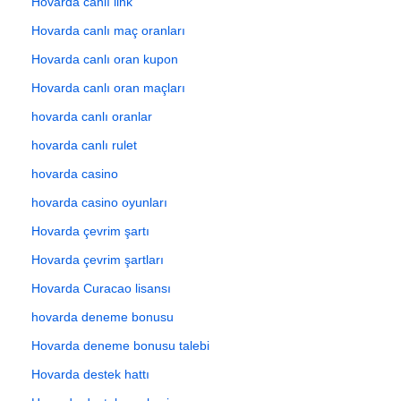
Hovarda canlı link
Hovarda canlı maç oranları
Hovarda canlı oran kupon
Hovarda canlı oran maçları
hovarda canlı oranlar
hovarda canlı rulet
hovarda casino
hovarda casino oyunları
Hovarda çevrim şartı
Hovarda çevrim şartları
Hovarda Curacao lisansı
hovarda deneme bonusu
Hovarda deneme bonusu talebi
Hovarda destek hattı